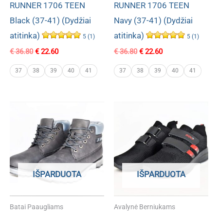
RUNNER 1706 TEEN
RUNNER 1706 TEEN
Black (37-41) (Dydžiai
Navy (37-41) (Dydžiai
atitinka)
atitinka)
5 (1)
5 (1)
Original
Current
Original
Current
€
36.80
€
22.60
€
36.80
€
22.60
price
price
price
price
was:
is:
was:
is:
37
38
39
40
41
37
38
39
40
41
€ 36.80.
€ 22.60.
€ 36.80.
€ 22.60.
IŠPARDUOTA
IŠPARDUOTA
Batai Paaugliams
Avalynė Berniukams