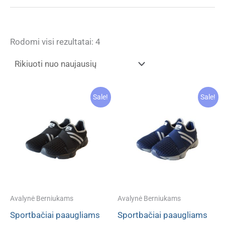
Rūšiuojama
Rodomi visi rezultatai: 4
pagal
naujausią
Sale!
Sale!
Avalynė Berniukams
Avalynė Berniukams
Sportbačiai paaugliams
Sportbačiai paaugliams