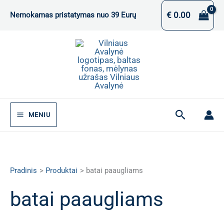
Pereiti
€
0.00
Nemokamas pristatymas nuo 39 Eurų
prie
turinio
Paieška
MENIU
Pradinis
Produktai
batai paaugliams
batai paaugliams