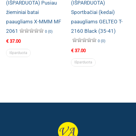
(IŠPARDUOTA) Pusiau
(IŠPARDUOTA)
žieminiai batai
Sportbačiai (kedai)
paaugliams X-MMM MF
paaugliams GELTEO T-
2061
2160 Black (35-41)
0 (0)
€
37.00
0 (0)
€
37.00
Išparduota
Išparduota