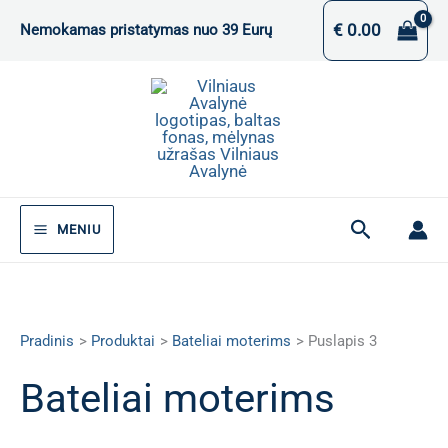
Pereiti
€
0.00
Nemokamas pristatymas nuo 39 Eurų
prie
turinio
Paieška
MENIU
Pradinis
Produktai
Bateliai moterims
Puslapis 3
Bateliai moterims