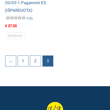
20/03-1 Pagaminti ES
(IŠPARDUOTA)
0 (0)
€
37.00
Išparduota
←
1
2
3