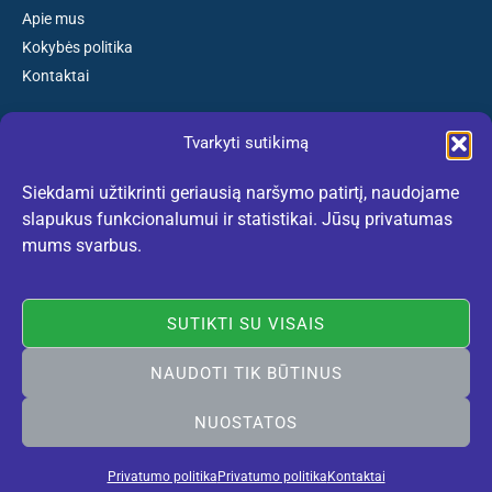
Apie mus
Kokybės politika
Kontaktai
Tvarkyti sutikimą
Susisiekite:
Siekdami užtikrinti geriausią naršymo patirtį, naudojame
El. paštas: kokybiskibatai@gmail.com
slapukus funkcionalumui ir statistikai. Jūsų privatumas
Tel. +370 659 77132
mums svarbus.
(Darbo dienomis nuo 10:30 iki 18:30 val.)
SUTIKTI SU VISAIS
NAUDOTI TIK BŪTINUS
Rekomenduojame:
lietuviskidirzai.lt
© 2005-2026 Vilniaus Avalynė. Visos teisės saugomos. Sukurta
NUOSTATOS
Vilniausweb
Privatumo politika
Privatumo politika
Kontaktai