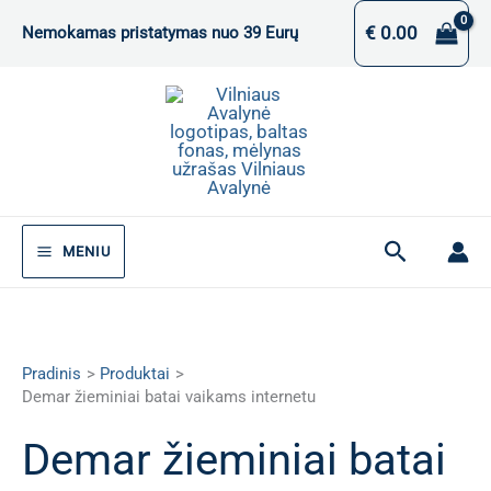
Pereiti
€
0.00
Nemokamas pristatymas nuo 39 Eurų
prie
turinio
Paieška
MENIU
Pradinis
Produktai
Demar žieminiai batai vaikams internetu
Demar žieminiai batai