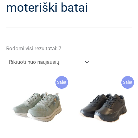
moteriški batai
Rūšiuojama
Rodomi visi rezultatai: 7
pagal
naujausią
Sale!
Sale!