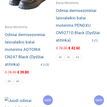
Batai Moterims
Odiniai demisezoniniai
laisvalaikio batai
moterims PENGXU
Batai Moterims
CN9271D Black (Dydžiai
Odiniai demisezoniniai
atitinka)
5 (1)
laisvalaikio batai
Original
Current
€
78.80
€
42.60
moterims AOTORIA
price
price
CN247 Black (Dydžiai
was:
is:
40
41
43
€ 78.80.
€ 42.60.
atitinka)
4.3 (3)
Original
Current
€
78.90
€
39.80
price
price
was:
is:
39
40
€ 78.90.
€ 39.80.
Sale!
Sale!