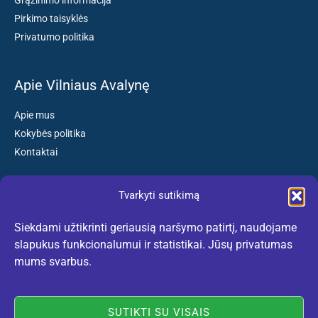
Grąžinimo informacija
Pirkimo taisyklės
Privatumo politika
Apie Vilniaus Avalynę
Apie mus
Kokybės politika
Kontaktai
Tvarkyti sutikimą
Susisiekite:
Siekdami užtikrinti geriausią naršymo patirtį, naudojame
El. paštas: kokybiskibatai@gmail.com
slapukus funkcionalumui ir statistikai. Jūsų privatumas
Tel. +370 659 77132
mums svarbus.
(Darbo dienomis nuo 10:30 iki 18:30 val.)
SUTIKTI SU VISAIS