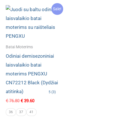
Sale!
Batai Moterims
Odiniai demisezoniniai
laisvalaikio batai
moterims PENGXU
CN72212 Black (Dydžiai
atitinka)
5 (3)
Original
Current
€
76.80
€
39.60
price
price
was:
is:
36
37
41
€ 76.80.
€ 39.60.