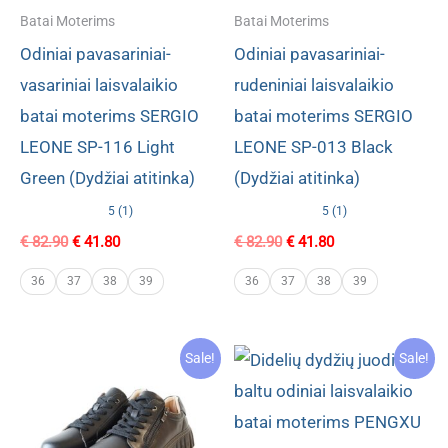
Batai Moterims
Batai Moterims
Odiniai pavasariniai-
Odiniai pavasariniai-
vasariniai laisvalaikio
rudeniniai laisvalaikio
batai moterims SERGIO
batai moterims SERGIO
LEONE SP-116 Light
LEONE SP-013 Black
Green (Dydžiai atitinka)
(Dydžiai atitinka)
5 (1)
5 (1)
Original
Current
Original
Current
€
82.90
€
41.80
€
82.90
€
41.80
price
price
price
price
was:
is:
was:
is:
36
37
38
39
36
37
38
39
€ 82.90.
€ 41.80.
€ 82.90.
€ 41.80.
Sale!
Sale!