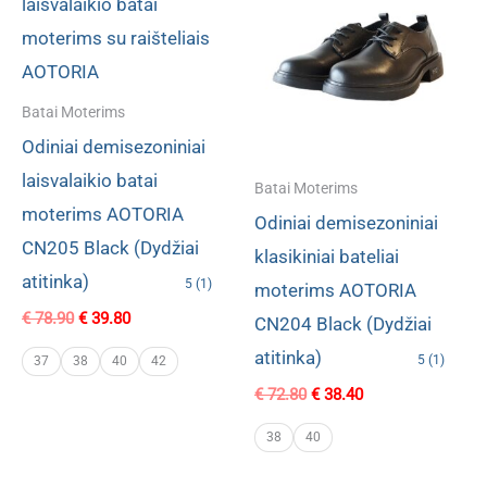
Batai Moterims
Odiniai demisezoniniai
laisvalaikio batai
Batai Moterims
moterims AOTORIA
Odiniai demisezoniniai
CN205 Black (Dydžiai
klasikiniai bateliai
atitinka)
5 (1)
moterims AOTORIA
Original
Current
€
78.90
€
39.80
CN204 Black (Dydžiai
price
price
atitinka)
was:
is:
5 (1)
37
38
40
42
€ 78.90.
€ 39.80.
Original
Current
€
72.80
€
38.40
price
price
was:
is:
38
40
€ 72.80.
€ 38.40.