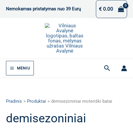
Pereiti
€
0.00
Nemokamas pristatymas nuo 39 Eurų
prie
turinio
Paieška
MENIU
Pradinis
Produktai
demisezoniniai moteriški batai
demisezoniniai