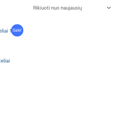
Sale!
teliai