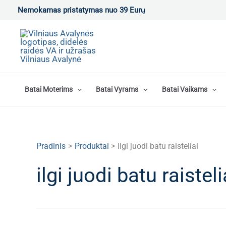
Pereiti
Nemokamas pristatymas nuo 39 Eurų
prie
turinio
Batai Moterims
Batai Vyrams
Batai Vaikams
Pradinis
Produktai
ilgi juodi batu raisteliai
ilgi juodi batu raisteli