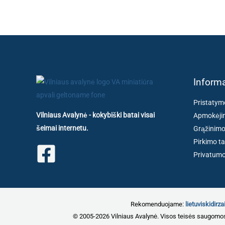
Informa
Pristatym
Vilniaus Avalynė - kokybiški batai visai
Apmokėjim
šeimai internetu.
Grąžinimo
Pirkimo ta
Privatumo 
Rekomenduojame:
lietuviskidirzai
© 2005-2026 Vilniaus Avalynė. Visos teisės saugomo