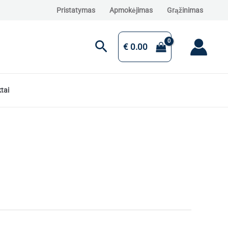
Pristatymas
Apmokėjimas
Grąžinimas
Paieška
€
0.00
tai