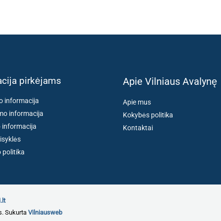
cija pirkėjams
Apie Vilniaus Avalynę
o informacija
Apie mus
o informacija
Kokybės politika
 informacija
Kontaktai
isyklės
politika
.lt
s. Sukurta
Vilniausweb