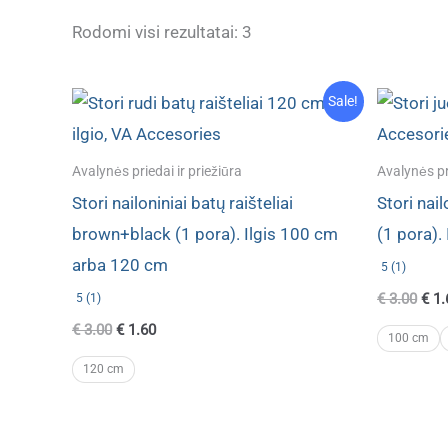
Rūšiuojama
Rodomi visi rezultatai: 3
pagal
naujausią
Sale!
Avalynės priedai ir priežiūra
Avalynės pri
Stori nailoniniai batų raišteliai
Stori nail
brown+black (1 pora). Ilgis 100 cm
(1 pora).
arba 120 cm
5 (1)
Orig
€
3.00
€
1.
5 (1)
pric
Original
Current
€
3.00
€
1.60
was
100 cm
price
price
€ 3.
was:
is:
120 cm
€ 3.00.
€ 1.60.