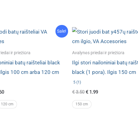
Sale!
edai ir priežiūra
Avalynės priedai ir priežiūra
oniniai batų raišteliai black
Ilgi stori nailoniniai batų raiš
 Ilgis 100 cm arba 120 cm
black (1 pora). Ilgis 150 cm
5 (1)
inal
Current
Original
Current
60
€
3.50
€
1.99
e
price
price
price
:
is:
was:
is:
120 cm
150 cm
00.
€ 1.60.
€ 3.50.
€ 1.99.