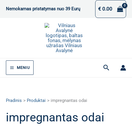
Pereiti
€
0.00
Nemokamas pristatymas nuo 39 Eurų
prie
turinio
Paieška
MENIU
Pradinis
Produktai
impregnantas odai
impregnantas odai