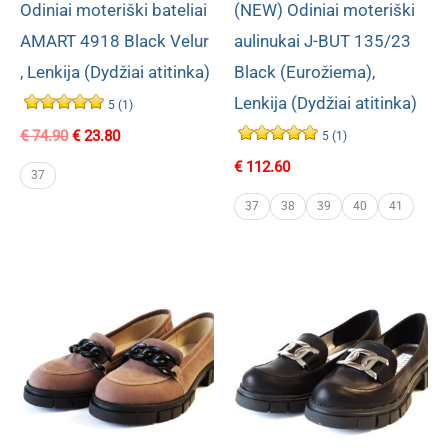
Odiniai moteriški bateliai
(NEW) Odiniai moteriški
AMART 4918 Black Velur
aulinukai J-BUT 135/23
, Lenkija (Dydžiai atitinka)
Black (Eurožiema),
Lenkija (Dydžiai atitinka)
5 (1)
Original
Current
€
74.90
€
23.80
5 (1)
price
price
€
112.60
was:
is:
37
€ 74.90.
€ 23.80.
37
38
39
40
41