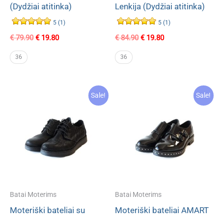
(Dydžiai atitinka)
Lenkija (Dydžiai atitinka)
5 (1)
5 (1)
Original
Current
Original
Current
€
79.90
€
19.80
€
84.90
€
19.80
price
price
price
price
was:
is:
was:
is:
36
36
€ 79.90.
€ 19.80.
€ 84.90.
€ 19.80.
Sale!
Sale!
Batai Moterims
Batai Moterims
Moteriški bateliai su
Moteriški bateliai AMART