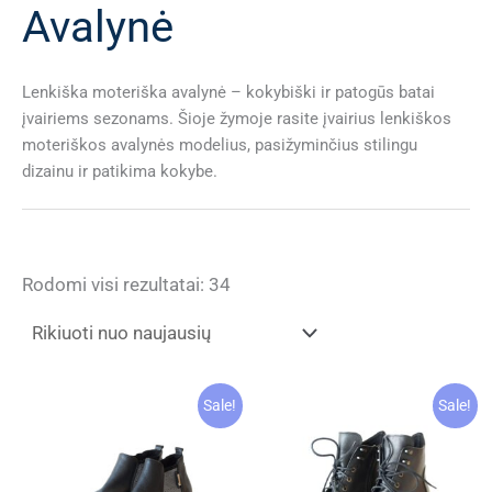
Avalynė
Lenkiška moteriška avalynė – kokybiški ir patogūs batai
įvairiems sezonams. Šioje žymoje rasite įvairius lenkiškos
moteriškos avalynės modelius, pasižyminčius stilingu
dizainu ir patikima kokybe.
Rūšiuojama
Rodomi visi rezultatai: 34
pagal
naujausią
Sale!
Sale!