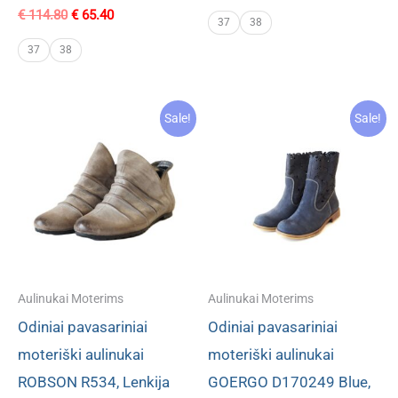
price
price
Original
Current
€
114.80
€
65.40
was:
is:
37
38
price
price
€ 47.80.
€ 24.40.
was:
is:
37
38
€ 114.80.
€ 65.40.
Sale!
Sale!
Aulinukai Moterims
Aulinukai Moterims
Odiniai pavasariniai
Odiniai pavasariniai
moteriški aulinukai
moteriški aulinukai
ROBSON R534, Lenkija
GOERGO D170249 Blue,