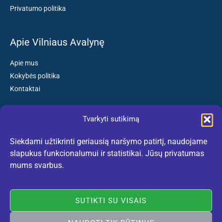
Privatumo politika
Apie Vilniaus Avalynę
Apie mus
Kokybės politika
Kontaktai
Tvarkyti sutikimą
Susisiekite:
Siekdami užtikrinti geriausią naršymo patirtį, naudojame
El. paštas: kokybiskibatai@gmail.com
slapukus funkcionalumui ir statistikai. Jūsų privatumas
Tel. +370 659 77132
mums svarbus.
(Darbo dienomis nuo 10:30 iki 18:30 val.)
SUTIKTI SU VISAIS