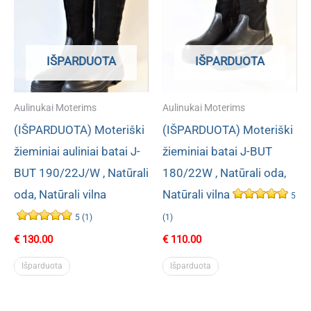
IŠPARDUOTA
IŠPARDUOTA
Aulinukai Moterims
Aulinukai Moterims
(IŠPARDUOTA) Moteriški
(IŠPARDUOTA) Moteriški
žieminiai auliniai batai J-
žieminiai batai J-BUT
BUT 190/22J/W , Natūrali
180/22W , Natūrali oda,
oda, Natūrali vilna
Natūrali vilna
5
5 (1)
(1)
€
130.00
€
110.00
Išparduota
Išparduota