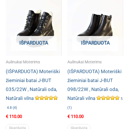
IŠPARDUOTA
IŠPARDUOTA
Aulinukai Moterims
Aulinukai Moterims
(IŠPARDUOTA) Moteriški
(IŠPARDUOTA) Moteriški
žieminiai batai J-BUT
žieminiai batai J-BUT
035/22W , Natūrali oda,
098/22W , Natūrali oda,
Natūrali vilna
Natūrali vilna
5
4.8 (4)
(1)
€
110.00
€
110.00
Išparduota
Išparduota