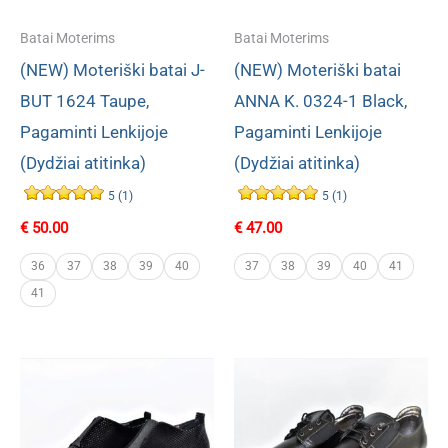
Batai Moterims
Batai Moterims
(NEW) Moteriški batai J-
(NEW) Moteriški batai
BUT 1624 Taupe,
ANNA K. 0324-1 Black,
Pagaminti Lenkijoje
Pagaminti Lenkijoje
(Dydžiai atitinka)
(Dydžiai atitinka)
5 (1)
5 (1)
€
50.00
€
47.00
36
37
38
39
40
37
38
39
40
41
41