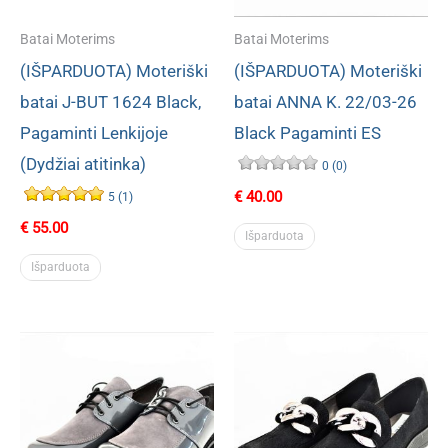
Batai Moterims
Batai Moterims
(IŠPARDUOTA) Moteriški
(IŠPARDUOTA) Moteriški
batai J-BUT 1624 Black,
batai ANNA K. 22/03-26
Pagaminti Lenkijoje
Black Pagaminti ES
(Dydžiai atitinka)
0 (0)
€
40.00
5 (1)
€
55.00
Išparduota
Išparduota