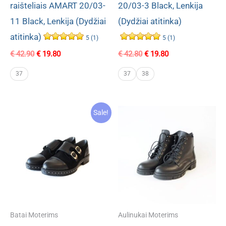
raišteliais AMART 20/03-
20/03-3 Black, Lenkija
11 Black, Lenkija (Dydžiai
(Dydžiai atitinka)
atitinka)
5 (1)
5 (1)
Original
Current
Original
Current
€
42.90
€
19.80
€
42.80
€
19.80
price
price
price
price
was:
is:
was:
is:
37
37
38
€ 42.90.
€ 19.80.
€ 42.80.
€ 19.80.
Sale!
Batai Moterims
Aulinukai Moterims