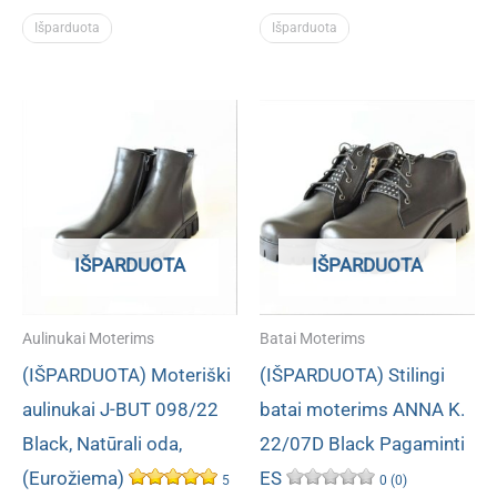
Išparduota
Išparduota
IŠPARDUOTA
IŠPARDUOTA
Aulinukai Moterims
Batai Moterims
(IŠPARDUOTA) Moteriški
(IŠPARDUOTA) Stilingi
aulinukai J-BUT 098/22
batai moterims ANNA K.
Black, Natūrali oda,
22/07D Black Pagaminti
(Eurožiema)
ES
5
0 (0)