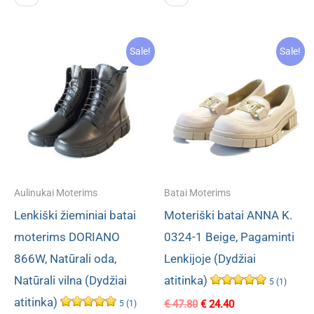
€ 104.80.
€ 58.60.
€ 110.80.
€ 64.80.
Sale!
Sale!
Aulinukai Moterims
Batai Moterims
Lenkiški žieminiai batai
Moteriški batai ANNA K.
moterims DORIANO
0324-1 Beige, Pagaminti
866W, Natūrali oda,
Lenkijoje (Dydžiai
Natūrali vilna (Dydžiai
atitinka)
5 (1)
atitinka)
Original
Current
€
47.80
€
24.40
5 (1)