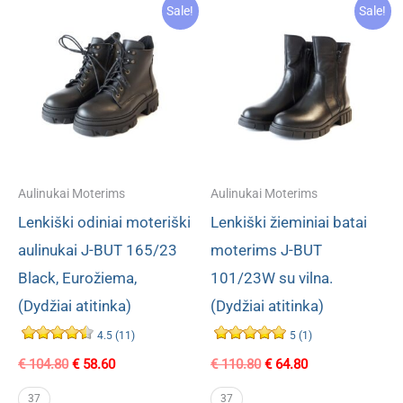
Sale!
Sale!
Aulinukai Moterims
Aulinukai Moterims
Lenkiški odiniai moteriški
Lenkiški žieminiai batai
aulinukai J-BUT 165/23
moterims J-BUT
Black, Eurožiema,
101/23W su vilna.
(Dydžiai atitinka)
(Dydžiai atitinka)
4.5 (11)
5 (1)
Original
Current
Original
Current
€
104.80
€
58.60
€
110.80
€
64.80
price
price
price
price
was:
is:
was:
is:
37
37