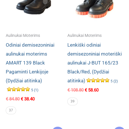
Aulinukai Moterims
Aulinukai Moterims
Odiniai demisezoniniai
Lenkiški odiniai
aulinukai moterims
demisezoniniai moteriški
AMART 139 Black
aulinukai J-BUT 165/23
Pagaminti Lenkijoje
Black/Red, (Dydžiai
(Dydžiai atitinka)
atitinka)
5 (2)
Original
Current
€
108.80
€
58.60
5 (1)
price
price
Original
Current
€
84.80
€
38.40
was:
is:
39
price
price
€ 108.80.
€ 58.60.
was:
is:
37
€ 84.80.
€ 38.40.