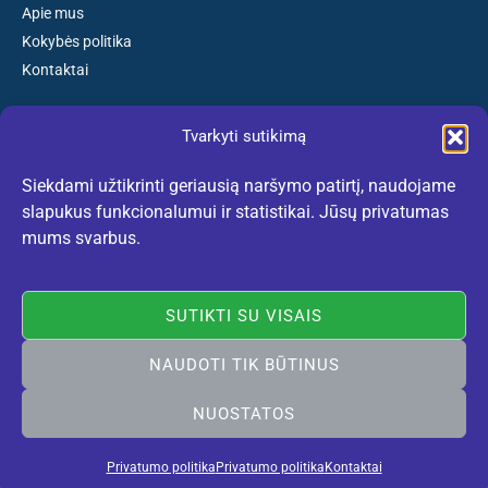
Apie mus
Kokybės politika
Kontaktai
Tvarkyti sutikimą
Susisiekite:
Siekdami užtikrinti geriausią naršymo patirtį, naudojame
El. paštas: kokybiskibatai@gmail.com
slapukus funkcionalumui ir statistikai. Jūsų privatumas
Tel. +370 659 77132
mums svarbus.
(Darbo dienomis nuo 10:30 iki 18:30 val.)
SUTIKTI SU VISAIS
NAUDOTI TIK BŪTINUS
Rekomenduojame:
lietuviskidirzai.lt
© 2005-2026 Vilniaus Avalynė. Visos teisės saugomos. Sukurta
NUOSTATOS
Vilniausweb
Privatumo politika
Privatumo politika
Kontaktai