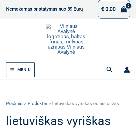
Pereiti
€
0.00
Nemokamas pristatymas nuo 39 Eurų
prie
turinio
Paieška
MENIU
Pradinis
Produktai
lietuviškas vyriškas odinis diržas
lietuviškas vyriškas