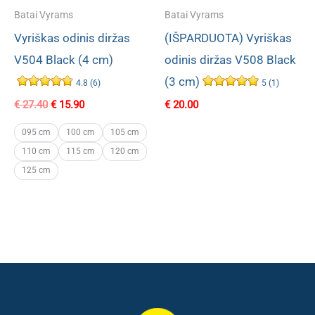
Batai Vyrams
Batai Vyrams
Vyriškas odinis diržas
(IŠPARDUOTA) Vyriškas
V504 Black (4 cm)
odinis diržas V508 Black
(3 cm)
4.8 (6)
5 (1)
Original
Current
€
27.40
€
15.90
€
20.00
price
price
was:
is:
095 cm
100 cm
105 cm
€ 27.40.
€ 15.90.
110 cm
115 cm
120 cm
125 cm