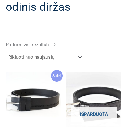
odinis diržas
Rūšiuojama
Rodomi visi rezultatai: 2
pagal
naujausią
Sale!
IŠPARDUOTA