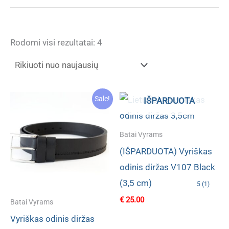
Rūšiuojama
Rodomi visi rezultatai: 4
pagal
naujausią
Sale!
IŠPARDUOTA
Batai Vyrams
(IŠPARDUOTA) Vyriškas
odinis diržas V107 Black
(3,5 cm)
5 (1)
€
25.00
Batai Vyrams
Vyriškas odinis diržas