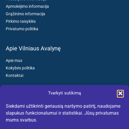
Apmokėjimo informacija
Grąžinimo informacija
Pirkimo taisyklės
Privatumo politika
Apie Vilniaus Avalynę
Apie mus
Kokybės politika
Kontaktai
Tvarkyti sutikimą
Susisiekite:
Siekdami užtikrinti geriausią naršymo patirtį, naudojame
El. paštas: kokybiskibatai@gmail.com
slapukus funkcionalumui ir statistikai. Jūsų privatumas
Tel. +370 659 77132
mums svarbus.
(Darbo dienomis nuo 10:30 iki 18:30 val.)