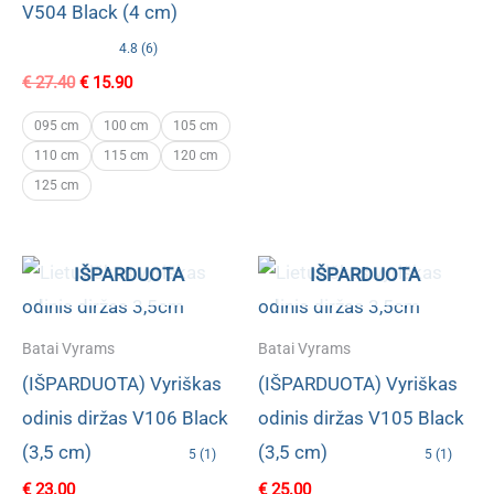
V504 Black (4 cm)
4.8 (6)
Original
Current
€
27.40
€
15.90
price
price
was:
is:
095 cm
100 cm
105 cm
€ 27.40.
€ 15.90.
110 cm
115 cm
120 cm
125 cm
IŠPARDUOTA
IŠPARDUOTA
Batai Vyrams
Batai Vyrams
(IŠPARDUOTA) Vyriškas
(IŠPARDUOTA) Vyriškas
odinis diržas V106 Black
odinis diržas V105 Black
(3,5 cm)
(3,5 cm)
5 (1)
5 (1)
€
23.00
€
25.00