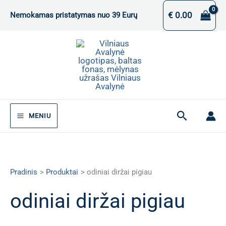
Pereiti
€
0.00
Nemokamas pristatymas nuo 39 Eurų
prie
turinio
Paieška
MENIU
Pradinis
Produktai
odiniai diržai pigiau
odiniai diržai pigiau