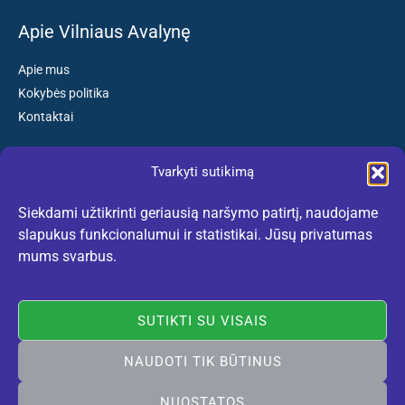
Apie Vilniaus Avalynę
Apie mus
Kokybės politika
Kontaktai
Tvarkyti sutikimą
Susisiekite:
Siekdami užtikrinti geriausią naršymo patirtį, naudojame
El. paštas: kokybiskibatai@gmail.com
slapukus funkcionalumui ir statistikai. Jūsų privatumas
Tel. +370 659 77132
mums svarbus.
(Darbo dienomis nuo 10:30 iki 18:30 val.)
SUTIKTI SU VISAIS
NAUDOTI TIK BŪTINUS
Rekomenduojame:
lietuviskidirzai.lt
© 2005-2026 Vilniaus Avalynė. Visos teisės saugomos. Sukurta
NUOSTATOS