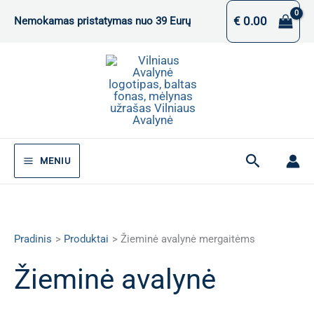
Pereiti
€
0.00
Nemokamas pristatymas nuo 39 Eurų
prie
turinio
Paieška
MENIU
Pradinis
Produktai
Žieminė avalynė mergaitėms
Žieminė avalynė