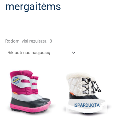
mergaitėms
Rūšiuojama
Rodomi visi rezultatai: 3
pagal
naujausią
IŠPARDUOTA