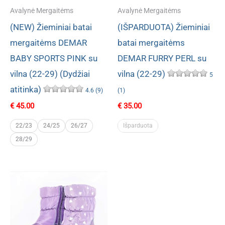
Avalynė Mergaitėms
Avalynė Mergaitėms
(NEW) Žieminiai batai
(IŠPARDUOTA) Žieminiai
mergaitėms DEMAR
batai mergaitėms
BABY SPORTS PINK su
DEMAR FURRY PERL su
vilna (22-29) (Dydžiai
vilna (22-29)
5
atitinka)
4.6 (9)
(1)
€
45.00
€
35.00
22/23
24/25
26/27
Išparduota
28/29