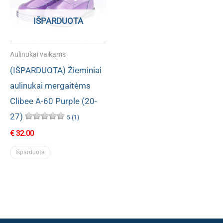
IŠPARDUOTA
Aulinukai vaikams
(IŠPARDUOTA) Žieminiai
aulinukai mergaitėms
Clibee A-60 Purple (20-
27)
5 (1)
€
32.00
Išparduota