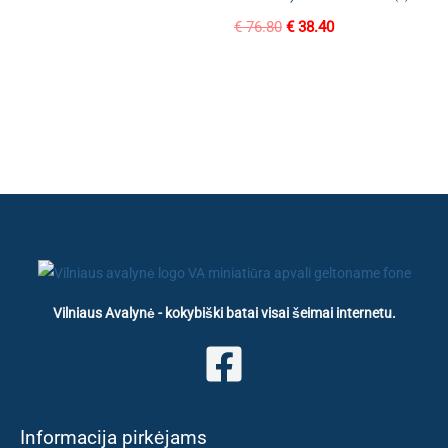
Original
Current
€
76.80
€
38.40
price
price
was:
is:
€ 76.80.
€ 38.40.
Vilniaus Avalynė - kokybiški batai visai šeimai internetu.
Informacija pirkėjams