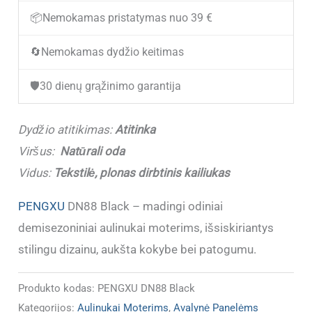
demisezoniniai
📦
Nemokamas pristatymas nuo 39 €
aulinukai
🔄
Nemokamas dydžio keitimas
moterims
PENGXU
🛡️
30 dienų grąžinimo garantija
DN88
Black
Dydžio atitikimas:
Atitinka
(Dydžiai
Viršus:
Natūrali oda
atitinka)
Vidus:
Tekstilė, plonas dirbtinis kailiukas
PENGXU
DN88 Black – madingi odiniai
demisezoniniai aulinukai moterims, išsiskiriantys
stilingu dizainu, aukšta kokybe bei patogumu.
Produkto kodas:
PENGXU DN88 Black
Kategorijos:
Aulinukai Moterims
,
Avalynė Panelėms