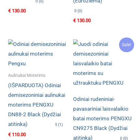
(Eurožiema)
0 (0)
€
130.00
0 (0)
€
130.00
Sale!
Aulinukai Moterims
(IŠPARDUOTA) Odiniai
demisezoniniai aulinukai
Odiniai rudeniniai-
moterims PENGXU
pavasariniai laisvalaikio
DN88-2 Black (Dydžiai
batai moterims PENGXU
atitinka)
5 (1)
CN9275 Black (Dydžiai
€
110.00
atitinka)
0 (0)