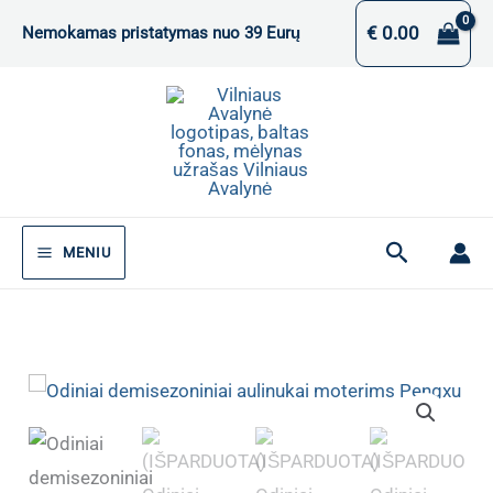
Pereiti
€
0.00
Nemokamas pristatymas nuo 39 Eurų
prie
turinio
Paieška
MENIU