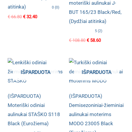
moteriški aulinukai J-
atitinka)
0 (0)
BUT 165/23 Black/Red,
Original
Current
€
66.80
€
32.40
(Dydžiai atitinka)
price
price
was:
is:
5 (2)
€ 66.80.
€ 32.40.
Original
Current
€
108.80
€
58.60
price
price
was:
is:
€ 108.80.
€ 58.60.
IŠPARDUOTA
IŠPARDUOTA
(IŠPARDUOTA)
(IŠPARDUOTA)
Moteriški odiniai
Demisezoniniai-žieminiai
aulinukai STAŠKO S118
aulinukai moterims
Black (Eurožiema)
MODO 23005 Black