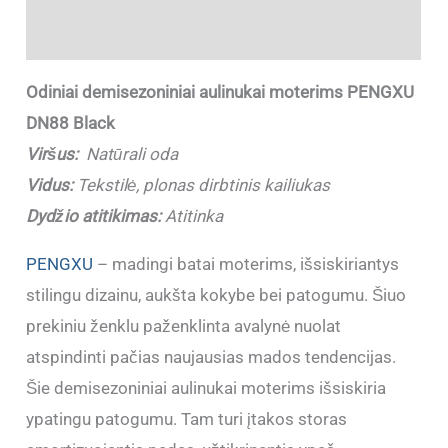
Papildoma informacija
Odiniai demisezoniniai aulinukai moterims PENGXU
DN88 Black
Viršus:
Natūrali oda
Vidus:
Tekstilė, plonas dirbtinis kailiukas
Dydžio atitikimas:
Atitinka
PENGXU
– madingi batai moterims, išsiskiriantys
stilingu dizainu, aukšta kokybe bei patogumu. Šiuo
prekiniu ženklu paženklinta avalynė nuolat
atspindinti pačias naujausias mados tendencijas.
Šie demisezoniniai aulinukai moterims išsiskiria
ypatingu patogumu. Tam turi įtakos storas