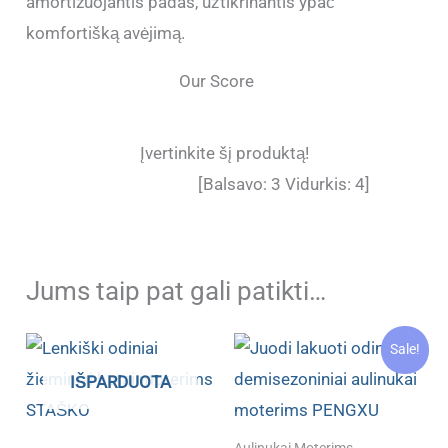
amortizuojantis padas, užtikrinantis ypač
komfortišką avėjimą.
Our Score
Įvertinkite šį produktą!
[Balsavo:
3
Vidurkis:
4
]
Jums taip pat gali patikti…
Sale!
IŠPARDUOTA