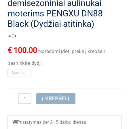
demisezoniniai aulinukai
moterims PENGXU DN88
Black (Dydžiai atitinka)
4 (3)
€
100.00
Norėdami įdėti prekę į krepšelį
pasirinkite dydį:
Išparduota
produkto
Į KREPŠELĮ
kiekis:
(IŠPARDUOTA)
🚚
Pristatymas per 2–5 darbo dienas
Odiniai