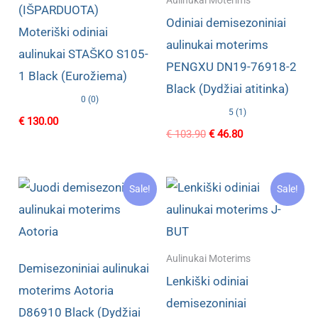
Aulinukai Moterims
(IŠPARDUOTA)
Odiniai demisezoniniai
Moteriški odiniai
aulinukai moterims
aulinukai STAŠKO S105-
PENGXU DN19-76918-2
1 Black (Eurožiema)
Black (Dydžiai atitinka)
0 (0)
5 (1)
€
130.00
Original
Current
€
103.90
€
46.80
price
price
was:
is:
€ 103.90.
€ 46.80.
Sale!
Sale!
Aulinukai Moterims
Demisezoniniai aulinukai
Lenkiški odiniai
moterims Aotoria
demisezoniniai
D86910 Black (Dydžiai