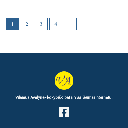
1
2
3
4
→
Vilniaus Avalynė - kokybiški batai visai šeimai internetu.