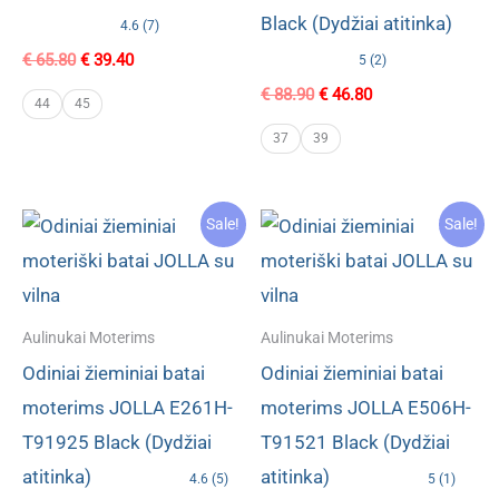
Black (Dydžiai atitinka)
4.6 (7)
Original
Current
€
65.80
€
39.40
5 (2)
price
price
Original
Current
€
88.90
€
46.80
was:
is:
44
45
price
price
€ 65.80.
€ 39.40.
was:
is:
37
39
€ 88.90.
€ 46.80.
Sale!
Sale!
Aulinukai Moterims
Aulinukai Moterims
Odiniai žieminiai batai
Odiniai žieminiai batai
moterims JOLLA E261H-
moterims JOLLA E506H-
T91925 Black (Dydžiai
T91521 Black (Dydžiai
atitinka)
atitinka)
4.6 (5)
5 (1)