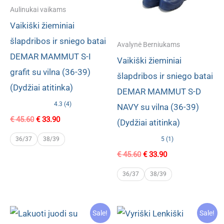
Aulinukai vaikams
Vaikiški žieminiai
šlapdribos ir sniego batai
Avalynė Berniukams
DEMAR MAMMUT S-I
Vaikiški žieminiai
grafit su vilna (36-39)
šlapdribos ir sniego batai
(Dydžiai atitinka)
DEMAR MAMMUT S-D
4.3 (4)
NAVY su vilna (36-39)
Original
Current
€
45.60
€
33.90
(Dydžiai atitinka)
price
price
was:
is:
5 (1)
36/37
38/39
€ 45.60.
€ 33.90.
Original
Current
€
45.60
€
33.90
price
price
was:
is:
36/37
38/39
€ 45.60.
€ 33.90.
Sale!
Sale!