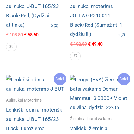
aulinukai J-BUT 165/23
aulinukai moterims
Black/Red, (Dydžiai
JOLLA GR210011
atitinka)
Black/Red (Sumažinti 1
5 (2)
dydžiu !!!)
Original
Current
€
108.80
€
58.60
5 (2)
price
price
Original
Current
€
102.80
€
49.40
was:
is:
39
price
price
€ 108.80.
€ 58.60.
was:
is:
37
€ 102.80.
€ 49.40.
Sale!
Sale!
Aulinukai Moterims
Lenkiški odiniai moteriški
aulinukai J-BUT 165/23
Žieminiai batai vaikams
Black, Eurožiema,
Vaikiški žieminiai