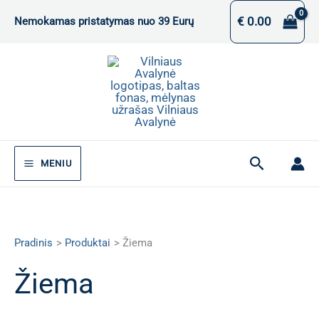
Pereiti
€
0.00
Nemokamas pristatymas nuo 39 Eurų
prie
turinio
Paieška
MENIU
Pradinis
Produktai
Žiema
Žiema