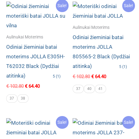
Sale!
Sale!
Aulinukai Moterims
Odiniai žieminiai batai
Aulinukai Moterims
Odiniai žieminiai batai
moterims JOLLA
moterims JOLLA E305H-
805565-2 Black (Dydžiai
T62032 Black (Dydžiai
atitinka)
5 (1)
atitinka)
Original
Current
€
102.80
€
64.40
5 (1)
price
price
Original
Current
€
102.80
€
64.40
was:
is:
37
40
41
price
price
€ 102.80.
€ 64.40.
was:
is:
37
38
€ 102.80.
€ 64.40.
Sale!
Sale!