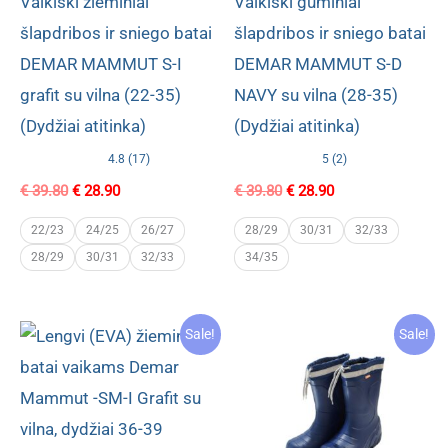
Vaikiški žieminiai
Vaikiški guminiai
šlapdribos ir sniego batai
šlapdribos ir sniego batai
DEMAR MAMMUT S-I
DEMAR MAMMUT S-D
grafit su vilna (22-35)
NAVY su vilna (28-35)
(Dydžiai atitinka)
(Dydžiai atitinka)
4.8 (17)
5 (2)
Original
Current
Original
Current
€
39.80
€
28.90
€
39.80
€
28.90
price
price
price
price
was:
is:
was:
is:
22/23
24/25
26/27
28/29
30/31
32/33
€ 39.80.
€ 28.90.
€ 39.80.
€ 28.90.
28/29
30/31
32/33
34/35
Sale!
Sale!