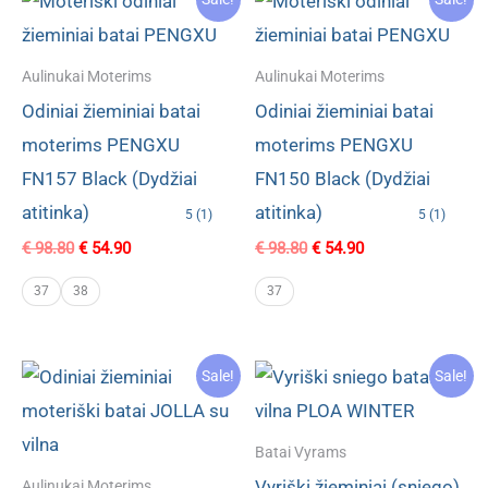
Aulinukai Moterims
Aulinukai Moterims
Odiniai žieminiai batai
Odiniai žieminiai batai
moterims PENGXU
moterims PENGXU
FN157 Black (Dydžiai
FN150 Black (Dydžiai
atitinka)
atitinka)
5 (1)
5 (1)
Original
Current
Original
Current
€
98.80
€
54.90
€
98.80
€
54.90
price
price
price
price
was:
is:
was:
is:
37
38
37
€ 98.80.
€ 54.90.
€ 98.80.
€ 54.90.
Sale!
Sale!
Batai Vyrams
Vyriški žieminiai (sniego)
Aulinukai Moterims