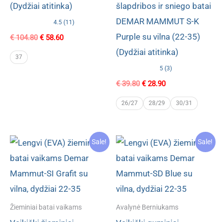
(Dydžiai atitinka)
šlapdribos ir sniego batai
DEMAR MAMMUT S-K
4.5 (11)
Purple su vilna (22-35)
Original
Current
€
104.80
€
58.60
price
price
(Dydžiai atitinka)
was:
is:
37
€ 104.80.
€ 58.60.
5 (3)
Original
Current
€
39.80
€
28.90
price
price
was:
is:
26/27
28/29
30/31
€ 39.80.
€ 28.90.
Sale!
Sale!
Žieminiai batai vaikams
Avalynė Berniukams