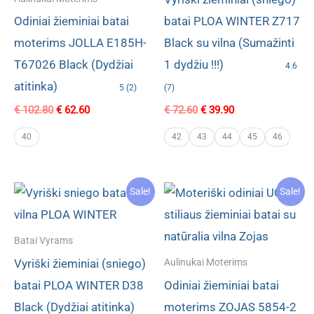
Odiniai žieminiai batai
batai PLOA WINTER Z717
moterims JOLLA E185H-
Black su vilna (Sumažinti
T67026 Black (Dydžiai
1 dydžiu !!!)
4.6
atitinka)
5 (2)
(7)
Original
Current
Original
Current
€
102.80
€
62.60
€
72.60
€
39.90
price
price
price
price
was:
is:
was:
is:
40
42
43
44
45
46
€ 102.80.
€ 62.60.
€ 72.60.
€ 39.90.
Sale!
Sale!
Batai Vyrams
Vyriški žieminiai (sniego)
Aulinukai Moterims
batai PLOA WINTER D38
Odiniai žieminiai batai
Black (Dydžiai atitinka)
moterims ZOJAS 5854-2