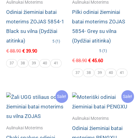
Aulinukai Moterims
Aulinukai Moterims
Odiniai žieminiai batai
Pilki odiniai žieminiai
moterims ZOJAS 5854-1
batai moterims ZOJAS
Black su vilna (Dydžiai
5854- Grey su vilna
atitinka)
(Dydžiai atitinka)
5 (1)
Original
Current
€
88.90
€
39.90
5 (1)
price
price
Original
Current
€
88.90
€
45.60
was:
is:
37
38
39
40
41
price
price
€ 88.90.
€ 39.90.
was:
is:
37
38
39
40
41
€ 88.90.
€ 45.60.
Sale!
Sale!
Aulinukai Moterims
Odiniai žieminiai batai
Aulinukai Moterims
Chaki spalvos odiniai
moterims PENGXU