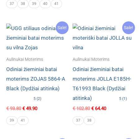
was:
is:
37
38
39
40
41
€ 102.80.
€ 67.60.
Sale!
Sale!
Aulinukai Moterims
Aulinukai Moterims
Odiniai žieminiai batai
Odiniai žieminiai batai
moterims ZOJAS 5864-A
moterims JOLLA E185H-
Black (Dydžiai atitinka)
T61993 Black (Dydžiai
atitinka)
5 (2)
5 (1)
Original
Current
Original
Current
€
93.80
€
49.90
€
102.80
€
64.40
price
price
price
price
was:
is:
was:
is:
39
41
37
38
€ 93.80.
€ 49.90.
€ 102.80.
€ 64.40.