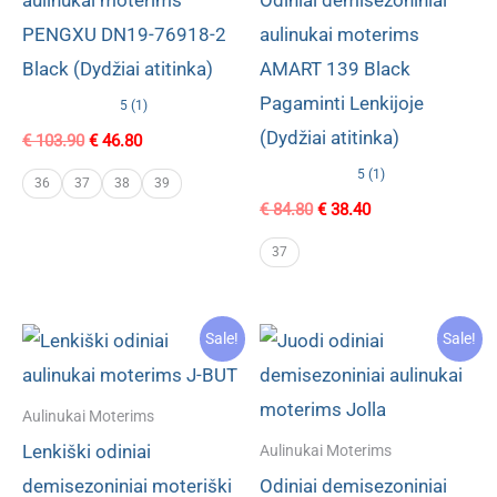
aulinukai moterims
Odiniai demisezoniniai
PENGXU DN19-76918-2
aulinukai moterims
Black (Dydžiai atitinka)
AMART 139 Black
Pagaminti Lenkijoje
5 (1)
(Dydžiai atitinka)
Original
Current
€
103.90
€
46.80
price
price
5 (1)
was:
is:
36
37
38
39
€ 103.90.
€ 46.80.
Original
Current
€
84.80
€
38.40
price
price
was:
is:
37
€ 84.80.
€ 38.40.
Sale!
Sale!
Aulinukai Moterims
Lenkiški odiniai
Aulinukai Moterims
demisezoniniai moteriški
Odiniai demisezoniniai