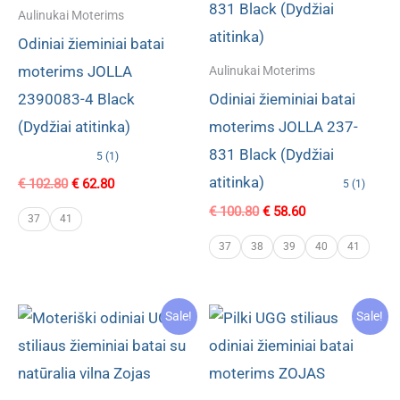
Aulinukai Moterims
Odiniai žieminiai batai
moterims JOLLA
Aulinukai Moterims
2390083-4 Black
Odiniai žieminiai batai
(Dydžiai atitinka)
moterims JOLLA 237-
831 Black (Dydžiai
5 (1)
atitinka)
Original
Current
€
102.80
€
62.80
5 (1)
price
price
Original
Current
€
100.80
€
58.60
was:
is:
37
41
price
price
€ 102.80.
€ 62.80.
was:
is:
37
38
39
40
41
€ 100.80.
€ 58.60.
Sale!
Sale!