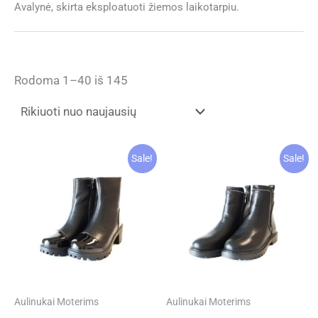
Avalynė, skirta eksploatuoti žiemos laikotarpiu.
Rūšiuojama
Rodoma 1–40 iš 145
pagal
naujausią
Sale!
Sale!
Aulinukai Moterims
Aulinukai Moterims