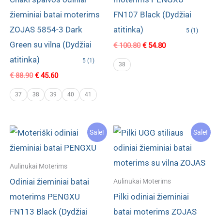
žieminiai batai moterims
FN107 Black (Dydžiai
ZOJAS 5854-3 Dark
atitinka)
5 (1)
Green su vilna (Dydžiai
Original
Current
€
100.80
€
54.80
price
price
atitinka)
5 (1)
was:
is:
38
€ 100.80.
€ 54.80.
Original
Current
€
88.90
€
45.60
price
price
was:
is:
37
38
39
40
41
€ 88.90.
€ 45.60.
Sale!
Sale!
Aulinukai Moterims
Odiniai žieminiai batai
Aulinukai Moterims
moterims PENGXU
Pilki odiniai žieminiai
FN113 Black (Dydžiai
batai moterims ZOJAS