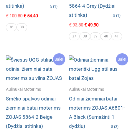
atitinka)
5864-4 Grey (Dydžiai
5 (1)
atitinka)
Original
Current
€
100.80
€
54.40
5 (1)
price
price
Original
Current
€
93.80
€
49.90
was:
is:
36
38
price
price
€ 100.80.
€ 54.40.
was:
is:
37
38
39
40
41
€ 93.80.
€ 49.90.
Sale!
Sale!
Aulinukai Moterims
Aulinukai Moterims
Smėlio spalvos odiniai
Odiniai žieminiai batai
žieminiai batai moterims
moterims ZOJAS A6801-
ZOJAS 5864-2 Beige
A Black (Sumažinti 1
(Dydžiai atitinka)
dydžiu)
5 (2)