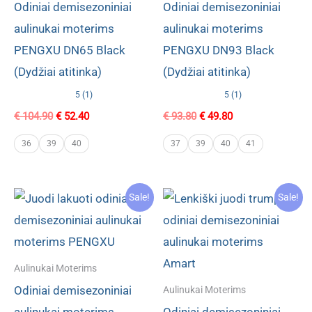
Odiniai demisezoniniai
Odiniai demisezoniniai
aulinukai moterims
aulinukai moterims
PENGXU DN65 Black
PENGXU DN93 Black
(Dydžiai atitinka)
(Dydžiai atitinka)
5 (1)
5 (1)
Original
Current
Original
Current
€
104.90
€
52.40
€
93.80
€
49.80
price
price
price
price
was:
is:
was:
is:
36
39
40
37
39
40
41
€ 104.90.
€ 52.40.
€ 93.80.
€ 49.80.
Sale!
Sale!
Aulinukai Moterims
Odiniai demisezoniniai
Aulinukai Moterims