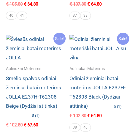
Original
Current
Original
Current
€
105.80
€
64.80
€
107.80
€
64.80
price
price
price
price
was:
is:
was:
is:
40
41
37
38
€ 105.80.
€ 64.80.
€ 107.80.
€ 64.80.
Sale!
Sale!
Aulinukai Moterims
Aulinukai Moterims
Smėlio spalvos odiniai
Odiniai žieminiai batai
žieminiai batai moterims
moterims JOLLA E237H-
JOLLA E237H-T62308
T62308 Black (Dydžiai
Beige (Dydžiai atitinka)
atitinka)
5 (1)
Original
Current
€
102.80
€
64.80
5 (1)
price
price
Original
Current
€
102.80
€
67.60
was:
is:
38
40
price
price
€ 102.80.
€ 64.80.