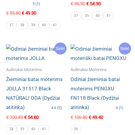
Original
Current
€
95.90
€
54.90
5 (1)
price
price
Original
Current
€
93.80
€
49.90
was:
is:
37
39
40
41
price
price
€ 95.90.
€ 54.90.
was:
is:
37
38
39
40
41
€ 93.80.
€ 49.90.
Sale!
Sale!
Aulinukai Moterims
Aulinukai Moterims
Žieminiai batai moterims
Odiniai žieminiai batai
JOLLA 31517 Black
moterims PENGXU
NATŪRALI ODA (Dydžiai
FN118 Black (Dydžiai
atitinka)
atitinka)
4.6 (5)
5 (1)
Original
Current
Original
Current
€
100.80
€
54.80
€
100.80
€
49.40
price
price
price
price
was:
is:
was:
is:
38
39
40
41
36
€ 100.80.
€ 54.80.
€ 100.80.
€ 49.40.