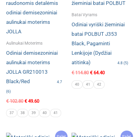
Batai Vyrams
Odiniai vyriški žieminiai
batai POLBUT J353
Black, Pagaminti
Aulinukai Moterims
Odiniai demisezoniniai
Lenkijoje (Dydžiai
aulinukai moterims
atitinka)
4.8 (5)
JOLLA GR210013
Original
Current
€
114.80
€
64.40
price
price
Black/Red
4.7
was:
is:
40
41
42
€ 114.80.
€ 64.40.
(6)
Original
Current
€
102.80
€
49.60
price
price
was:
is:
37
38
39
40
41
€ 102.80.
€ 49.60.
Sale!
Sale!