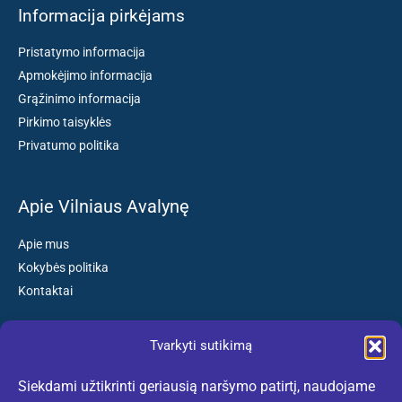
Informacija pirkėjams
Pristatymo informacija
Apmokėjimo informacija
Grąžinimo informacija
Pirkimo taisyklės
Privatumo politika
Apie Vilniaus Avalynę
Apie mus
Kokybės politika
Kontaktai
Tvarkyti sutikimą
Susisiekite:
Siekdami užtikrinti geriausią naršymo patirtį, naudojame
El. paštas: kokybiskibatai@gmail.com