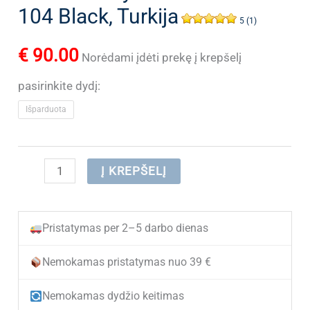
104 Black, Turkija
5 (1)
€
90.00
Norėdami įdėti prekę į krepšelį
pasirinkite dydį:
Išparduota
produkto
Į KREPŠELĮ
kiekis:
(IŠPARDUOTA)
Pristatymas per 2–5 darbo dienas
Odiniai
klasikiniai
Nemokamas pristatymas nuo 39 €
vyriški
Nemokamas dydžio keitimas
batai