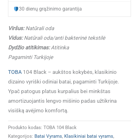
TOBA
30 dienų grąžinimo garantija
104
Black,
Viršus:
Natūrali oda
Turkija
Vidus:
Natūrali oda/anti bakterinė tekstilė
Dydžio atitikimas:
Atitinka
Pagaminti Turkijoje
TOBA
104 Black – aukštos kokybės, klasikinio
dizaino vyriški odiniai batai, pagaminti Turkijoje.
Ypač patogus platus kurpalius bei minkštas
amortizuojantis lengvo mišinio padas užtikrina
visišką avėjimo komfortą.
Produkto kodas:
TOBA 104 Black
Kategorijos:
Batai Vyrams
,
Klasikiniai batai vyrams
,