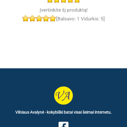
Įvertinkite šį produktą!
[Balsavo:
1
Vidurkis:
5
]
Vilniaus Avalynė - kokybiški batai visai šeimai internetu.