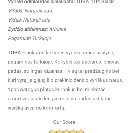
Vyriški odiniai klasikiniai batai TOBA 104 Black
Viršus:
Natūrali oda
Vidus:
Natūrali oda
Dydžio atitikimas:
Atitinka
Pagaminti Turkijoje
TOBA
– aukštos kokybės vyriška odinė avalynė,
pagaminta Turkijoje. Kokybiškas patvarus lengvas
padas, stilingas dizainas – visą tai pradžiugins bet
kurį vyrą, įsigijusį šio prekinio ženklo vyriškus batus.
Ypač patogus platus kurpalius bei minkštas
amortizuojantis lengvo mišinio padas užtikrina
visišką avėjimo komfortą.
Our Score