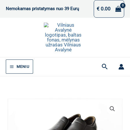
Pereiti
€
0.00
Nemokamas pristatymas nuo 39 Eurų
prie
turinio
Paieška
MENIU