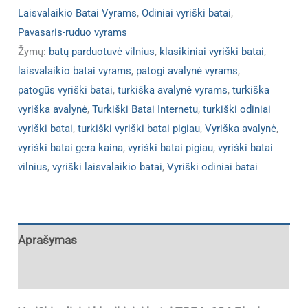
Laisvalaikio Batai Vyrams
,
Odiniai vyriški batai
,
Pavasaris-ruduo vyrams
Žymų:
batų parduotuvė vilnius
,
klasikiniai vyriški batai
,
laisvalaikio batai vyrams
,
patogi avalynė vyrams
,
patogūs vyriški batai
,
turkiška avalynė vyrams
,
turkiška
vyriška avalynė
,
Turkiški Batai Internetu
,
turkiški odiniai
vyriški batai
,
turkiški vyriški batai pigiau
,
Vyriška avalynė
,
vyriški batai gera kaina
,
vyriški batai pigiau
,
vyriški batai
vilnius
,
vyriški laisvalaikio batai
,
Vyriški odiniai batai
Aprašymas
Papildoma informacija