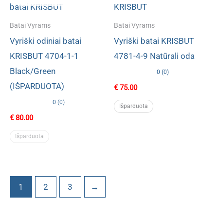
Batai Vyrams
Batai Vyrams
Vyriški odiniai batai
Vyriški batai KRISBUT
KRISBUT 4704-1-1
4781-4-9 Natūrali oda
Black/Green
0 (0)
(IŠPARDUOTA)
€
75.00
0 (0)
Išparduota
€
80.00
Išparduota
1
2
3
→