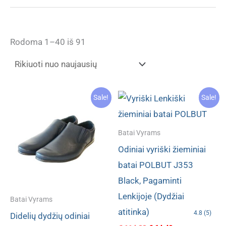
Rūšiuojama
Rodoma 1–40 iš 91
pagal
naujausią
Sale!
Sale!
Batai Vyrams
Odiniai vyriški žieminiai
batai POLBUT J353
Black, Pagaminti
Lenkijoje (Dydžiai
Batai Vyrams
atitinka)
4.8 (5)
Didelių dydžių odiniai