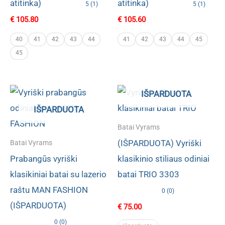
atitinka)
atitinka)
5 (1)
5 (1)
€
105.80
€
105.60
40
41
42
43
44
41
42
43
44
45
45
IŠPARDUOTA
IŠPARDUOTA
Batai Vyrams
(IŠPARDUOTA) Vyriški
Batai Vyrams
Prabangūs vyriški
klasikinio stiliaus odiniai
klasikiniai batai su lazerio
batai TRIO 3303
raštu MAN FASHION
0 (0)
(IŠPARDUOTA)
€
75.00
0 (0)