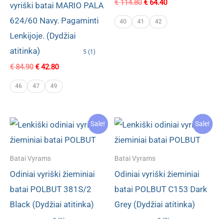
Original
Current
€
114.80
€
64.40
vyriški batai MARIO PALA
price
price
624/60 Navy. Pagaminti
was:
is:
40
41
42
€ 114.80.
€ 64.40.
Lenkijoje. (Dydžiai
atitinka)
5 (1)
Original
Current
€
84.90
€
42.80
price
price
was:
is:
46
47
49
€ 84.90.
€ 42.80.
Sale!
Sale!
Batai Vyrams
Batai Vyrams
Odiniai vyriški žieminiai
Odiniai vyriški žieminiai
batai POLBUT 381S/2
batai POLBUT C153 Dark
Black (Dydžiai atitinka)
Grey (Dydžiai atitinka)