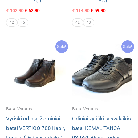
5 (1)
5 (2)
Original
Current
Original
Current
€
102.90
€
62.80
€
114.80
€
59.90
price
price
price
price
was:
is:
was:
is:
42
45
42
43
€ 102.90.
€ 62.80.
€ 114.80.
€ 59.90.
Sale!
Sale!
Batai Vyrams
Batai Vyrams
Vyriški odiniai žieminiai
Odiniai vyriški laisvalaikio
batai VERTIGO 708 Kabir,
batai KEMAL TANCA
Lenkija (Dydžiai atitinka)
0308-1 Black, Turkija