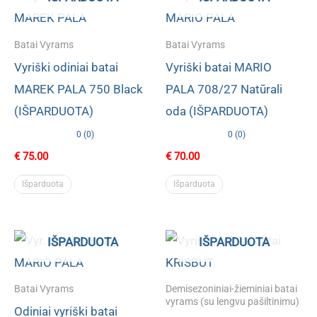
Batai Vyrams
Batai Vyrams
Vyriški odiniai batai
Vyriški batai MARIO
MAREK PALA 750 Black
PALA 708/27 Natūrali
(IŠPARDUOTA)
oda (IŠPARDUOTA)
0 (0)
0 (0)
€
75.00
€
70.00
Išparduota
Išparduota
IŠPARDUOTA
IŠPARDUOTA
Batai Vyrams
Demisezoniniai-žieminiai batai
vyrams (su lengvu pašiltinimu)
Odiniai vyriški batai