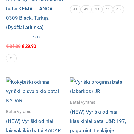
batai KEMAL TANCA
41
42
43
44
45
0309 Black, Turkija
(Dydžiai atitinka)
5 (1)
Original
Current
€
84.80
€
29.90
price
price
was:
is:
39
€ 84.80.
€ 29.90.
Batai Vyrams
(NEW) Vyriški odiniai
Batai Vyrams
(NEW) Vyriški odiniai
klasikiniai batai J&R 197,
laisvalaikio batai KADAR
pagaminti Lenkijoje