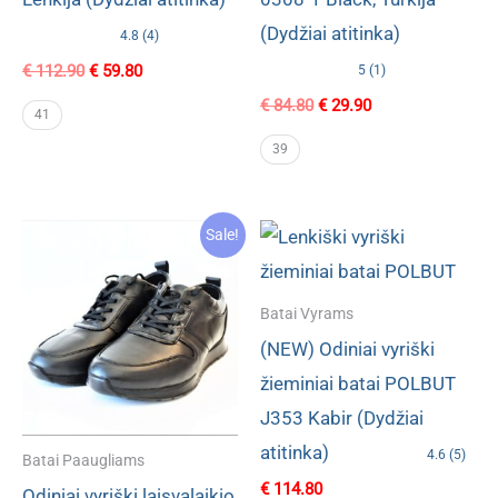
(Dydžiai atitinka)
4.8 (4)
Original
Current
€
112.90
€
59.80
5 (1)
price
price
Original
Current
€
84.80
€
29.90
was:
is:
41
price
price
€ 112.90.
€ 59.80.
was:
is:
39
€ 84.80.
€ 29.90.
Sale!
Batai Vyrams
(NEW) Odiniai vyriški
žieminiai batai POLBUT
J353 Kabir (Dydžiai
atitinka)
4.6 (5)
Batai Paaugliams
€
114.80
Odiniai vyriški laisvalaikio