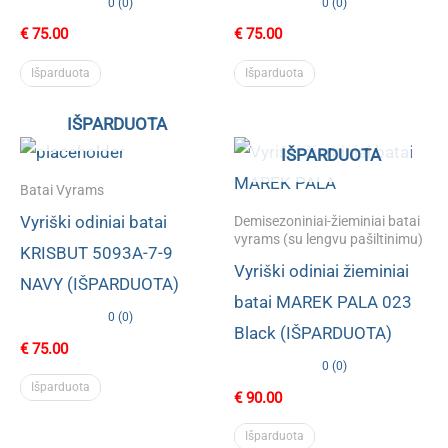
0 (0)
0 (0)
€
75.00
€
75.00
Išparduota
Išparduota
IŠPARDUOTA
IŠPARDUOTA
Batai Vyrams
Vyriški odiniai batai
Demisezoniniai-žieminiai batai
vyrams (su lengvu pašiltinimu)
KRISBUT 5093A-7-9
Vyriški odiniai žieminiai
NAVY (IŠPARDUOTA)
batai MAREK PALA 023
0 (0)
Black (IŠPARDUOTA)
€
75.00
0 (0)
Išparduota
€
90.00
Išparduota