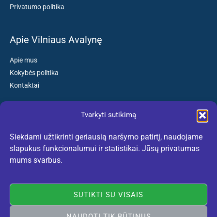
Privatumo politika
Apie Vilniaus Avalynę
Apie mus
Kokybės politika
Kontaktai
Tvarkyti sutikimą
Susisiekite:
Siekdami užtikrinti geriausią naršymo patirtį, naudojame
El. paštas: kokybiskibatai@gmail.com
slapukus funkcionalumui ir statistikai. Jūsų privatumas
Tel. +370 659 77132
mums svarbus.
(Darbo dienomis nuo 10:30 iki 18:30 val.)
SUTIKTI SU VISAIS
NAUDOTI TIK BŪTINUS