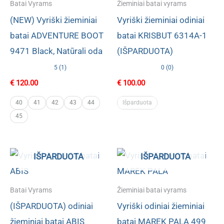
Batai Vyrams
Žieminiai batai vyrams
(NEW) Vyriški žieminiai
Vyriški žieminiai odiniai
batai ADVENTURE BOOT
batai KRISBUT 6314A-1
9471 Black, Natūrali oda
(IŠPARDUOTA)
5 (1)
0 (0)
€
120.00
€
100.00
40
41
42
43
44
Išparduota
45
IŠPARDUOTA
IŠPARDUOTA
Batai Vyrams
Žieminiai batai vyrams
(IŠPARDUOTA) odiniai
Vyriški odiniai žieminiai
žieminiai batai ABIS
batai MAREK PALA 499