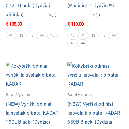
572L Black. (Dydžiai
(Padidinti 1 dydžiu !!!)
atitinka)
5 (1)
5 (1)
€
105.80
€
110.00
41
42
43
44
45
40
41
42
43
44
45
46
Batai Vyrams
Batai Vyrams
(NEW) Vyriški odiniai
(NEW) Vyriški odiniai
laisvalaikio batai KADAR
laisvalaikio batai KADAR
190L Black. (Dydžiai
659B Black. (Dydžiai