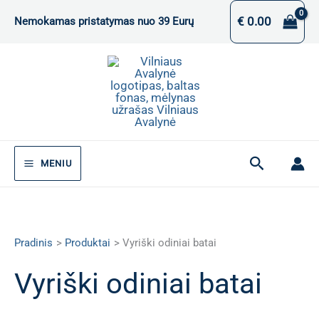
Pereiti
€
0.00
Nemokamas pristatymas nuo 39 Eurų
prie
turinio
Paieška
MENIU
Pradinis
Produktai
Vyriški odiniai batai
Vyriški odiniai batai