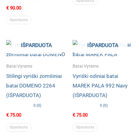
Išparduota
€
90.00
Išparduota
IŠPARDUOTA
IŠPARDUOTA
Batai Vyrams
Batai Vyrams
Stilingi vyriški zomšiniai
Vyriški odiniai batai
batai DOMENO 2264
MAREK PALA 992 Navy
(IŠPARDUOTA)
(IŠPARDUOTA)
0 (0)
0 (0)
€
75.00
€
75.00
Išparduota
Išparduota