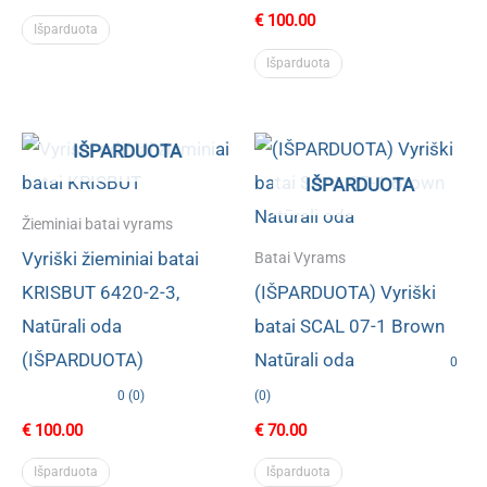
€
100.00
Išparduota
Išparduota
IŠPARDUOTA
IŠPARDUOTA
Žieminiai batai vyrams
Vyriški žieminiai batai
Batai Vyrams
KRISBUT 6420-2-3,
(IŠPARDUOTA) Vyriški
Natūrali oda
batai SCAL 07-1 Brown
(IŠPARDUOTA)
Natūrali oda
0
0 (0)
(0)
€
100.00
€
70.00
Išparduota
Išparduota