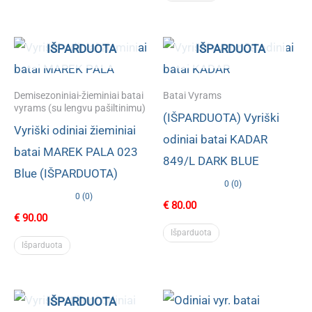
IŠPARDUOTA
IŠPARDUOTA
Demisezoniniai-žieminiai batai
Batai Vyrams
vyrams (su lengvu pašiltinimu)
(IŠPARDUOTA) Vyriški
Vyriški odiniai žieminiai
odiniai batai KADAR
batai MAREK PALA 023
849/L DARK BLUE
Blue (IŠPARDUOTA)
0 (0)
0 (0)
€
80.00
€
90.00
Išparduota
Išparduota
IŠPARDUOTA