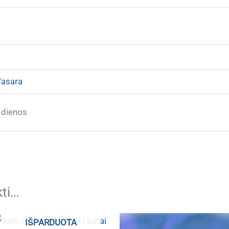
asara
 dienos
kti…
IŠPARDUOTA