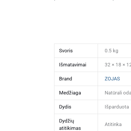
Svoris
0.5 kg
Išmatavimai
32 × 18 × 1
Brand
ZOJAS
Medžiaga
Natūrali od
Dydis
Išparduota
Dydžių
Atitinka
atitikimas