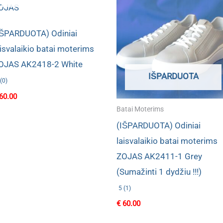
IŠPARDUOTA) Odiniai
aisvalaikio batai moterims
OJAS AK2418-2 White
IŠPARDUOTA
(0)
60.00
Batai Moterims
(IŠPARDUOTA) Odiniai
laisvalaikio batai moterims
ZOJAS AK2411-1 Grey
(Sumažinti 1 dydžiu !!!)
5 (1)
€
60.00