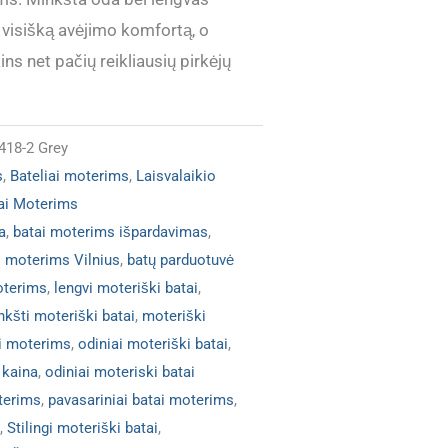
 visišką avėjimo komfortą, o
ins net pačių reikliausių pirkėjų
418-2 Grey
s
,
Bateliai moterims
,
Laisvalaikio
tai Moterims
a
,
batai moterims išpardavimas
,
i moterims Vilnius
,
batų parduotuvė
oterims
,
lengvi moteriški batai
,
nkšti moteriški batai
,
moteriški
ai moterims
,
odiniai moteriški batai
,
 kaina
,
odiniai moteriski batai
terims
,
pavasariniai batai moterims
,
,
Stilingi moteriški batai
,