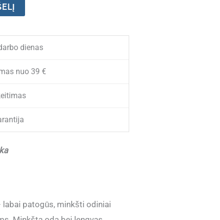
ŠELĮ
darbo dienas
mas nuo 39 €
eitimas
rantija
nka
abai patogūs, minkšti odiniai
ims. Minkšta oda bei lengvas