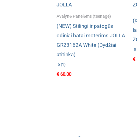
Avalynė Panelėms (teenage)
(
(NEW) Stilingi ir patogūs
l
odiniai batai moterims JOLLA
Z
GR23162A White (Dydžiai
0 
atitinka)
€
5 (1)
€
60.00