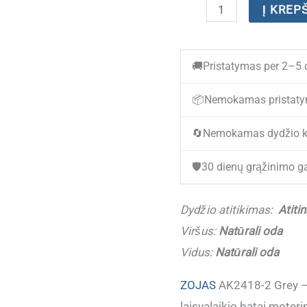
produkto
Į KREP
kiekis:
(IŠPARDUOTA)
🚚
Pristatymas per 2–5 
Odiniai
laisvalaikio
📦
Nemokamas pristaty
batai
🔄
Nemokamas dydžio k
moterims
ZOJAS
🛡️
30 dienų grąžinimo ga
AK2418-
2
Dydžio atitikimas:
Atiti
Grey
Viršus:
Natūrali oda
(Dydžiai
Vidus:
Natūrali oda
atitinka)
ZOJAS
AK2418-2 Grey – l
laisvalaikio batai moter