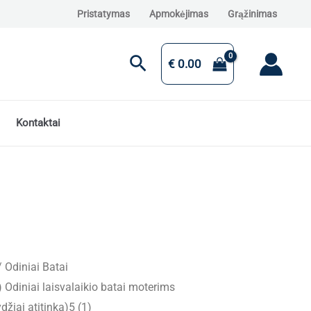
Pristatymas
Apmokėjimas
Grąžinimas
Paieška
€
0.00
Kontaktai
/
Odiniai Batai
Odiniai laisvalaikio batai moterims
iai atitinka)5 (1)