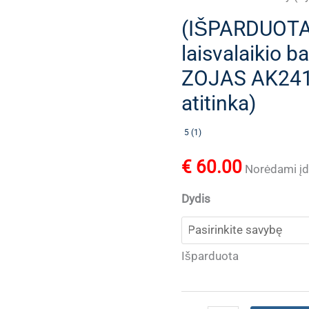
(IŠPARDUOTA)
laisvalaikio b
ZOJAS AK2418
atitinka)
5 (1)
€
60.00
Norėdami įdė
Dydis
Išparduota