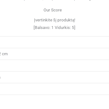
Our Score
Įvertinkite šį produktą!
[Balsavo:
1
Vidurkis:
5
]
2 cm
a