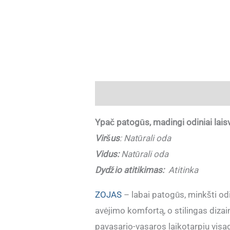
Aprašymas
Papildoma informaci
Ypač patogūs, madingi odiniai lais
Viršus
:
Natūrali oda
Vidus:
Natūrali oda
Dydžio atitikimas:
Atitinka
ZOJAS
– labai patogūs, minkšti odi
avėjimo komfortą, o stilingas dizain
pavasario-vasaros laikotarpiu visad