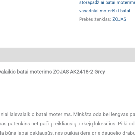
storapadžiai batai moterim
vasariniai moteriški batai
Prekės ženklas:
ZOJAS
ja
valaikio batai moterims
ZOJAS AK2418-2 Grey
niai laisvalaikio batai moterims. Minkšta oda bei lengvas p
as patenkins net pačių reikliausių pirkėjų lūkesčius. Pilki o
a būna labai paklausūs, nes puikiai dera prie daugelio drabu