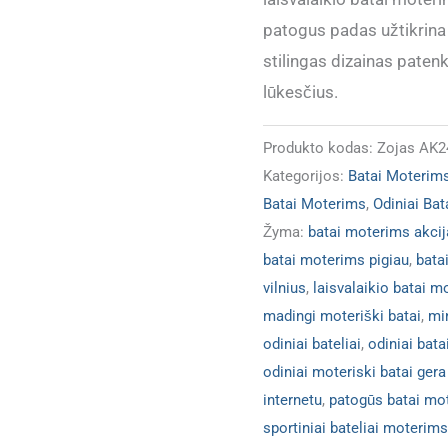
patogus padas užtikrina
stilingas dizainas patenk
lūkesčius.
Produkto kodas:
Zojas AK2
Kategorijos:
Batai Moterim
Batai Moterims
,
Odiniai Ba
Žyma:
batai moterims akcij
batai moterims pigiau
,
bata
vilnius
,
laisvalaikio batai m
madingi moteriški batai
,
mi
odiniai bateliai
,
odiniai bat
odiniai moteriski batai gera
internetu
,
patogūs batai mo
sportiniai bateliai moterims