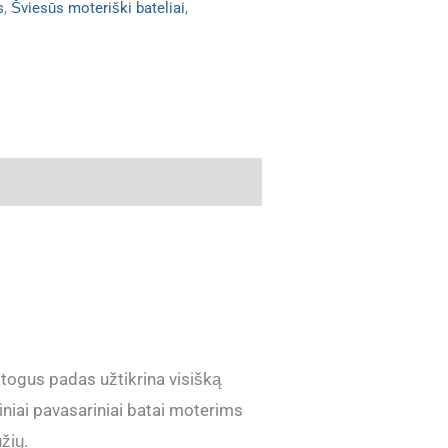
s
,
Šviesūs moteriški bateliai
,
atogus padas užtikrina visišką
diniai pavasariniai batai moterims
žių.