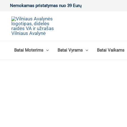
Pereiti
Nemokamas pristatymas nuo 39 Eurų
prie
turinio
Batai Moterims
Batai Vyrams
Batai Vaikams