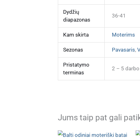
Dydžių
36-41
diapazonas
Kam skirta
Moterims
Sezonas
Pavasaris
,
V
Pristatymo
2 – 5 darbo
terminas
Jums taip pat gali pati