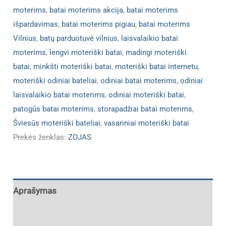
moterims
,
batai moterims akcija
,
batai moterims
išpardavimas
,
batai moterims pigiau
,
batai moterims
Vilnius
,
batų parduotuvė vilnius
,
laisvalaikio batai
moterims
,
lengvi moteriški batai
,
madingi moteriški
batai
,
minkšti moteriški batai
,
moteriški batai internetu
,
moteriški odiniai bateliai
,
odiniai batai moterims
,
odiniai
laisvalaikio batai moterims
,
odiniai moteriški batai
,
patogūs batai moterims
,
storapadžiai batai moterims
,
Šviesūs moteriški bateliai
,
vasariniai moteriški batai
Prekės ženklas:
ZOJAS
Aprašymas
Papildoma informacija