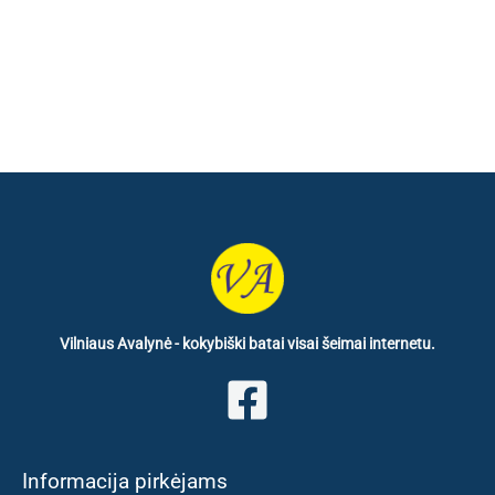
price
price
was:
is:
€ 55.40.
€ 34.80.
Vilniaus Avalynė - kokybiški batai visai šeimai internetu.
Informacija pirkėjams