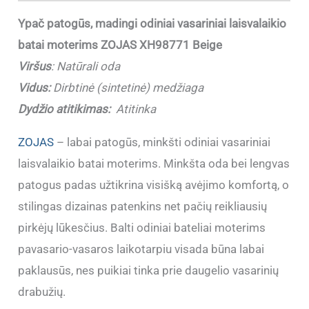
Ypač patogūs, madingi odiniai vasariniai laisvalaikio
batai moterims
ZOJAS XH98771 Beige
Viršus
:
Natūrali oda
Vidus:
Dirbtinė (sintetinė) medžiaga
Dydžio atitikimas:
Atitinka
ZOJAS
– labai patogūs, minkšti odiniai vasariniai
laisvalaikio batai moterims. Minkšta oda bei lengvas
patogus padas užtikrina visišką avėjimo komfortą, o
stilingas dizainas patenkins net pačių reikliausių
pirkėjų lūkesčius. Balti odiniai bateliai moterims
pavasario-vasaros laikotarpiu visada būna labai
paklausūs, nes puikiai tinka prie daugelio vasarinių
drabužių.