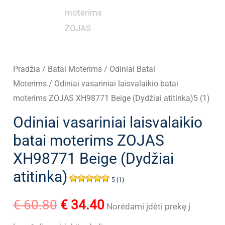
Pradžia
/
Batai Moterims
/
Odiniai Batai
Moterims
/ Odiniai vasariniai laisvalaikio batai
moterims ZOJAS XH98771 Beige (Dydžiai atitinka)5 (1)
Odiniai vasariniai laisvalaikio
batai moterims ZOJAS
XH98771 Beige (Dydžiai
atitinka)
5 (1)
Original
Current
€
60.80
€
34.40
Norėdami įdėti prekę į