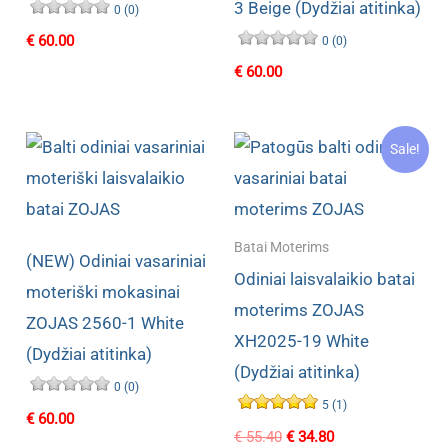
3 Beige (Dydžiai atitinka)
0 (0)
€
60.00
0 (0)
€
60.00
Sale!
Batai Moterims
(NEW) Odiniai vasariniai
Odiniai laisvalaikio batai
moteriški mokasinai
moterims ZOJAS
ZOJAS 2560-1 White
XH2025-19 White
(Dydžiai atitinka)
(Dydžiai atitinka)
0 (0)
5 (1)
€
60.00
Original
Current
€
55.40
€
34.80