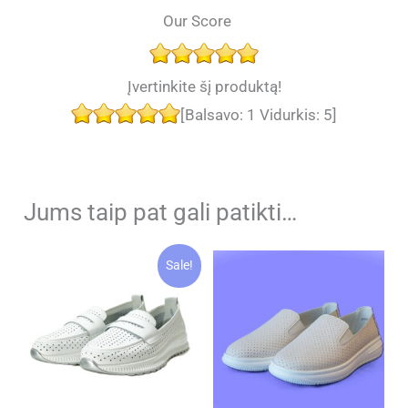
Our Score
Įvertinkite šį produktą!
[Balsavo:
1
Vidurkis:
5
]
Jums taip pat gali patikti…
Sale!