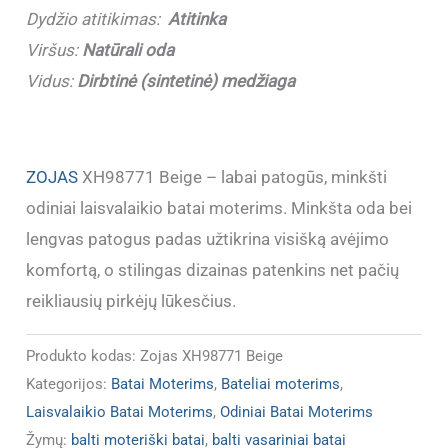
atitinka)
Dydžio atitikimas:
Atitinka
Viršus:
Natūrali oda
Vidus:
Dirbtinė (sintetinė) medžiaga
ZOJAS
XH98771 Beige – labai patogūs, minkšti
odiniai laisvalaikio batai moterims. Minkšta oda bei
lengvas patogus padas užtikrina visišką avėjimo
komfortą, o stilingas dizainas patenkins net pačių
reikliausių pirkėjų lūkesčius.
Produkto kodas:
Zojas XH98771 Beige
Kategorijos:
Batai Moterims
,
Bateliai moterims
,
Laisvalaikio Batai Moterims
,
Odiniai Batai Moterims
Žymų:
balti moteriški batai
,
balti vasariniai batai