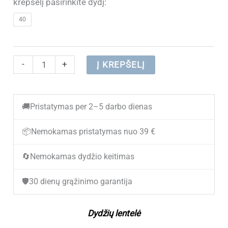
price
price
krepšelį pasirinkite dydį:
40
was:
is:
€ 60.80.
€ 34.40.
produkto
-
+
Į KREPŠELĮ
kiekis:
Odiniai
🚚
Pristatymas per 2–5 darbo dienas
vasariniai
laisvalaikio
📦
Nemokamas pristatymas nuo 39 €
batai
🔄
Nemokamas dydžio keitimas
moterims
ZOJAS
🛡️
30 dienų grąžinimo garantija
XH98771
Beige
Dydžių lentelė
(Dydžiai