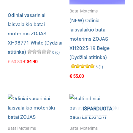
Batai Moterims
Odiniai vasariniai
(NEW) Odiniai
laisvalaikio batai
laisvalaikio batai
moterims ZOJAS
moterims ZOJAS
XH98771 White (Dydžiai
XH2025-19 Beige
atitinka)
0 (0)
(Dydžiai atitinka)
Original
Current
€
60.80
€
34.40
price
price
5 (1)
was:
is:
€
55.00
€ 60.80.
€ 34.40.
IŠPARDUOTA
Batai Moterims
Batai Moterims