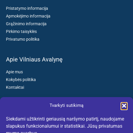
Pristatymo informacija
Apmokėjimo informacija
Grąžinimo informacija
Pirkimo taisyklės
Privatumo politika
Apie Vilniaus Avalynę
Apie mus
Kokybės politika
Kontaktai
Tvarkyti sutikimą
Susisiekite:
Siekdami užtikrinti geriausią naršymo patirtį, naudojame
El. paštas: kokybiskibatai@gmail.com
slapukus funkcionalumui ir statistikai. Jūsų privatumas
Tel. +370 659 77132