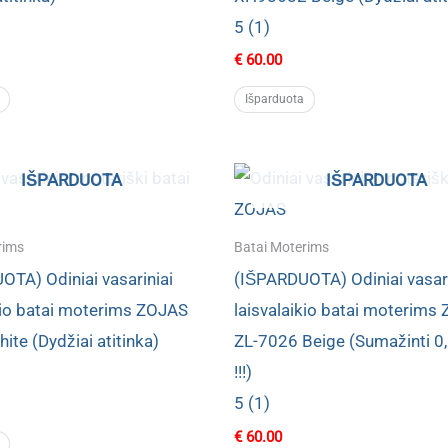
5 (1)
€
60.00
Išparduota
IŠPARDUOTA
IŠPARDUOTA
rims
Batai Moterims
TA) Odiniai vasariniai
(IŠPARDUOTA) Odiniai vasari
kio batai moterims ZOJAS
laisvalaikio batai moterims
te (Dydžiai atitinka)
ZL-7026 Beige (Sumažinti 0
!!!)
5 (1)
€
60.00