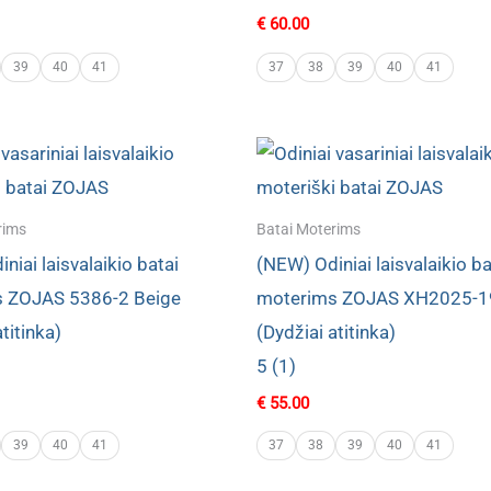
€
60.00
39
40
41
37
38
39
40
41
rims
Batai Moterims
niai laisvalaikio batai
(NEW) Odiniai laisvalaikio ba
 ZOJAS 5386-2 Beige
moterims ZOJAS XH2025-1
titinka)
(Dydžiai atitinka)
5 (1)
€
55.00
39
40
41
37
38
39
40
41