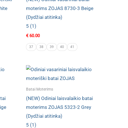
hite
moterims ZOJAS 8730-3 Beige
(Dydžiai atitinka)
5 (1)
€
60.00
37
38
39
40
41
Batai Moterims
tai
(NEW) Odiniai laisvalaikio batai
ige
moterims ZOJAS 5323-2 Grey
(Dydžiai atitinka)
5 (1)