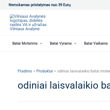
Pereiti
Nemokamas pristatymas nuo 39 Eurų
prie
turinio
Batai Moterims
Batai Vyrams
Batai Vaikams
Pradinis
Produktai
odiniai laisvalaikio batai mot
odiniai laisvalaikio 