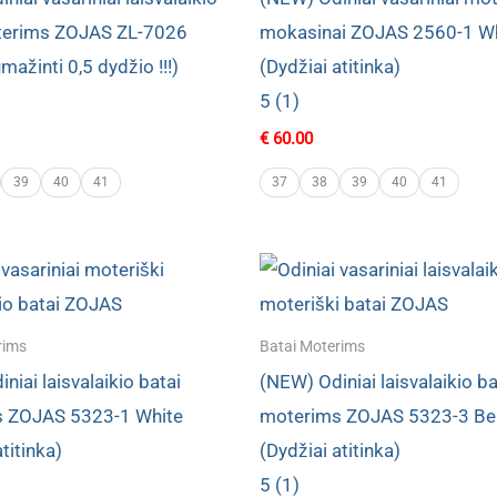
terims ZOJAS ZL-7026
mokasinai ZOJAS 2560-1 W
mažinti 0,5 dydžio !!!)
(Dydžiai atitinka)
5 (1)
€
60.00
39
40
41
37
38
39
40
41
rims
Batai Moterims
niai laisvalaikio batai
(NEW) Odiniai laisvalaikio ba
 ZOJAS 5323-1 White
moterims ZOJAS 5323-3 Be
titinka)
(Dydžiai atitinka)
5 (1)