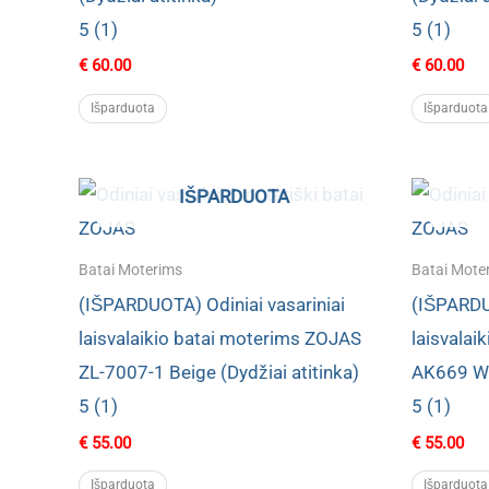
5 (1)
5 (1)
€
60.00
€
60.00
Išparduota
Išparduota
IŠPARDUOTA
Batai Moterims
Batai Mote
(IŠPARDUOTA) Odiniai vasariniai
(IŠPARDUO
laisvalaikio batai moterims ZOJAS
laisvalai
ZL-7007-1 Beige (Dydžiai atitinka)
AK669 Whi
5 (1)
5 (1)
€
55.00
€
55.00
Išparduota
Išparduota