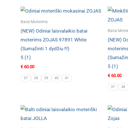
Batai Moterims
(NEW) Odiniai laisvalaikio batai
Batai Mote
moterims ZOJAS 97891 White
(NEW) Odi
(Sumažinti 1 dydžiu !!!)
moterims
5 (1)
(Sumažint
5 (1)
€
60.00
€
60.00
37
38
39
40
41
37
38