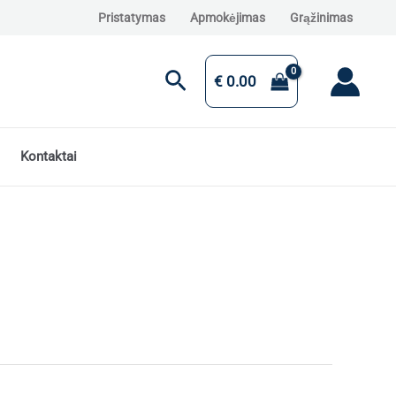
Pristatymas
Apmokėjimas
Grąžinimas
Paieška
€
0.00
Kontaktai