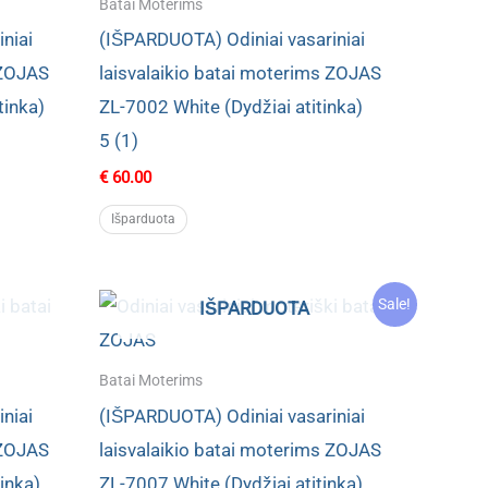
Batai Moterims
niai
(IŠPARDUOTA) Odiniai vasariniai
 ZOJAS
laisvalaikio batai moterims ZOJAS
tinka)
ZL-7002 White (Dydžiai atitinka)
5 (1)
€
60.00
Išparduota
Sale!
IŠPARDUOTA
Batai Moterims
niai
(IŠPARDUOTA) Odiniai vasariniai
 ZOJAS
laisvalaikio batai moterims ZOJAS
inka)
ZL-7007 White (Dydžiai atitinka)