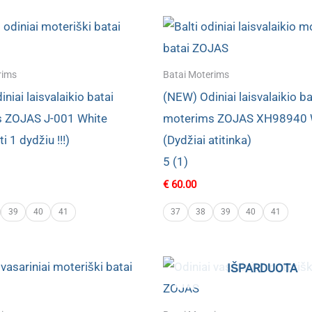
rims
Batai Moterims
niai laisvalaikio batai
(NEW) Odiniai laisvalaikio ba
 ZOJAS J-001 White
moterims ZOJAS XH98940 
i 1 dydžiu !!!)
(Dydžiai atitinka)
5 (1)
€
60.00
39
40
41
37
38
39
40
41
IŠPARDUOTA