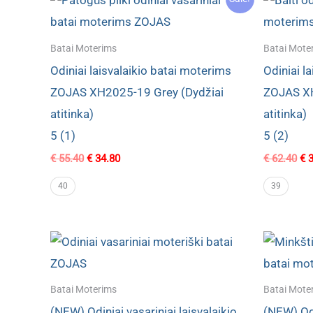
Batai Moterims
Batai Mote
Odiniai laisvalaikio batai moterims
Odiniai l
ZOJAS XH2025-19 Grey (Dydžiai
ZOJAS XH
atitinka)
atitinka)
5 (1)
5 (2)
Original
Current
Ori
€
55.40
€
34.80
€
62.40
€
3
price
price
pri
was:
is:
wa
40
39
€ 55.40.
€ 34.80.
€ 6
Batai Moterims
Batai Mote
(NEW) Odiniai vasariniai laisvalaikio
(NEW) Odi