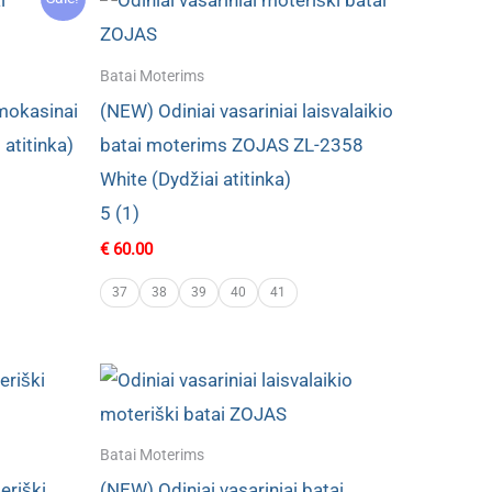
Batai Moterims
 mokasinai
(NEW) Odiniai vasariniai laisvalaikio
atitinka)
batai moterims ZOJAS ZL-2358
White (Dydžiai atitinka)
5 (1)
€
60.00
37
38
39
40
41
Batai Moterims
eriški
(NEW) Odiniai vasariniai batai