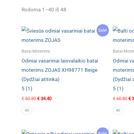
Rūšiuojama
Rodoma 1–40 iš 48
pagal
naujausią
Sale!
Batai Moterims
Batai Mote
Odiniai vasariniai laisvalaikio batai
Odiniai va
moterims ZOJAS XH98771 Beige
moterim
(Dydžiai atitinka)
(Dydžiai a
5 (1)
5 (1)
Original
Current
Ori
€
60.80
€
34.40
€
60.80
€
3
price
price
pri
was:
is:
wa
40
40
€ 60.80.
€ 34.40.
€ 6
Sale!