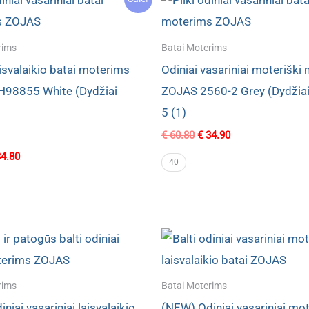
rims
Batai Moterims
aisvalaikio batai moterims
Odiniai vasariniai moteriški
98855 White (Dydžiai
ZOJAS 2560-2 Grey (Dydžiai 
5 (1)
Original
Current
€
60.80
€
34.90
price
price
ginal
Current
4.80
was:
is:
40
ce
price
€ 60.80.
€ 34.90.
s:
is:
2.40.
€ 34.80.
rims
Batai Moterims
niai vasariniai laisvalaikio
(NEW) Odiniai vasariniai mot