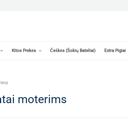
Kitos Prekės
Češkės (šokių Bateliai)
Extra Pigiai
erims
batai moterims