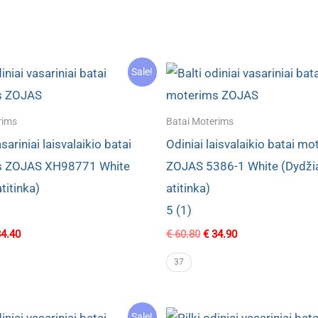
Sale!
rims
Batai Moterims
sariniai laisvalaikio batai
Odiniai laisvalaikio batai m
s ZOJAS XH98771 White
ZOJAS 5386-1 White (Dydži
titinka)
atitinka)
5 (1)
ginal
Current
Original
Current
4.40
€
60.80
€
34.90
ce
price
price
price
s:
is:
was:
is:
37
0.80.
€ 34.40.
€ 60.80.
€ 34.90.
Sale!