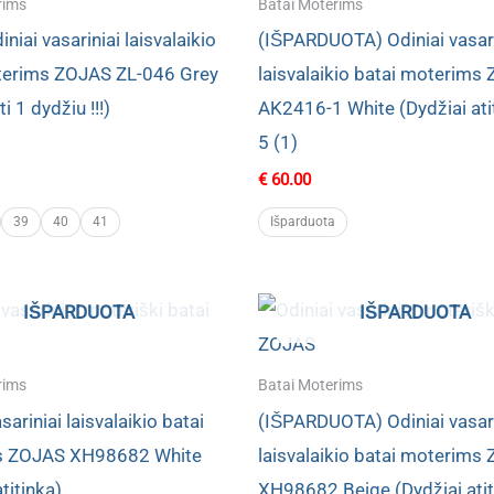
rims
Batai Moterims
niai vasariniai laisvalaikio
(IŠPARDUOTA) Odiniai vasari
terims ZOJAS ZL-046 Grey
laisvalaikio batai moterims
i 1 dydžiu !!!)
AK2416-1 White (Dydžiai ati
5 (1)
€
60.00
39
40
41
Išparduota
IŠPARDUOTA
IŠPARDUOTA
rims
Batai Moterims
sariniai laisvalaikio batai
(IŠPARDUOTA) Odiniai vasari
s ZOJAS XH98682 White
laisvalaikio batai moterims
titinka)
XH98682 Beige (Dydžiai atit