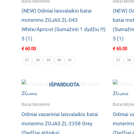
Batai Moterims
Batai Mote
(NEW) Odiniai laisvalaikio batai
(NEW) Odi
moterims ZOJAS ZL-043
batai mo
White/Apricot (Sumažinti 1 dydžiu !!!)
(Sumažint
5 (1)
5 (1)
€
60.00
€
65.00
37
38
39
40
41
37
38
IŠPARDUOTA
Batai Moterims
Batai Mote
Odiniai vasariniai laisvalaikio batai
Odiniai va
moterims ZOJAS ZL-2358 Grey
moterim
(Dydžiai atitinka)
(Dydžiai a