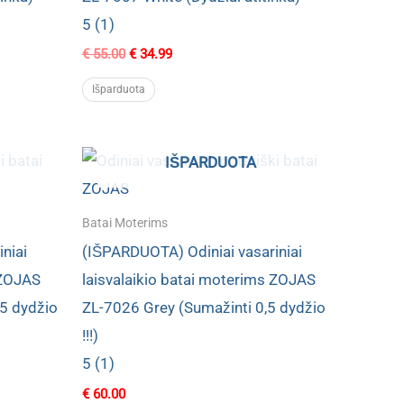
5 (1)
Original
Current
€
55.00
€
34.99
price
price
was:
is:
Išparduota
€ 55.00.
€ 34.99.
IŠPARDUOTA
Batai Moterims
niai
(IŠPARDUOTA) Odiniai vasariniai
 ZOJAS
laisvalaikio batai moterims ZOJAS
,5 dydžio
ZL-7026 Grey (Sumažinti 0,5 dydžio
!!!)
5 (1)
€
60.00