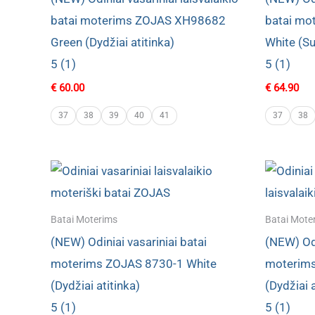
batai moterims ZOJAS XH98682
batai mo
Green (Dydžiai atitinka)
White (Su
5 (1)
5 (1)
€
60.00
€
64.90
37
38
39
40
41
37
38
Batai Moterims
Batai Mote
(NEW) Odiniai vasariniai batai
(NEW) Odi
moterims ZOJAS 8730-1 White
moterims
(Dydžiai atitinka)
(Dydžiai a
5 (1)
5 (1)