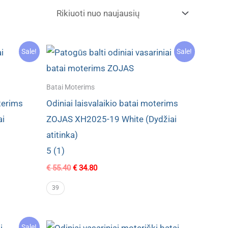
Sale!
Sale!
Batai Moterims
oterims
Odiniai laisvalaikio batai moterims
ai
ZOJAS XH2025-19 White (Dydžiai
atitinka)
5 (1)
Original
Current
€
55.40
€
34.80
price
price
was:
is:
39
€ 55.40.
€ 34.80.
Sale!