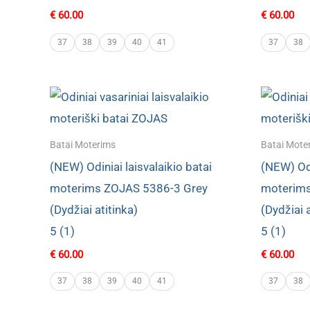
€
60.00
€
60.00
37
38
39
40
41
37
38
Batai Moterims
Batai Mote
(NEW) Odiniai laisvalaikio batai
(NEW) Odi
moterims ZOJAS 5386-3 Grey
moterims
(Dydžiai atitinka)
(Dydžiai a
5 (1)
5 (1)
€
60.00
€
60.00
37
38
39
40
41
37
38