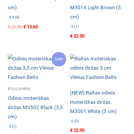
cm)
M3014 Light Brown (3
cm)
4.8 (4)
Original
Current
€
21.90
€
13.60
5 (1)
price
price
€
22.90
was:
is:
€ 21.90.
€ 13.60.
Sale!
Kitos prekės
(NEW) Baltas odinis
Odinis moteriškas
moteriškas diržas
diržas M3502 Black (3,5
M3001 White (3 cm)
cm)
0 (0)
5 (1)
€
22.90