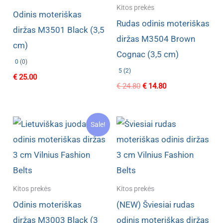
Kitos prekės
Odinis moteriškas
Rudas odinis moteriškas
diržas M3501 Black (3,5
diržas M3504 Brown
cm)
Cognac (3,5 cm)
0 (0)
5 (2)
€
25.00
Original
Current
€
24.80
€
14.80
price
price
was:
is:
€ 24.80.
€ 14.80.
Sale!
Kitos prekės
Kitos prekės
Odinis moteriškas
(NEW) Šviesiai rudas
diržas M3003 Black (3
odinis moteriškas diržas