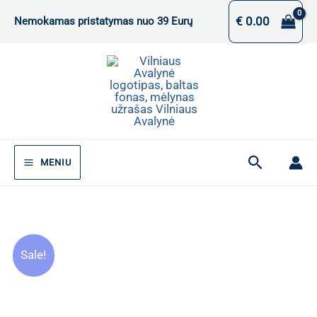
Pereiti
€
0.00
Nemokamas pristatymas nuo 39 Eurų
prie
turinio
Paieška
MENIU
Sale!