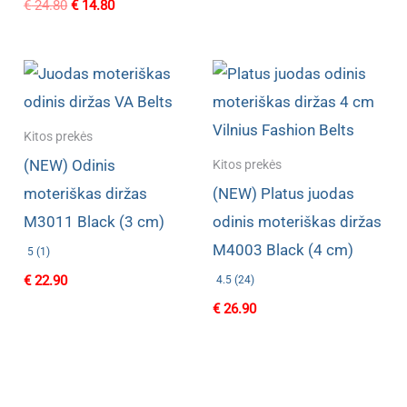
Original
Current
€
24.80
€
14.80
price
price
was:
is:
€ 24.80.
€ 14.80.
Kitos prekės
(NEW) Odinis
Kitos prekės
moteriškas diržas
(NEW) Platus juodas
M3011 Black (3 cm)
odinis moteriškas diržas
M4003 Black (4 cm)
5 (1)
€
22.90
4.5 (24)
€
26.90