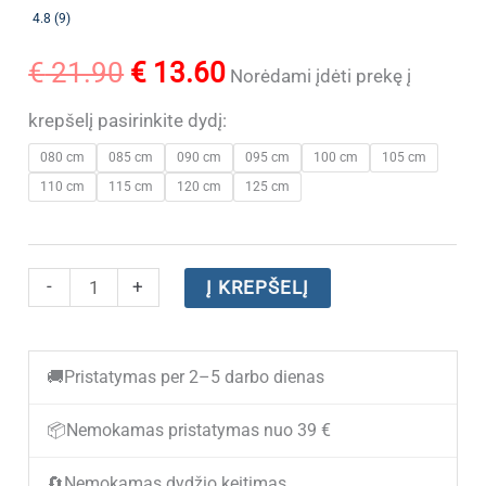
4.8 (9)
Original
Current
€
21.90
€
13.60
Norėdami įdėti prekę į
price
price
krepšelį pasirinkite dydį:
080 cm
085 cm
090 cm
095 cm
100 cm
105 cm
was:
is:
110 cm
115 cm
120 cm
125 cm
€ 21.90.
€ 13.60.
produkto
-
+
Į KREPŠELĮ
kiekis:
Odinis
🚚
Pristatymas per 2–5 darbo dienas
moteriškas
diržas
📦
Nemokamas pristatymas nuo 39 €
M3018
🔄
Nemokamas dydžio keitimas
Black