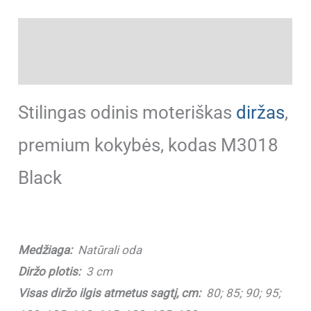
Aprašymas
Papildoma informacija
Stilingas odinis moteriškas
diržas
,
premium kokybės, kodas M3018
Black
Medžiaga:
Natūrali oda
Diržo plotis:
3 cm
Visas diržo ilgis atmetus sagtį, cm:
80; 85; 90; 95;