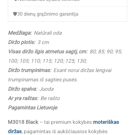
(3
🛡️
30 dienų grąžinimo garantija
cm)
Medžiaga:
Natūrali oda
Diržo plotis:
3 cm
Visas diržo ilgis atmetus sagtį, cm:
80; 85; 90; 95;
100; 105; 110; 115; 120; 125; 130;
Diržo trumpinimas:
Esant norui diržas lengvai
trumpinamas iš sagties pusės.
Diržo spalva:
Juoda
Ar yra raštas:
Be rašto
Pagamintas Lietuvoje
.
M3018 Black
– tai premium kokybės
moteriškas
diržas
, pagamintas iš aukščiausios kokybės