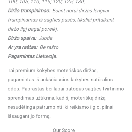
100; 105; 110; 115; 120; 125; 130;
Diržo trumpinimas:
Esant norui diržas lengvai
trumpinamas iš sagties pusės, tiksliai pritaikant
diržo ilgį pagal poreikį.
Diržo spalva:
Juoda
Ar yra raštas:
Be rašto
Pagamintas Lietuvoje
.
Tai premium kokybės moteriškas diržas,
pagamintas iš aukščiausios kokybės natūralios
odos. Paprastas bei labai patogus sagties tvirtinimo
sprendimas užtikrina, kad šį moterišką diržą
nesudėtinga patrumpinti iki reikiamo ilgio, pilnai
išsaugant jo formą.
Our Score