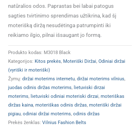
natūralios odos. Paprastas bei labai patogus
sagties tvirtinimo sprendimas užtikrina, kad šį
moterišką diržą nesudėtinga patrumpinti iki
reikiamo ilgio, pilnai išsaugant jo formą.
Produkto kodas:
M3018 Black
Kategorijos:
Kitos prekės
,
Moteriški Diržai
,
Odiniai diržai
(vyriški ir moteriški)
Žymų:
diržai moterims internetu
,
diržai moterims vilnius
,
juodas odinis diržas moterims
,
lietuviski dirzai
moterims
,
lietuviski odiniai moteriski dirzai
,
moteriškas
diržas kaina
,
moteriškas odinis diržas
,
moteriški diržai
pigiau
,
odiniai diržai moterims
,
odinis diržas
Prekės ženklas:
Vilnius Fashion Belts