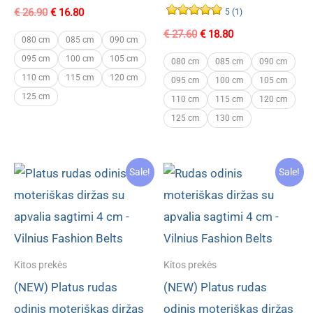
Original
Current
€
26.90
€
16.80
5 (1)
price
price
Original
Current
€
27.60
€
18.80
was:
is:
080 cm
085 cm
090 cm
price
price
€ 26.90.
€ 16.80.
095 cm
100 cm
105 cm
was:
is:
080 cm
085 cm
090 cm
€ 27.60.
€ 18.80.
110 cm
115 cm
120 cm
095 cm
100 cm
105 cm
125 cm
110 cm
115 cm
120 cm
125 cm
130 cm
Sale!
Sale!
Kitos prekės
Kitos prekės
(NEW) Platus rudas
(NEW) Platus rudas
odinis moteriškas diržas
odinis moteriškas diržas