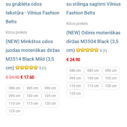
Kitos prekės
(NEW) Odinis moteriškas
Kitos prekės
(NEW) Minkštos odos
diržas M3504 Black (3,5
juodas moteriškas diržas
cm)
5 (1)
M3514 Black Mild (3,5
€
24.90
cm)
5 (1)
080 cm
085 cm
090 cm
Original
Current
€
24.90
€
17.60
095 cm
100 cm
105 cm
price
price
110 cm
115 cm
120 cm
was:
is:
080 cm
085 cm
090 cm
€ 24.90.
€ 17.60.
125 cm
095 cm
100 cm
105 cm
110 cm
115 cm
120 cm
125 cm