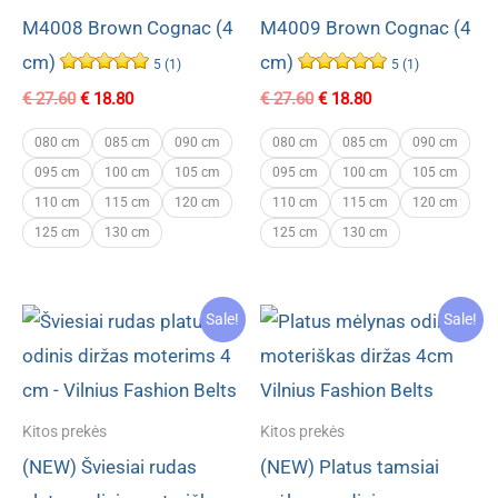
M4008 Brown Cognac (4
M4009 Brown Cognac (4
cm)
cm)
5 (1)
5 (1)
Original
Current
Original
Current
€
27.60
€
18.80
€
27.60
€
18.80
price
price
price
price
was:
is:
was:
is:
080 cm
085 cm
090 cm
080 cm
085 cm
090 cm
€ 27.60.
€ 18.80.
€ 27.60.
€ 18.80.
095 cm
100 cm
105 cm
095 cm
100 cm
105 cm
110 cm
115 cm
120 cm
110 cm
115 cm
120 cm
125 cm
130 cm
125 cm
130 cm
Sale!
Sale!
Kitos prekės
Kitos prekės
(NEW) Šviesiai rudas
(NEW) Platus tamsiai