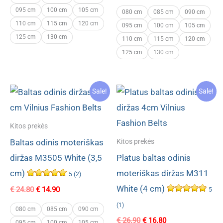
price
price
€ 24.80.
€ 15.60.
095 cm
100 cm
105 cm
was:
is:
080 cm
085 cm
090 cm
€ 22.90.
€ 13.90.
110 cm
115 cm
120 cm
095 cm
100 cm
105 cm
125 cm
130 cm
110 cm
115 cm
120 cm
125 cm
130 cm
Sale!
Sale!
Kitos prekės
Baltas odinis moteriškas
Kitos prekės
diržas M3505 White (3,5
Platus baltas odinis
cm)
moteriškas diržas M311
5 (2)
White (4 cm)
Original
Current
€
24.80
€
14.90
5
price
price
(1)
was:
is:
080 cm
085 cm
090 cm
€ 24.80.
€ 14.90.
Original
Current
€
26.90
€
16.80
095 cm
100 cm
105 cm