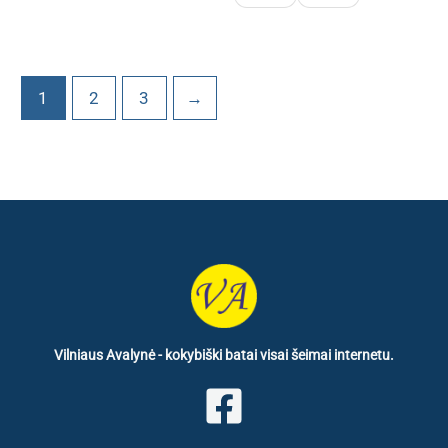
1
2
3
→
Vilniaus Avalynė - kokybiški batai visai šeimai internetu.