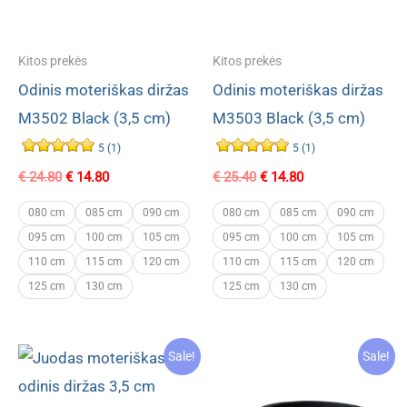
Kitos prekės
Kitos prekės
Odinis moteriškas diržas
Odinis moteriškas diržas
M3502 Black (3,5 cm)
M3503 Black (3,5 cm)
5 (1)
5 (1)
Original
Current
Original
Current
€
24.80
€
14.80
€
25.40
€
14.80
price
price
price
price
was:
is:
was:
is:
080 cm
085 cm
090 cm
080 cm
085 cm
090 cm
€ 24.80.
€ 14.80.
€ 25.40.
€ 14.80.
095 cm
100 cm
105 cm
095 cm
100 cm
105 cm
110 cm
115 cm
120 cm
110 cm
115 cm
120 cm
125 cm
130 cm
125 cm
130 cm
Sale!
Sale!