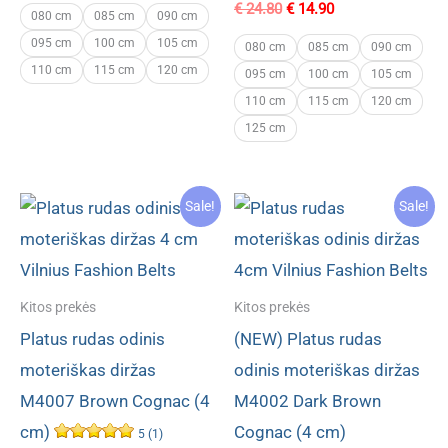
Original
Current
€
24.80
€
14.90
was:
is:
080 cm
085 cm
090 cm
price
price
€ 27.60.
€ 18.80.
095 cm
100 cm
105 cm
was:
is:
080 cm
085 cm
090 cm
€ 24.80.
€ 14.90.
110 cm
115 cm
120 cm
095 cm
100 cm
105 cm
110 cm
115 cm
120 cm
125 cm
Sale!
Sale!
Kitos prekės
Kitos prekės
Platus rudas odinis
(NEW) Platus rudas
moteriškas diržas
odinis moteriškas diržas
M4007 Brown Cognac (4
M4002 Dark Brown
cm)
Cognac (4 cm)
5 (1)