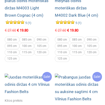
platus odinis moteriškas
mėlynas odinis
diržas M4003 Light
moteriškas diržas
Brown Cognac (4 cm)
M4002 Dark Blue (4 cm)
5 (1)
5 (1)
Original
Current
Original
Current
€
27.60
€
19.80
€
27.60
€
19.80
price
price
price
price
was:
is:
was:
is:
080 cm
085 cm
090 cm
080 cm
085 cm
090 cm
€ 27.60.
€ 19.80.
€ 27.60.
€ 19.80.
095 cm
100 cm
105 cm
095 cm
100 cm
105 cm
110 cm
115 cm
120 cm
110 cm
115 cm
120 cm
125 cm
125 cm
Sale!
Sale!
Kitos prekės