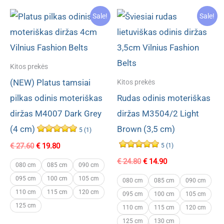
Sale!
Sale!
Kitos prekės
(NEW) Platus tamsiai
Kitos prekės
pilkas odinis moteriškas
Rudas odinis moteriškas
diržas M4007 Dark Grey
diržas M3504/2 Light
(4 cm)
Brown (3,5 cm)
5 (1)
Original
Current
€
27.60
€
19.80
5 (1)
price
price
Original
Current
€
24.80
€
14.90
was:
is:
080 cm
085 cm
090 cm
price
price
€ 27.60.
€ 19.80.
095 cm
100 cm
105 cm
was:
is:
080 cm
085 cm
090 cm
€ 24.80.
€ 14.90.
110 cm
115 cm
120 cm
095 cm
100 cm
105 cm
125 cm
110 cm
115 cm
120 cm
125 cm
130 cm