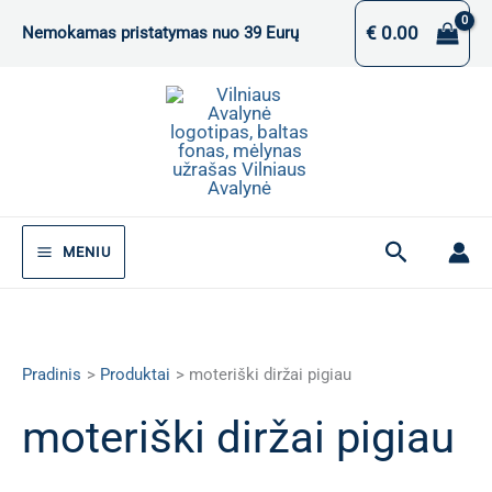
Pereiti
€
0.00
Nemokamas pristatymas nuo 39 Eurų
prie
turinio
Paieška
MENIU
Pradinis
Produktai
moteriški diržai pigiau
moteriški diržai pigiau