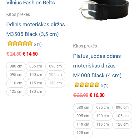
Kitos prekės
Odinis moteriškas diržas
M3505 Black (3,5 cm)
5 (1)
Kitos prekės
Original
Current
€
24.80
€
14.60
Platus juodas odinis
price
price
moteriškas diržas
was:
is:
080 cm
085 cm
090 cm
€ 24.80.
€ 14.60.
M4008 Black (4 cm)
095 cm
100 cm
105 cm
110 cm
115 cm
120 cm
5 (1)
125 cm
130 cm
Original
Current
€
26.90
€
16.80
price
price
was:
is:
080 cm
085 cm
090 cm
€ 26.90.
€ 16.80.
095 cm
100 cm
105 cm
110 cm
115 cm
120 cm
125 cm