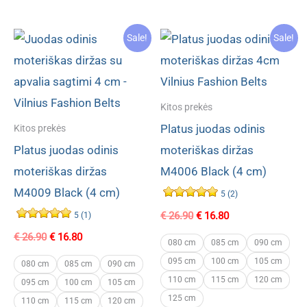
Sale!
Sale!
Kitos prekės
Platus juodas odinis
Kitos prekės
Platus juodas odinis
moteriškas diržas
moteriškas diržas
M4006 Black (4 cm)
M4009 Black (4 cm)
5 (2)
Original
Current
€
26.90
€
16.80
5 (1)
price
price
Original
Current
€
26.90
€
16.80
was:
is:
080 cm
085 cm
090 cm
price
price
€ 26.90.
€ 16.80.
095 cm
100 cm
105 cm
was:
is:
080 cm
085 cm
090 cm
€ 26.90.
€ 16.80.
110 cm
115 cm
120 cm
095 cm
100 cm
105 cm
125 cm
110 cm
115 cm
120 cm