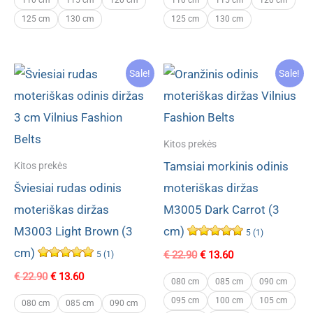
125 cm
130 cm
125 cm
130 cm
Sale!
Sale!
Kitos prekės
Tamsiai morkinis odinis
Kitos prekės
Šviesiai rudas odinis
moteriškas diržas
moteriškas diržas
M3005 Dark Carrot (3
M3003 Light Brown (3
cm)
5 (1)
cm)
Original
Current
€
22.90
€
13.60
5 (1)
price
price
Original
Current
€
22.90
€
13.60
was:
is:
080 cm
085 cm
090 cm
price
price
€ 22.90.
€ 13.60.
095 cm
100 cm
105 cm
was:
is:
080 cm
085 cm
090 cm