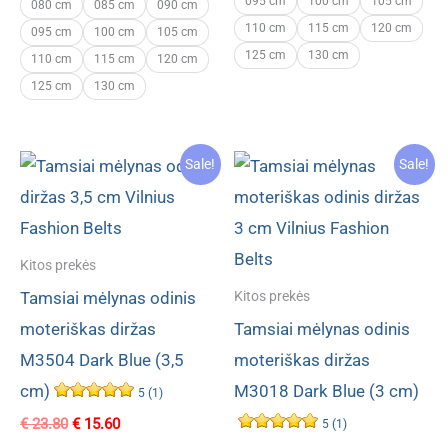
095 cm
100 cm
105 cm
was:
is:
080 cm
085 cm
090 cm
€ 22.90.
€ 13.60.
110 cm
115 cm
120 cm
095 cm
100 cm
105 cm
125 cm
130 cm
110 cm
115 cm
120 cm
125 cm
130 cm
Sale!
Sale!
Kitos prekės
Tamsiai mėlynas odinis
Kitos prekės
moteriškas diržas
Tamsiai mėlynas odinis
M3504 Dark Blue (3,5
moteriškas diržas
cm)
M3018 Dark Blue (3 cm)
5 (1)
Original
Current
€
23.80
€
15.60
5 (1)
price
price