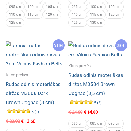
€ 22.90.
€ 13.60.
€ 22.90.
€ 13.80.
095 cm
100 cm
105 cm
095 cm
100 cm
105 cm
110 cm
115 cm
120 cm
110 cm
115 cm
120 cm
125 cm
125 cm
130 cm
Sale!
Sale!
Kitos prekės
Rudas odinis moteriškas
Kitos prekės
Rudas odinis moteriškas
diržas M3504 Brown
diržas M3006 Dark
Cognac (3,5 cm)
Brown Cognac (3 cm)
5 (2)
Original
Current
€
24.80
€
14.80
5 (1)
price
price
Original
Current
€
22.90
€
13.60
was:
is:
080 cm
085 cm
090 cm
price
price
€ 24.80.
€ 14.80.