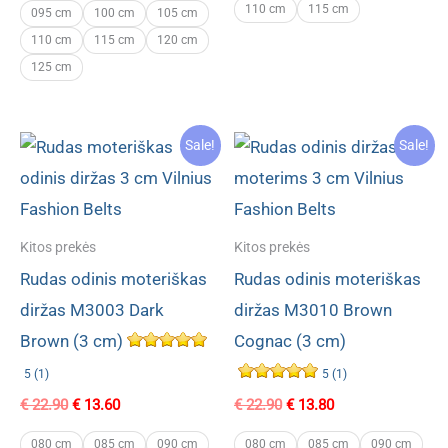
€ 22.90.
€ 13.60.
110 cm
115 cm
095 cm
100 cm
105 cm
110 cm
115 cm
120 cm
125 cm
Sale!
Sale!
Kitos prekės
Kitos prekės
Rudas odinis moteriškas
Rudas odinis moteriškas
diržas M3003 Dark
diržas M3010 Brown
Brown (3 cm)
Cognac (3 cm)
5 (1)
5 (1)
Original
Current
Original
Current
€
22.90
€
13.60
€
22.90
€
13.80
price
price
price
price
was:
is:
was:
is:
080 cm
085 cm
090 cm
080 cm
085 cm
090 cm