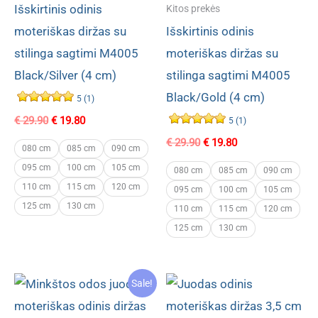
Išskirtinis odinis
Kitos prekės
moteriškas diržas su
Išskirtinis odinis
stilinga sagtimi M4005
moteriškas diržas su
Black/Silver (4 cm)
stilinga sagtimi M4005
Black/Gold (4 cm)
5 (1)
Original
Current
€
29.90
€
19.80
5 (1)
price
price
Original
Current
€
29.90
€
19.80
was:
is:
080 cm
085 cm
090 cm
price
price
€ 29.90.
€ 19.80.
095 cm
100 cm
105 cm
was:
is:
080 cm
085 cm
090 cm
€ 29.90.
€ 19.80.
110 cm
115 cm
120 cm
095 cm
100 cm
105 cm
125 cm
130 cm
110 cm
115 cm
120 cm
125 cm
130 cm
Sale!