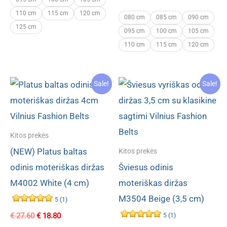
price
price
110 cm
115 cm
120 cm
was:
is:
080 cm
085 cm
090 cm
€ 26.90.
€ 16.80.
125 cm
095 cm
100 cm
105 cm
110 cm
115 cm
120 cm
Sale!
Sale!
Kitos prekės
(NEW) Platus baltas
Kitos prekės
odinis moteriškas diržas
Šviesus odinis
M4002 White (4 cm)
moteriškas diržas
M3504 Beige (3,5 cm)
5 (1)
Original
Current
€
27.60
€
18.80
5 (1)
price
price