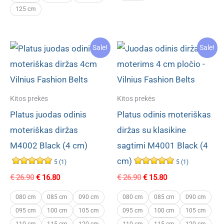
125 cm
Sale!
Sale!
Kitos prekės
Kitos prekės
Platus juodas odinis
Platus odinis moteriškas
moteriškas diržas
diržas su klasikine
M4002 Black (4 cm)
sagtimi M4001 Black (4
cm)
5 (1)
5 (1)
Original
Current
Original
Current
€
26.90
€
16.80
€
26.90
€
15.80
price
price
price
price
was:
is:
was:
is:
080 cm
085 cm
090 cm
080 cm
085 cm
090 cm
€ 26.90.
€ 16.80.
€ 26.90.
€ 15.80.
095 cm
100 cm
105 cm
095 cm
100 cm
105 cm
110 cm
115 cm
120 cm
110 cm
115 cm
120 cm