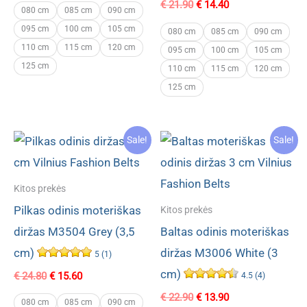
Original
Current
€
21.90
€
14.40
was:
is:
080 cm
085 cm
090 cm
price
price
€ 23.80.
€ 15.60.
095 cm
100 cm
105 cm
was:
is:
080 cm
085 cm
090 cm
€ 21.90.
€ 14.40.
110 cm
115 cm
120 cm
095 cm
100 cm
105 cm
125 cm
110 cm
115 cm
120 cm
125 cm
Sale!
Sale!
Kitos prekės
Pilkas odinis moteriškas
Kitos prekės
diržas M3504 Grey (3,5
Baltas odinis moteriškas
cm)
diržas M3006 White (3
5 (1)
cm)
Original
Current
€
24.80
€
15.60
4.5 (4)
price
price
Original
Current
€
22.90
€
13.90
was:
is:
080 cm
085 cm
090 cm