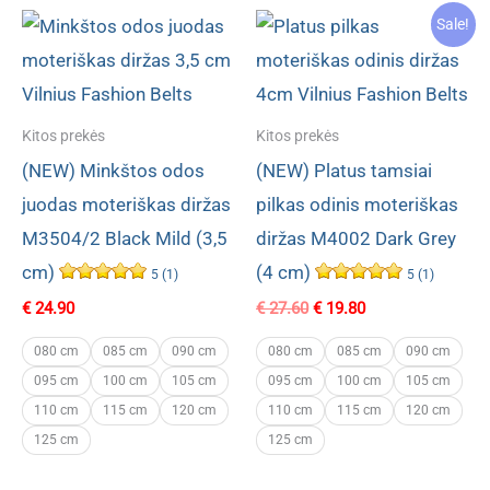
Sale!
Kitos prekės
Kitos prekės
(NEW) Minkštos odos
(NEW) Platus tamsiai
juodas moteriškas diržas
pilkas odinis moteriškas
M3504/2 Black Mild (3,5
diržas M4002 Dark Grey
cm)
(4 cm)
5 (1)
5 (1)
Original
Current
€
24.90
€
27.60
€
19.80
price
price
was:
is:
080 cm
085 cm
090 cm
080 cm
085 cm
090 cm
€ 27.60.
€ 19.80.
095 cm
100 cm
105 cm
095 cm
100 cm
105 cm
110 cm
115 cm
120 cm
110 cm
115 cm
120 cm
125 cm
125 cm