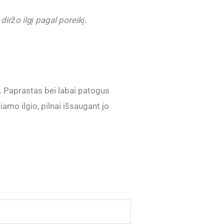
iržo ilgį pagal poreikį.
 Paprastas bei labai patogus
amo ilgio, pilnai išsaugant jo