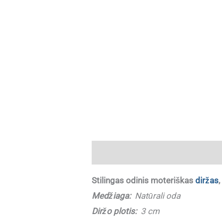
Aprašymas
Papildoma informaci
Stilingas odinis moteriškas
diržas
Medžiaga:
Natūrali oda
Diržo plotis:
3 cm