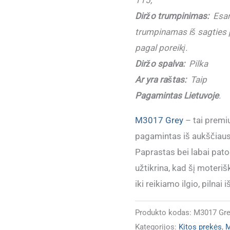
(3
Diržo trumpinimas:
Esant
cm)
trumpinamas iš sagties pu
pagal poreikį.
Diržo spalva:
Pilka
Ar yra raštas:
Taip
Pagamintas Lietuvoje
.
M3017 Grey
– tai premi
pagamintas iš aukščiaus
Paprastas bei labai pat
užtikrina, kad šį moteri
iki reikiamo ilgio, pilnai
Produkto kodas:
M3017 Gr
Kategorijos:
Kitos prekės
,
M