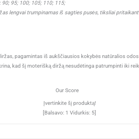
 90; 95; 100; 105; 110; 115;
as lengvai trumpinamas iš sagties pusės, tiksliai pritaikant d
ržas, pagamintas iš aukščiausios kokybės natūralios odos.
rina, kad šį moterišką diržą nesudėtinga patrumpinti iki reiki
Our Score
Įvertinkite šį produktą!
[Balsavo:
1
Vidurkis:
5
]