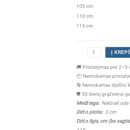
105 cm
110 cm
115 cm
produkto
Į KREP
kiekis:
🚚
Pristatymas per 2–5 
Odinis
📦
Nemokamas pristaty
moteriškas
🔄
Nemokamas dydžio k
diržas
🛡️
30 dienų grąžinimo ga
su
Medžiaga:
Natūrali oda
raštu
Diržo plotis:
3 cm
M3017
Diržo ilgis, cm (be sagtie
Grey
115;