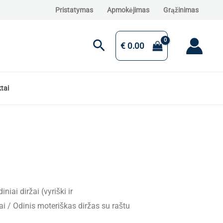
Pristatymas
Apmokėjimas
Grąžinimas
Paieška
€
0.00
tai
iniai diržai (vyriški ir
ai
/ Odinis moteriškas diržas su raštu