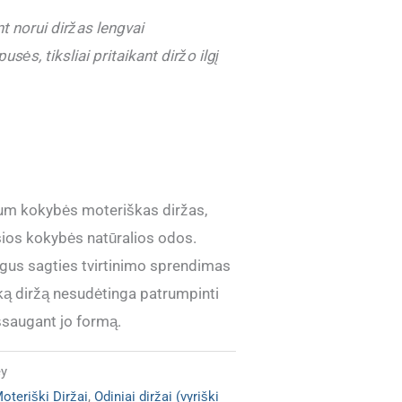
 norui diržas lengvai
sės, tiksliai pritaikant diržo ilgį
um kokybės moteriškas diržas,
ios kokybės natūralios odos.
ogus sagties tvirtinimo sprendimas
šką diržą nesudėtinga patrumpinti
 išsaugant jo formą.
ey
oteriški Diržai
,
Odiniai diržai (vyriški