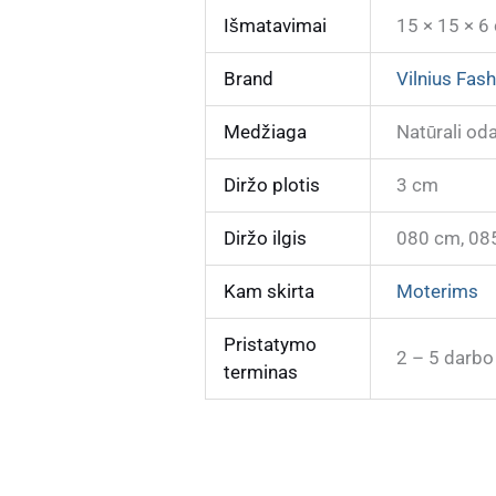
Išmatavimai
15 × 15 × 6
Brand
Vilnius Fash
Medžiaga
Natūrali od
Diržo plotis
3 cm
Diržo ilgis
080 cm, 08
Kam skirta
Moterims
Pristatymo
2 – 5 darbo
terminas