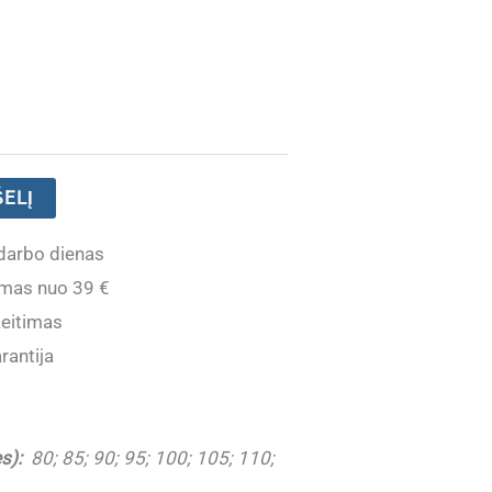
ŠELĮ
darbo dienas
mas nuo 39 €
eitimas
rantija
s):
80; 85; 90; 95; 100; 105; 110;