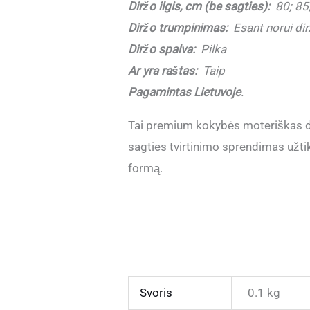
Diržo ilgis, cm (be sagties):
80; 85;
Diržo trumpinimas:
Esant norui dirž
Diržo spalva:
Pilka
Ar yra raštas:
Taip
Pagamintas Lietuvoje
.
Tai premium kokybės moteriškas di
sagties tvirtinimo sprendimas užtik
formą.
Svoris
0.1 kg