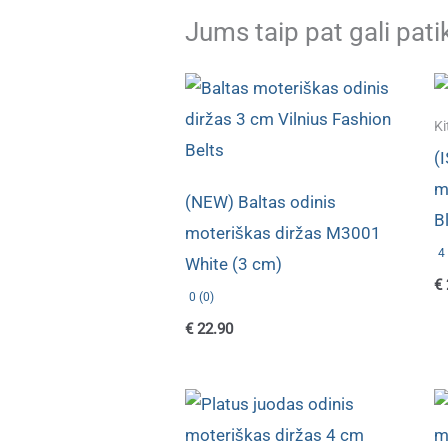
Jums taip pat gali pati
Ki
(
m
(NEW) Baltas odinis
B
moteriškas diržas M3001
4 
White (3 cm)
€
0 (0)
€
22.90