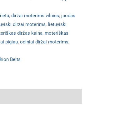
rnetu
,
diržai moterims vilnius
,
juodas
tuviski dirzai moterims
,
lietuviski
eriškas diržas kaina
,
moteriškas
ai pigiau
,
odiniai diržai moterims
,
hion Belts