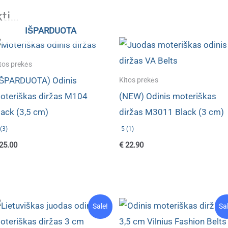
kti…
IŠPARDUOTA
tos prekės
IŠPARDUOTA) Odinis
Kitos prekės
oteriškas diržas M104
(NEW) Odinis moteriškas
lack (3,5 cm)
diržas M3011 Black (3 cm)
(3)
5 (1)
25.00
€
22.90
Sale!
Sa