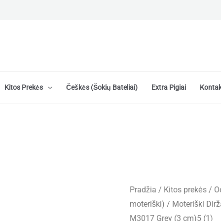
Kitos Prekės
Češkės (šokių Bateliai)
Extra Pigiai
Kontak
Pradžia
/
Kitos prekės
/
Od
moteriški)
/
Moteriški Dirž
M3017 Grey (3 cm)5 (1)