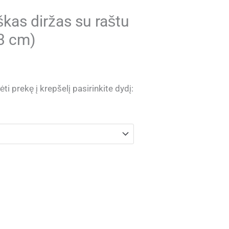
škas diržas su raštu
3 cm)
ti prekę į krepšelį pasirinkite dydį: