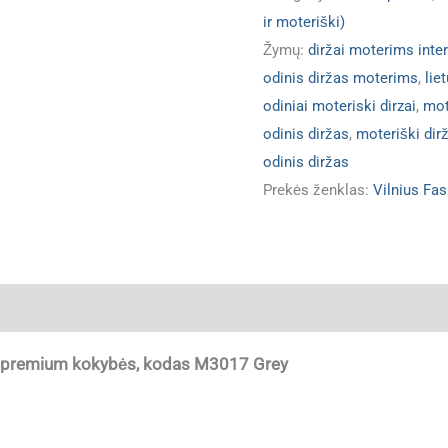
ir moteriški)
Žymų:
diržai moterims inte
odinis diržas moterims
,
lie
odiniai moteriski dirzai
,
mot
odinis diržas
,
moteriški dirž
odinis diržas
Prekės ženklas:
Vilnius Fas
ja
, premium kokybės, kodas M3017 Grey