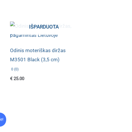
IŠPARDUOTA
Odinis moteriškas diržas
M3501 Black (3,5 cm)
0 (0)
€
25.00
le!