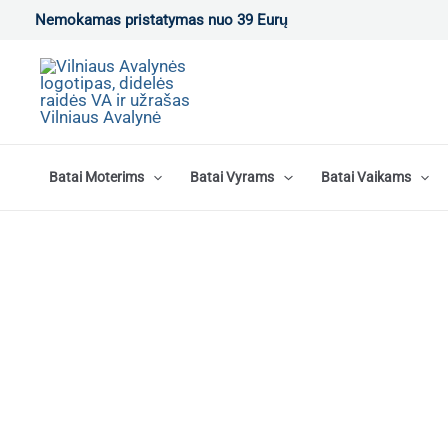
Pereiti
Nemokamas pristatymas nuo 39 Eurų
prie
turinio
Batai Moterims
Batai Vyrams
Batai Vaikams