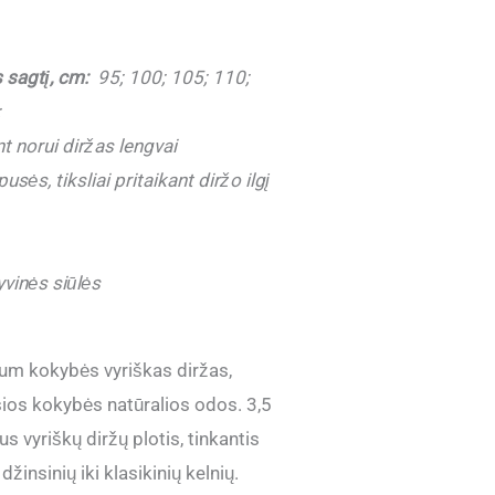
s sagtį, cm:
95; 100; 105; 110;
;
 norui diržas lengvai
sės, tiksliai pritaikant diržo ilgį
vinės siūlės
um kokybės vyriškas diržas,
ios kokybės natūralios odos. 3,5
us vyriškų diržų plotis, tinkantis
 džinsinių iki klasikinių kelnių.