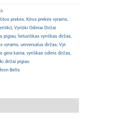
ck
Kitos prekės
,
Kitos prekės vyrams
,
eriški)
,
Vyriški Odiniai Diržai
s pigiau
,
lietuviškas vyriškas diržas
,
as vyrams
,
universalus diržas
,
Vyr.
as gera kaina
,
vyriškas odinis diržas
,
ki diržai pigiau
hion Belts