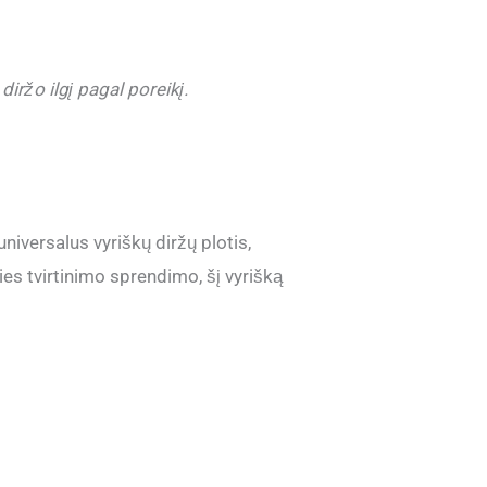
iržo ilgį pagal poreikį.
iversalus vyriškų diržų plotis,
ties tvirtinimo sprendimo, šį vyrišką