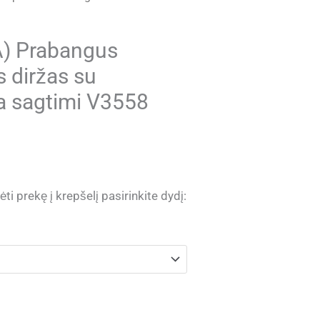
) Prabangus
s diržas su
 sagtimi V3558
ti prekę į krepšelį pasirinkite dydį: