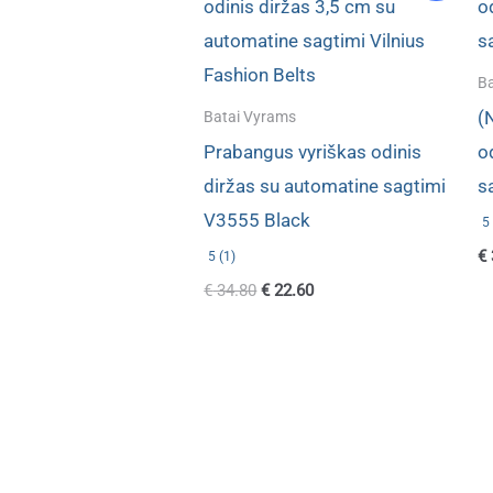
Ba
(
Batai Vyrams
Prabangus vyriškas odinis
o
diržas su automatine sagtimi
s
V3555 Black
5 
€
5 (1)
Original
Current
€
34.80
€
22.60
price
price
was:
is:
€ 34.80.
€ 22.60.