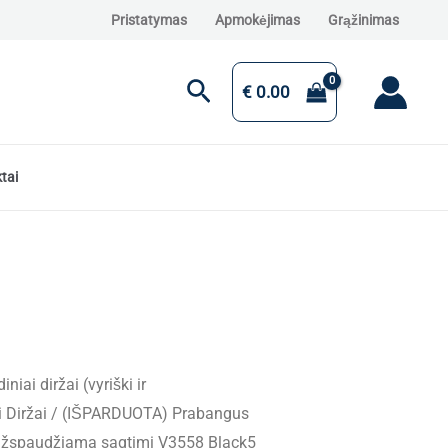
Pristatymas
Apmokėjimas
Grąžinimas
Paieška
€
0.00
tai
iniai diržai (vyriški ir
i Diržai
/ (IŠPARDUOTA) Prabangus
u užspaudžiama sagtimi V3558 Black5