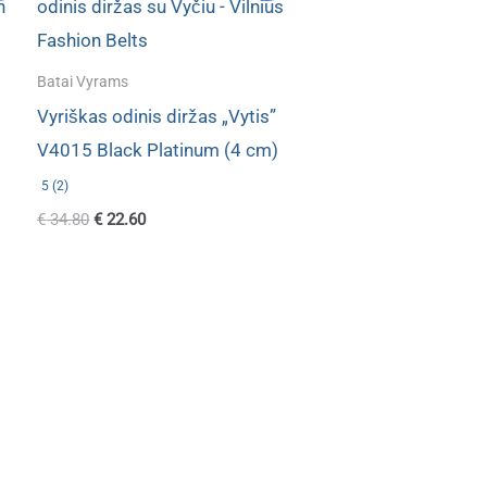
Batai Vyrams
Vyriškas odinis diržas „Vytis”
V4015 Black Platinum (4 cm)
5 (2)
Original
Current
€
34.80
€
22.60
price
price
was:
is:
€ 34.80.
€ 22.60.