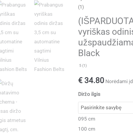
(1)
(IŠPARDUOTA
vyriškas odini
užspaudžiama
Black
5 (1)
€
34.80
Norėdami įdė
Diržo ilgis
095 cm
100 cm