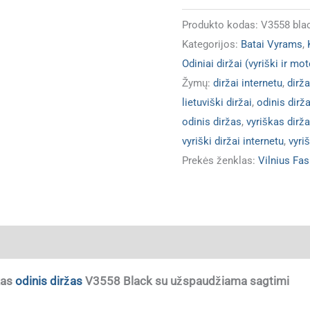
Produkto kodas:
V3558 bla
Kategorijos:
Batai Vyrams
,
Odiniai diržai (vyriški ir mot
Žymų:
diržai internetu
,
dirža
lietuviški diržai
,
odinis dirž
odinis diržas
,
vyriškas dirž
vyriški diržai internetu
,
vyriš
Prekės ženklas:
Vilnius Fas
ja
kas
odinis diržas
V3558 Black su užspaudžiama sagtimi