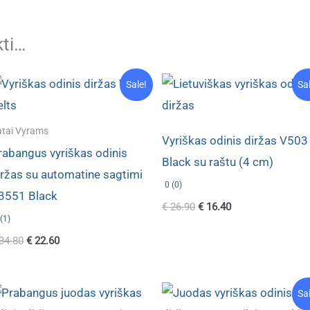
kti…
Sale!
Sa
tai Vyrams
Vyriškas odinis diržas V503
rabangus vyriškas odinis
Black su raštu (4 cm)
iržas su automatine sagtimi
0 (0)
3551 Black
Original
Current
€
26.90
€
16.40
price
price
(1)
was:
is:
Original
Current
34.80
€
22.60
€ 26.90.
€ 16.40.
price
price
was:
is:
€ 34.80.
€ 22.60.
Sa