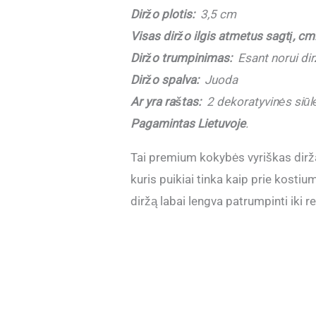
Diržo plotis:
3,5 cm
Visas diržo ilgis atmetus sagtį, cm
Diržo trumpinimas:
Esant norui dirž
Diržo spalva:
Juoda
Ar yra raštas:
2 dekoratyvinės siūl
Pagamintas Lietuvoje
.
Tai premium kokybės vyriškas dirža
kuris puikiai tinka kaip prie kostiu
diržą labai lengva patrumpinti iki r