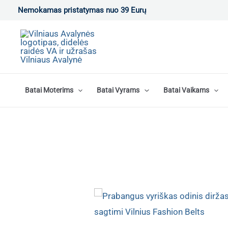
Pereiti
Nemokamas pristatymas nuo 39 Eurų
prie
turinio
Batai Moterims
Batai Vyrams
Batai Vaikams