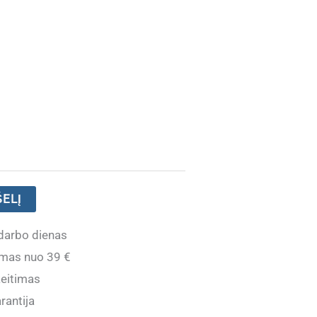
ŠELĮ
darbo dienas
mas nuo 39 €
eitimas
rantija