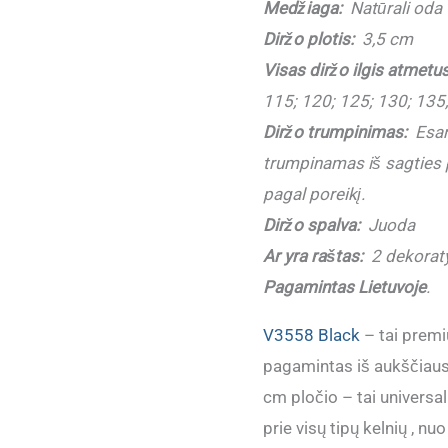
Medžiaga:
Natūrali oda
diržas
Diržo plotis:
3,5 cm
su
Visas diržo ilgis atmetu
užspaudžiama
115; 120; 125; 130; 135
sagtimi
Diržo trumpinimas:
Esant
V3558
trumpinamas iš sagties pu
Black
pagal poreikį.
Diržo spalva:
Juoda
Ar yra raštas:
2 dekoraty
Pagamintas Lietuvoje
.
V3558 Black
– tai premi
pagamintas iš aukščiaus
cm pločio – tai universal
prie visų tipų kelnių , nuo