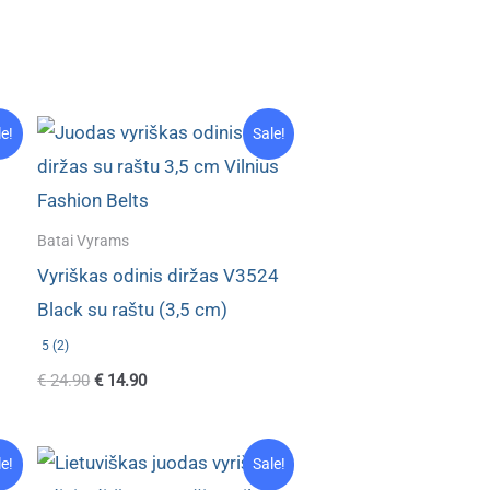
le!
Sale!
Batai Vyrams
Vyriškas odinis diržas V3524
Black su raštu (3,5 cm)
5 (2)
Original
Current
€
24.90
€
14.90
price
price
was:
is:
€ 24.90.
€ 14.90.
le!
Sale!