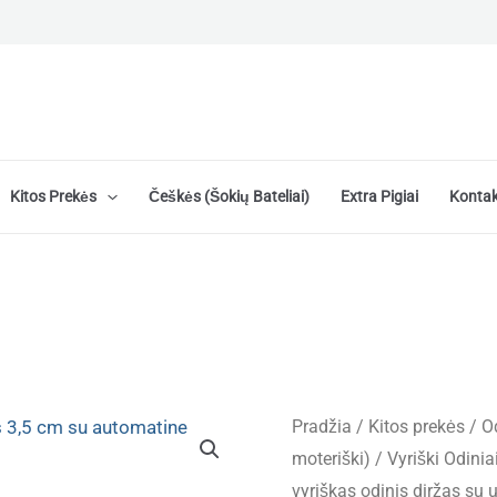
Kitos Prekės
Češkės (šokių Bateliai)
Extra Pigiai
Kontak
Pradžia
/
Kitos prekės
/
Od
moteriški)
/
Vyriški Odinia
vyriškas odinis diržas s