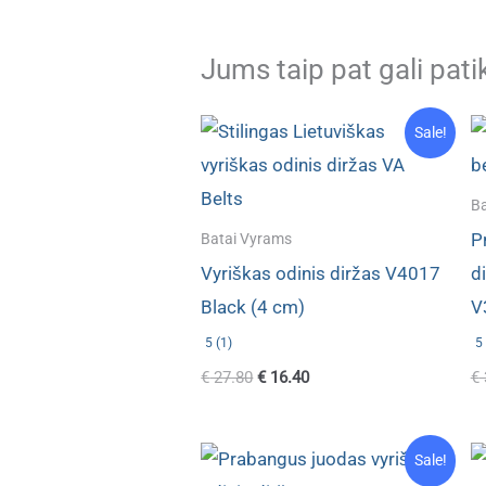
Jums taip pat gali pati
Sale!
Ba
P
Batai Vyrams
Vyriškas odinis diržas V4017
d
Black (4 cm)
V
5 (1)
5 
Original
Current
€
27.80
€
16.40
€
price
price
was:
is:
€ 27.80.
€ 16.40.
Sale!