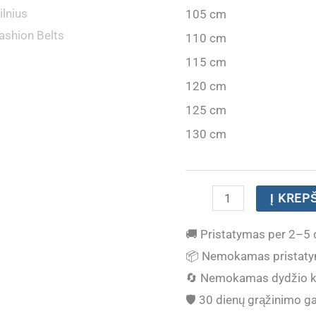
105 cm
110 cm
115 cm
120 cm
125 cm
130 cm
produkto
Į KREP
kiekis:
🚚
Pristatymas per 2–5 
(IŠPARDUOTA)
📦
Nemokamas pristaty
Prabangus
🔄
Nemokamas dydžio k
vyriškas
🛡️
30 dienų grąžinimo ga
odinis