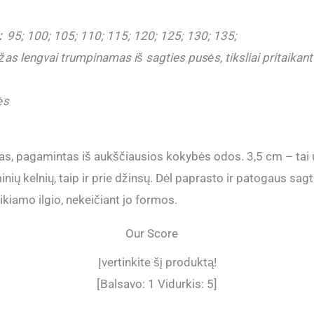
:
95; 100; 105; 110; 115; 120; 125; 130; 135;
as lengvai trumpinamas iš sagties pusės, tiksliai pritaikant d
ės
s, pagamintas iš aukščiausios kokybės odos. 3,5 cm – tai un
minių kelnių, taip ir prie džinsų. Dėl paprasto ir patogaus sag
eikiamo ilgio, nekeičiant jo formos.
Our Score
Įvertinkite šį produktą!
[Balsavo:
1
Vidurkis:
5
]