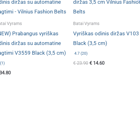
tai Vyrams
Batai Vyrams
NEW) Prabangus vyriškas
Vyriškas odinis diržas V103
dinis diržas su automatine
Black (3,5 cm)
agtimi V3559 Black (3,5 cm)
4.7 (20)
Original
Current
€
23.90
€
14.60
(1)
price
price
34.80
was:
is:
€ 23.90.
€ 14.60.