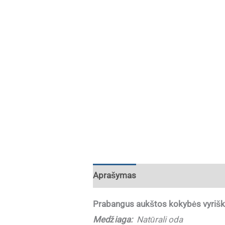
Aprašymas
Papildoma informaci
Prabangus aukštos kokybės vyriš
Medžiaga:
Natūrali oda