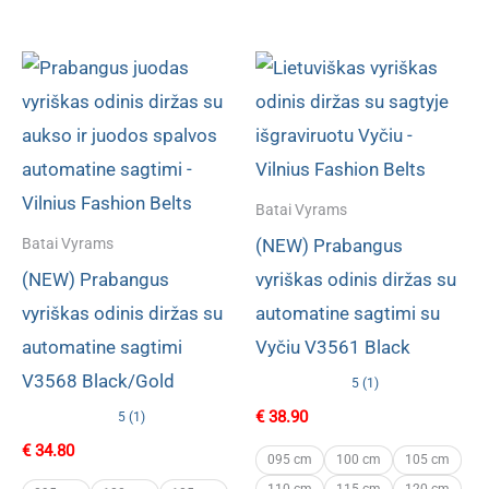
Batai Vyrams
(NEW) Prabangus
Batai Vyrams
(NEW) Prabangus
vyriškas odinis diržas su
vyriškas odinis diržas su
automatine sagtimi su
automatine sagtimi
Vyčiu V3561 Black
V3568 Black/Gold
5 (1)
€
38.90
5 (1)
€
34.80
095 cm
100 cm
105 cm
110 cm
115 cm
120 cm