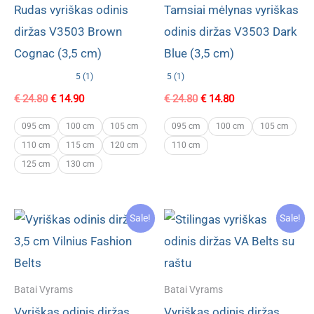
Rudas vyriškas odinis
Tamsiai mėlynas vyriškas
diržas V3503 Brown
odinis diržas V3503 Dark
Cognac (3,5 cm)
Blue (3,5 cm)
5 (1)
5 (1)
Original
Current
Original
Current
€
24.80
€
14.90
€
24.80
€
14.80
price
price
price
price
was:
is:
was:
is:
095 cm
100 cm
105 cm
095 cm
100 cm
105 cm
€ 24.80.
€ 14.90.
€ 24.80.
€ 14.80.
110 cm
115 cm
120 cm
110 cm
125 cm
130 cm
Sale!
Sale!
Batai Vyrams
Batai Vyrams
Vyriškas odinis diržas
Vyriškas odinis diržas