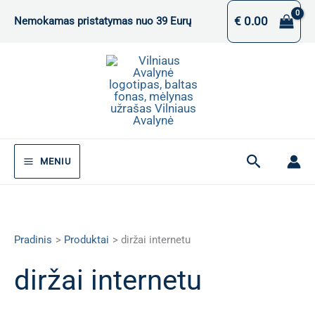
Pereiti
€
0.00
Nemokamas pristatymas nuo 39 Eurų
prie
turinio
Paieška
MENIU
Pradinis
Produktai
diržai internetu
diržai internetu