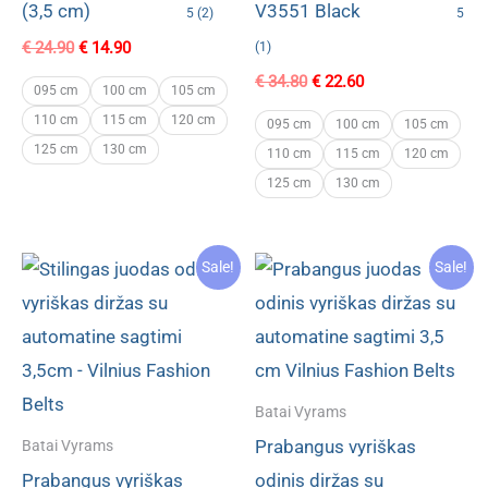
(3,5 cm)
V3551 Black
5 (2)
5
Original
Current
€
24.90
€
14.90
(1)
price
price
Original
Current
€
34.80
€
22.60
was:
is:
095 cm
100 cm
105 cm
price
price
€ 24.90.
€ 14.90.
110 cm
115 cm
120 cm
was:
is:
095 cm
100 cm
105 cm
€ 34.80.
€ 22.60.
125 cm
130 cm
110 cm
115 cm
120 cm
125 cm
130 cm
Sale!
Sale!
Batai Vyrams
Prabangus vyriškas
Batai Vyrams
Prabangus vyriškas
odinis diržas su