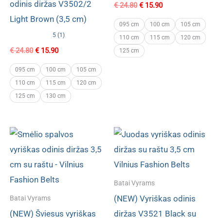
odinis diržas V3502/2
Original
Current
€
24.80
€
15.90
price
price
Light Brown (3,5 cm)
was:
is:
095 cm
100 cm
105 cm
€ 24.80.
€ 15.90.
5 (1)
110 cm
115 cm
120 cm
Original
Current
€
24.80
€
15.90
125 cm
price
price
was:
is:
095 cm
100 cm
105 cm
€ 24.80.
€ 15.90.
110 cm
115 cm
120 cm
125 cm
130 cm
Batai Vyrams
(NEW) Vyriškas odinis
Batai Vyrams
(NEW) Šviesus vyriškas
diržas V3521 Black su