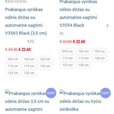
Prabangus vyriškas
Batai Vyrams
Prabangus vyriškas
odinis diržas su
odinis diržas su
automatine sagtimi
automatine sagtimi
V3554 Black
5
V3563 Black (3,5 cm)
(1)
Original
Current
€
34.80
€
22.60
5 (1)
price
price
Original
Current
€
34.80
€
22.60
was:
is:
095 cm
100 cm
105 cm
price
price
€ 34.80.
€ 22.60.
110 cm
115 cm
120 cm
was:
is:
095 cm
100 cm
105 cm
€ 34.80.
€ 22.60.
125 cm
130 cm
110 cm
115 cm
120 cm
125 cm
130 cm
Sale!
Sale!