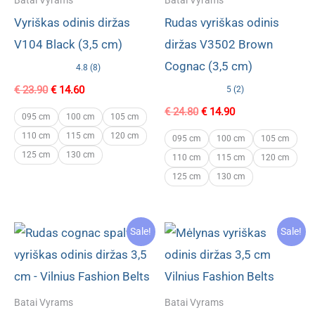
Batai Vyrams
Batai Vyrams
Vyriškas odinis diržas
Rudas vyriškas odinis
V104 Black (3,5 cm)
diržas V3502 Brown
Cognac (3,5 cm)
4.8 (8)
Original
Current
€
23.90
€
14.60
5 (2)
price
price
Original
Current
€
24.80
€
14.90
was:
is:
095 cm
100 cm
105 cm
price
price
€ 23.90.
€ 14.60.
110 cm
115 cm
120 cm
was:
is:
095 cm
100 cm
105 cm
€ 24.80.
€ 14.90.
125 cm
130 cm
110 cm
115 cm
120 cm
125 cm
130 cm
Sale!
Sale!
Batai Vyrams
Batai Vyrams