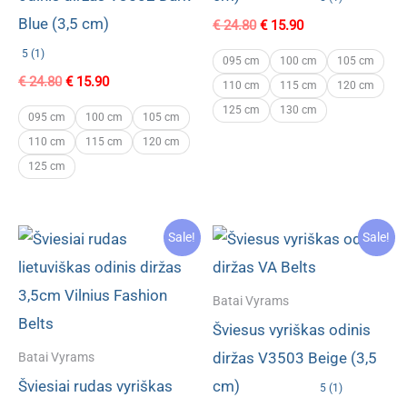
Blue (3,5 cm)
Original
Current
€
24.80
€
15.90
price
price
5 (1)
was:
is:
095 cm
100 cm
105 cm
€ 24.80.
€ 15.90.
Original
Current
€
24.80
€
15.90
110 cm
115 cm
120 cm
price
price
125 cm
130 cm
was:
is:
095 cm
100 cm
105 cm
€ 24.80.
€ 15.90.
110 cm
115 cm
120 cm
125 cm
Sale!
Sale!
Batai Vyrams
Šviesus vyriškas odinis
diržas V3503 Beige (3,5
Batai Vyrams
Šviesiai rudas vyriškas
cm)
5 (1)