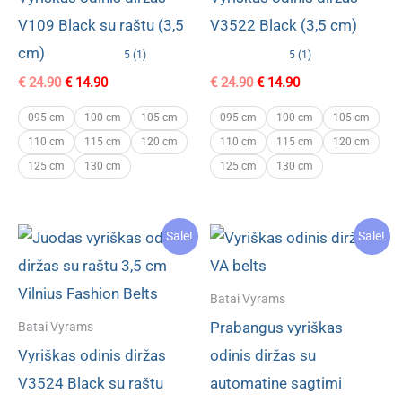
V109 Black su raštu (3,5
V3522 Black (3,5 cm)
cm)
5 (1)
5 (1)
Original
Current
Original
Current
€
24.90
€
14.90
€
24.90
€
14.90
price
price
price
price
was:
is:
was:
is:
095 cm
100 cm
105 cm
095 cm
100 cm
105 cm
€ 24.90.
€ 14.90.
€ 24.90.
€ 14.90.
110 cm
115 cm
120 cm
110 cm
115 cm
120 cm
125 cm
130 cm
125 cm
130 cm
Sale!
Sale!
Batai Vyrams
Prabangus vyriškas
Batai Vyrams
Vyriškas odinis diržas
odinis diržas su
V3524 Black su raštu
automatine sagtimi