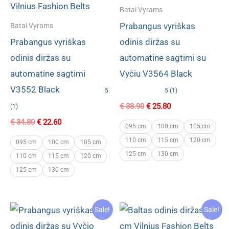
Batai Vyrams
Prabangus vyriškas
Batai Vyrams
Prabangus vyriškas
odinis diržas su
odinis diržas su
automatine sagtimi su
automatine sagtimi
Vyčiu V3564 Black
V3552 Black
5
5 (1)
Original
Current
€
38.90
€
25.80
(1)
price
price
Original
Current
€
34.80
€
22.60
was:
is:
095 cm
100 cm
105 cm
price
price
€ 38.90.
€ 25.80.
110 cm
115 cm
120 cm
was:
is:
095 cm
100 cm
105 cm
€ 34.80.
€ 22.60.
125 cm
130 cm
110 cm
115 cm
120 cm
125 cm
130 cm
Sale!
Sale!