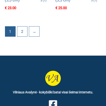
(3,5 cm)
(3,5 cm)
5 (1)
5 (1)
€
23.00
€
25.00
1
2
→
Vilniaus Avalynė - kokybiški batai visai šeimai internetu.