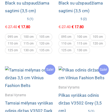
Black su užspaudžiama
Black su užspaudžiama
sagtimi (3,5 cm)
sagtimi (3,5 cm)
5 (1)
5 (2)
Original
Current
Original
Current
€
27.40
€
17.80
€
27.40
€
17.80
price
price
price
price
was:
is:
was:
is:
095 cm
100 cm
105 cm
095 cm
100 cm
105 cm
€ 27.40.
€ 17.80.
€ 27.40.
€ 17.80.
110 cm
115 cm
120 cm
110 cm
115 cm
120 cm
125 cm
130 cm
135 cm
125 cm
130 cm
Sale!
Sale!
Batai Vyrams
Pilkas vyriškas odinis
Batai Vyrams
Tamsiai mėlynas vyriškas
diržas V3502 Grey (3,5
odinis diržas V3502 Dark
cm)
5 (1)