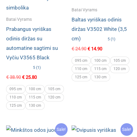
Batai Vyrams
Baltas vyriškas odinis
Batai Vyrams
Prabangus vyriškas
diržas V3502 White (3,5
odinis diržas su
cm)
5 (1)
automatine sagtimi su
Original
Current
€
24.90
€
14.90
price
price
Vyčiu V3565 Black
was:
is:
095 cm
100 cm
105 cm
€ 24.90.
€ 14.90.
5 (1)
110 cm
115 cm
120 cm
Original
Current
€
38.90
€
25.80
125 cm
130 cm
price
price
was:
is:
095 cm
100 cm
105 cm
€ 38.90.
€ 25.80.
110 cm
115 cm
120 cm
125 cm
130 cm
Sale!
Sale!