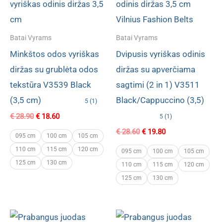
Batai Vyrams
Batai Vyrams
Minkštos odos vyriškas
Dvipusis vyriškas odinis
diržas su grublėta odos
diržas su apverčiama
tekstūra V3539 Black
sagtimi (2 in 1) V3511
(3,5 cm)
Black/Cappuccino (3,5)
5 (1)
Original
Current
€
28.90
€
18.60
5 (1)
price
price
Original
Current
€
28.60
€
19.80
was:
is:
095 cm
100 cm
105 cm
price
price
€ 28.90.
€ 18.60.
110 cm
115 cm
120 cm
was:
is:
095 cm
100 cm
105 cm
€ 28.60.
€ 19.80.
125 cm
130 cm
110 cm
115 cm
120 cm
125 cm
130 cm