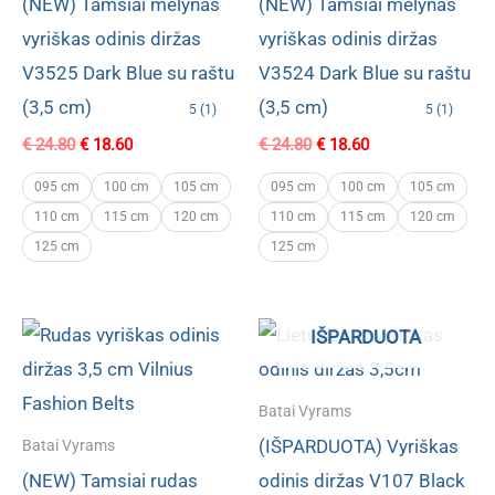
(NEW) Tamsiai mėlynas
(NEW) Tamsiai mėlynas
vyriškas odinis diržas
vyriškas odinis diržas
V3525 Dark Blue su raštu
V3524 Dark Blue su raštu
(3,5 cm)
(3,5 cm)
5 (1)
5 (1)
Original
Current
Original
Current
€
24.80
€
18.60
€
24.80
€
18.60
price
price
price
price
was:
is:
was:
is:
095 cm
100 cm
105 cm
095 cm
100 cm
105 cm
€ 24.80.
€ 18.60.
€ 24.80.
€ 18.60.
110 cm
115 cm
120 cm
110 cm
115 cm
120 cm
125 cm
125 cm
IŠPARDUOTA
Batai Vyrams
(IŠPARDUOTA) Vyriškas
Batai Vyrams
(NEW) Tamsiai rudas
odinis diržas V107 Black