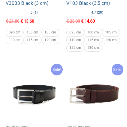
V3003 Black (3 cm)
V103 Black (3,5 cm)
5 (1)
4.7 (20)
Original
Current
Original
Current
€
21.80
€
13.60
€
23.90
€
14.60
price
price
price
price
was:
is:
was:
is:
095 cm
100 cm
105 cm
095 cm
100 cm
105 cm
€ 21.80.
€ 13.60.
€ 23.90.
€ 14.60.
110 cm
115 cm
120 cm
110 cm
115 cm
120 cm
125 cm
130 cm
Sale!
Sale!