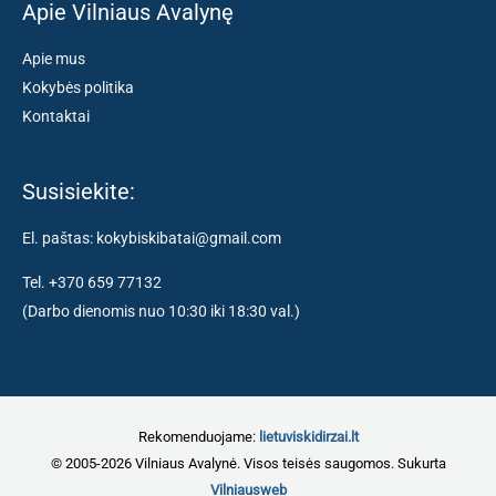
Apie Vilniaus Avalynę
Apie mus
Kokybės politika
Kontaktai
Susisiekite:
El. paštas: kokybiskibatai@gmail.com
Tel. +370 659 77132
(Darbo dienomis nuo 10:30 iki 18:30 val.)
Rekomenduojame:
lietuviskidirzai.lt
© 2005-2026 Vilniaus Avalynė. Visos teisės saugomos. Sukurta
Vilniausweb