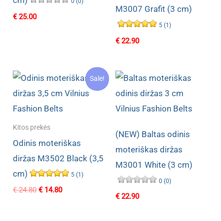
cm)
0 (0)
M3007 Grafit (3 cm)
€
25.00
5 (1)
€
22.90
Sale!
Kitos prekės
(NEW) Baltas odinis
Odinis moteriškas
moteriškas diržas
diržas M3502 Black (3,5
M3001 White (3 cm)
cm)
5 (1)
0 (0)
Original
Current
€
24.80
€
14.80
€
22.90
price
price
was:
is:
€ 24.80.
€ 14.80.