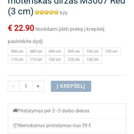
moteriškas diržas M3007 Red
(3 cm)
5 (1)
€
22.90
Norėdami įdėti prekę į krepšelį
pasirinkite dydį:
080 cm
085 cm
090 cm
095 cm
100 cm
105 cm
110 cm
115 cm
120 cm
125 cm
130 cm
produkto
-
+
Į KREPŠELĮ
kiekis:
(NEW)
🚚
Pristatymas per 2–5 darbo dienas
Raudonas
odinis
📦
Nemokamas pristatymas nuo 39 €
moteriškas