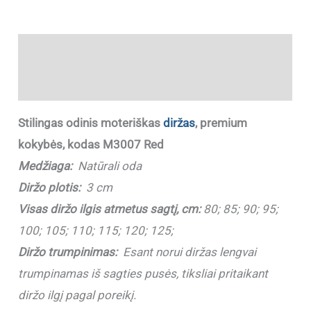
Aprašymas
Papildoma informacija
Stilingas odinis moteriškas
diržas
, premium
kokybės, kodas M3007 Red
Medžiaga:
Natūrali oda
Diržo plotis:
3 cm
Visas diržo ilgis atmetus sagtį, cm:
80; 85; 90; 95;
100; 105; 110; 115; 120; 125;
Diržo trumpinimas:
Esant norui diržas lengvai
trumpinamas iš sagties pusės, tiksliai pritaikant
diržo ilgį pagal poreikį.