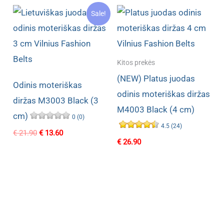
Sale!
Kitos prekės
(NEW) Platus juodas
Odinis moteriškas
odinis moteriškas diržas
diržas M3003 Black (3
M4003 Black (4 cm)
cm)
0 (0)
4.5 (24)
Original
Current
€
21.90
€
13.60
price
price
€
26.90
was:
is:
€ 21.90.
€ 13.60.