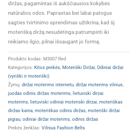
diržas, pagamintas iš aukščiausios kokybės
natūralios odos. Paprastas bei labai patogus
sagties tvirtinimo sprendimas užtikrina, kad šį
moterišką diržą nesudėtinga patrumpinti iki
reikiamo ilgio, pilnai išsaugant jo formą.
Produkto kodas:
M3007 Red
Kategorijos:
Kitos prekės
,
Moteriški Diržai
,
Odiniai diržai
(vyriški ir moteriški)
Žymų:
diržai moterims internetu
,
diržai moterims vilnius
,
juodas odinis diržas moterims
,
lietuviski dirzai
moterims
,
lietuviski odiniai moteriski dirzai
,
moteriškas
diržas kaina
,
moteriškas odinis diržas
,
moteriški diržai
pigiau
,
odiniai diržai moterims
,
odinis diržas
Prekės ženklas:
Vilnius Fashion Belts