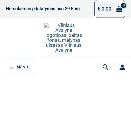
Pereiti
€
0.00
Nemokamas pristatymas nuo 39 Eurų
prie
turinio
Paieška
MENIU