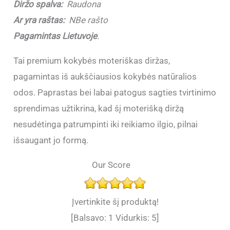
Diržo spalva:
Raudona
Ar yra raštas:
NBe rašto
Pagamintas Lietuvoje
.
Tai premium kokybės moteriškas diržas,
pagamintas iš aukščiausios kokybės natūralios
odos. Paprastas bei labai patogus sagties tvirtinimo
sprendimas užtikrina, kad šį moterišką diržą
nesudėtinga patrumpinti iki reikiamo ilgio, pilnai
išsaugant jo formą.
Our Score
Įvertinkite šį produktą!
[Balsavo:
1
Vidurkis:
5
]