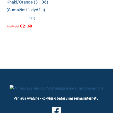
Khaki/Orange (31-36)
(Sumažinti 1 dydžiu)
5 (1)
Original
Current
€
34.80
€
21.60
price
price
was:
is:
€ 34.80.
€ 21.60.
Vilniaus Avalynė - kokybiški batai visai šeimai internetu.