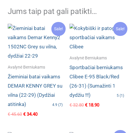
Jums taip pat gali patikti…
Sale!
Sale!
Avalynė Berniukams
Sportbačiai berniukams
Avalynė Berniukams
Žieminiai batai vaikams
Clibee E-95 Black/Red
DEMAR KENNY GREY su
(26-31) (Sumažinti 1
vilna (22-29) (Dydžiai
dydžiu !!!)
5 (1)
atitinka)
Original
Current
€
32.80
€
18.90
4.9 (7)
price
price
Original
Current
€
45.60
€
34.40
was:
is:
price
price
€ 32.80.
€ 18.90.
was:
is:
€ 45.60.
€ 34.40.