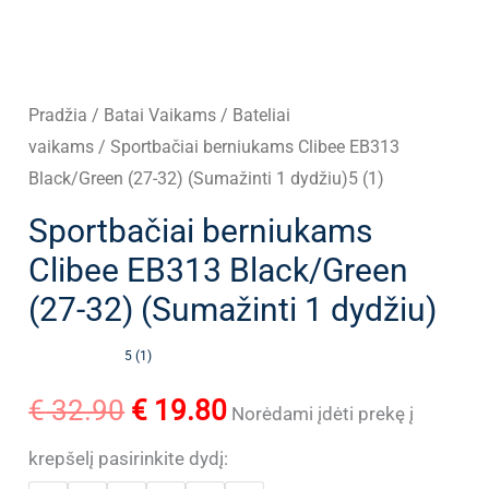
Pradžia
/
Batai Vaikams
/
Bateliai
vaikams
/ Sportbačiai berniukams Clibee EB313
Black/Green (27-32) (Sumažinti 1 dydžiu)5 (1)
Sportbačiai berniukams
Clibee EB313 Black/Green
(27-32) (Sumažinti 1 dydžiu)
5 (1)
Original
Current
€
32.90
€
19.80
Norėdami įdėti prekę į
price
price
krepšelį pasirinkite dydį: