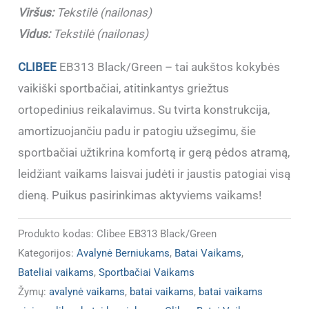
Viršus:
Tekstilė (nailonas)
Vidus:
Tekstilė (nailonas)
CLIBEE
EB313 Black/Green – tai aukštos kokybės
vaikiški sportbačiai, atitinkantys griežtus
ortopedinius reikalavimus. Su tvirta konstrukcija,
amortizuojančiu padu ir patogiu užsegimu, šie
sportbačiai užtikrina komfortą ir gerą pėdos atramą,
leidžiant vaikams laisvai judėti ir jaustis patogiai visą
dieną. Puikus pasirinkimas aktyviems vaikams!
Produkto kodas:
Clibee EB313 Black/Green
Kategorijos:
Avalynė Berniukams
,
Batai Vaikams
,
Bateliai vaikams
,
Sportbačiai Vaikams
Žymų:
avalynė vaikams
,
batai vaikams
,
batai vaikams