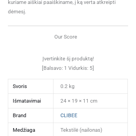
kuriame aiškiai paaiškiname, į ką verta atkreipti
dėmesį.
Our Score
Įvertinkite šį produktą!
[Balsavo:
1
Vidurkis:
5
]
Svoris
0.2 kg
Išmatavimai
24 × 19 × 11 cm
Brand
CLIBEE
Medžiaga
Tekstilė (nailonas)