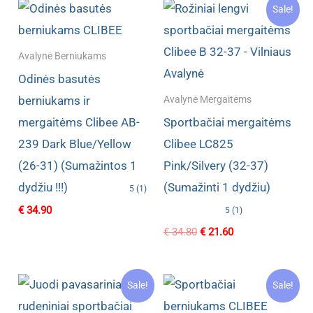
Sale!
Avalynė Berniukams
Odinės basutės
berniukams ir
Avalynė Mergaitėms
mergaitėms Clibee AB-
Sportbačiai mergaitėms
239 Dark Blue/Yellow
Clibee LC825
(26-31) (Sumažintos 1
Pink/Silvery (32-37)
dydžiu !!!)
(Sumažinti 1 dydžiu)
5 (1)
€
34.90
5 (1)
Original
Current
€
34.80
€
21.60
price
price
was:
is:
€ 34.80.
€ 21.60.
Sale!
Sale!