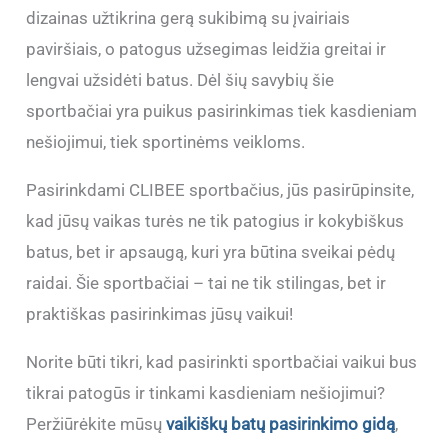
dizainas užtikrina gerą sukibimą su įvairiais
paviršiais, o patogus užsegimas leidžia greitai ir
lengvai užsidėti batus. Dėl šių savybių šie
sportbačiai yra puikus pasirinkimas tiek kasdieniam
nešiojimui, tiek sportinėms veikloms.
Pasirinkdami CLIBEE sportbačius, jūs pasirūpinsite,
kad jūsų vaikas turės ne tik patogius ir kokybiškus
batus, bet ir apsaugą, kuri yra būtina sveikai pėdų
raidai. Šie sportbačiai – tai ne tik stilingas, bet ir
praktiškas pasirinkimas jūsų vaikui!
Norite būti tikri, kad pasirinkti sportbačiai vaikui bus
tikrai patogūs ir tinkami kasdieniam nešiojimui?
Peržiūrėkite mūsų
vaikiškų batų pasirinkimo gidą
,