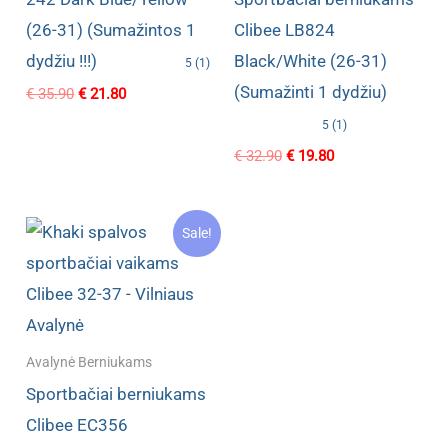
(26-31) (Sumažintos 1
Clibee LB824
dydžiu !!!)
Black/White (26-31)
5 (1)
(Sumažinti 1 dydžiu)
Original
Current
€
35.90
€
21.80
price
price
5 (1)
was:
is:
€ 35.90.
€ 21.80.
Original
Current
€
32.90
€
19.80
price
price
was:
is:
€ 32.90.
€ 19.80.
Sale!
Avalynė Berniukams
Sportbačiai berniukams
Clibee EC356