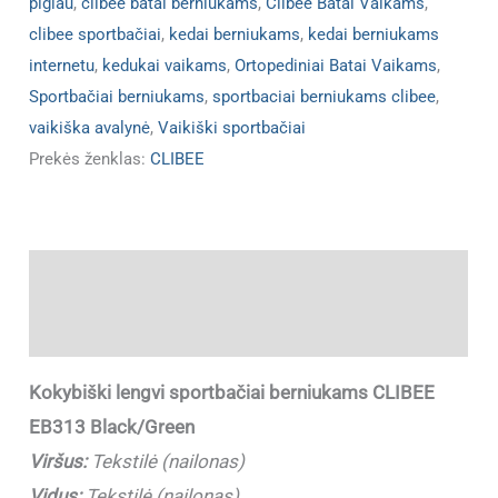
pigiau
,
clibee batai berniukams
,
Clibee Batai Vaikams
,
clibee sportbačiai
,
kedai berniukams
,
kedai berniukams
internetu
,
kedukai vaikams
,
Ortopediniai Batai Vaikams
,
Sportbačiai berniukams
,
sportbaciai berniukams clibee
,
vaikiška avalynė
,
Vaikiški sportbačiai
Prekės ženklas:
CLIBEE
Aprašymas
Papildoma informacija
Kokybiški lengvi sportbačiai berniukams CLIBEE
EB313 Black/Green
Viršus:
Tekstilė (nailonas)
Vidus:
Tekstilė (nailonas)