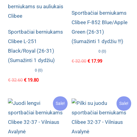
Sportbačiai berniukams
Clibee F-852 Blue/Apple
Sportbačiai berniukams
Green (26-31)
Clibee L-251
(Sumažinti 1 dydžiu !!!)
Black/Royal (26-31)
0 (0)
(Sumažinti 1 dydžiu)
Original
Current
€
32.00
€
17.99
price
price
0 (0)
was:
is:
€ 32.00.
€ 17.99.
Original
Current
€
32.60
€
19.80
price
price
was:
is:
€ 32.60.
€ 19.80.
Sale!
Sale!