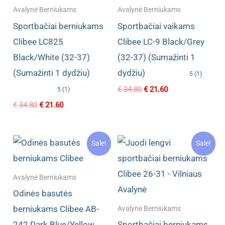
Avalynė Berniukams
Avalynė Berniukams
Sportbačiai berniukams
Sportbačiai vaikams
Clibee LC825
Clibee LC-9 Black/Grey
Black/White (32-37)
(32-37) (Sumažinti 1
(Sumažinti 1 dydžiu)
dydžiu)
5 (1)
Original
Current
€
34.80
€
21.60
5 (1)
price
price
Original
Current
€
34.80
€
21.60
was:
is:
price
price
€ 34.80.
€ 21.60.
was:
is:
€ 34.80.
€ 21.60.
Sale!
Sale!
Avalynė Berniukams
Odinės basutės
berniukams Clibee AB-
Avalynė Berniukams
242 Dark Blue/Yellow
Sportbačiai berniukams