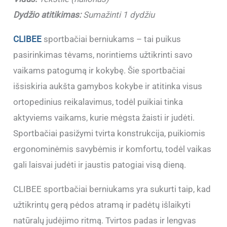
Dydžio atitikimas:
Sumažinti 1 dydžiu
CLIBEE
sportbačiai berniukams – tai puikus
pasirinkimas tėvams, norintiems užtikrinti savo
vaikams patogumą ir kokybę. Šie sportbačiai
išsiskiria aukšta gamybos kokybe ir atitinka visus
ortopedinius reikalavimus, todėl puikiai tinka
aktyviems vaikams, kurie mėgsta žaisti ir judėti.
Sportbačiai pasižymi tvirta konstrukcija, puikiomis
ergonominėmis savybėmis ir komfortu, todėl vaikas
gali laisvai judėti ir jaustis patogiai visą dieną.
CLIBEE sportbačiai berniukams yra sukurti taip, kad
užtikrintų gerą pėdos atramą ir padėtų išlaikyti
natūralų judėjimo ritmą. Tvirtos padas ir lengvas