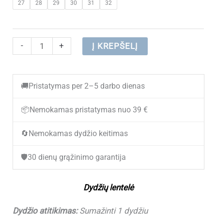
27
28
29
30
31
32
was:
is:
€ 32.90.
€ 19.80.
produkto
-
+
Į KREPŠELĮ
kiekis:
Sportbačiai
🚚
Pristatymas per 2–5 darbo dienas
berniukams
Clibee
📦
Nemokamas pristatymas nuo 39 €
EB313
🔄
Nemokamas dydžio keitimas
Black/Green
(27-
🛡️
30 dienų grąžinimo garantija
32)
(Sumažinti
Dydžių lentelė
1
dydžiu)
Dydžio atitikimas:
Sumažinti 1 dydžiu