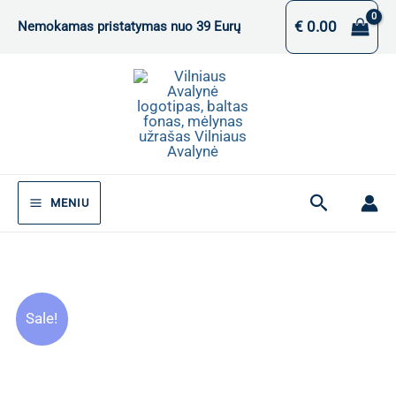
Pereiti
€
0.00
Nemokamas pristatymas nuo 39 Eurų
prie
turinio
Paieška
MENIU
Sale!