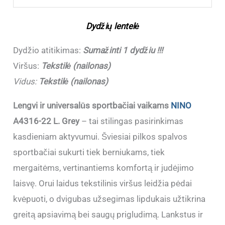
Grey
(30-
Dydžių lentelė
36)
(Sumažinti
Dydžio atitikimas:
Sumažinti 1 dydžiu !!!
1
Viršus:
Tekstilė (nailonas)
dydžiu
Vidus:
Tekstilė (nailonas)
!!!)
Lengvi ir universalūs sportbačiai vaikams
NINO
A4316-22 L. Grey
– tai stilingas pasirinkimas
kasdieniam aktyvumui. Šviesiai pilkos spalvos
sportbačiai sukurti tiek berniukams, tiek
mergaitėms, vertinantiems komfortą ir judėjimo
laisvę. Orui laidus tekstilinis viršus leidžia pėdai
kvėpuoti, o dvigubas užsegimas lipdukais užtikrina
greitą apsiavimą bei saugų prigludimą. Lankstus ir