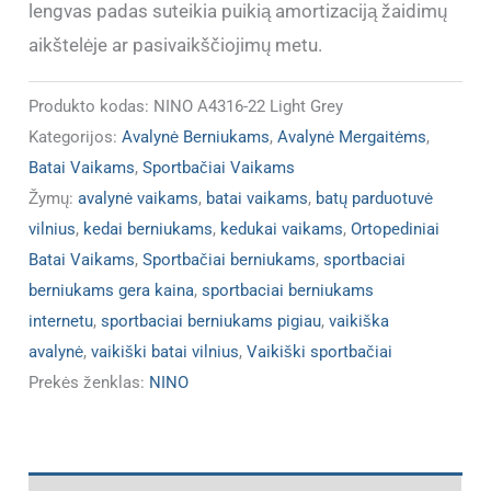
lengvas padas suteikia puikią amortizaciją žaidimų
aikštelėje ar pasivaikščiojimų metu.
Produkto kodas:
NINO A4316-22 Light Grey
Kategorijos:
Avalynė Berniukams
,
Avalynė Mergaitėms
,
Batai Vaikams
,
Sportbačiai Vaikams
Žymų:
avalynė vaikams
,
batai vaikams
,
batų parduotuvė
vilnius
,
kedai berniukams
,
kedukai vaikams
,
Ortopediniai
Batai Vaikams
,
Sportbačiai berniukams
,
sportbaciai
berniukams gera kaina
,
sportbaciai berniukams
internetu
,
sportbaciai berniukams pigiau
,
vaikiška
avalynė
,
vaikiški batai vilnius
,
Vaikiški sportbačiai
Prekės ženklas:
NINO