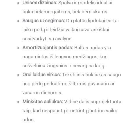
Unisex dizainas:
Spalva ir modelis idealiai
tinka tiek mergaitėms, tiek berniukams.
Saugus užsegimas:
Du platūs lipdukai tvirtai
laiko pėdą ir leidžia vaikui savarankiškai
susitvarkyti su avalyne.
Amortizuojantis padas:
Baltas padas yra
pagamintas iš lengvos medžiagos, kuri
sušvelnina žingsnius ir nevargina kojų.
Orui laidus viršus:
Tekstilinis tinkliukas saugo
nuo pėdų perkaitimo šiltomis pavasario ar
vasaros dienomis.
Minkštas auliukas:
Vidinė dalis suprojektuota
taip, kad nespaustų ir netrintų jautrios vaiko
odos.