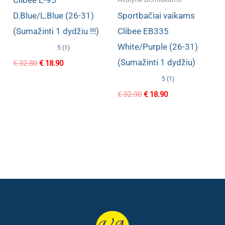
D.Blue/L.Blue (26-31)
Sportbačiai vaikams
(Sumažinti 1 dydžiu !!!)
Clibee EB335
White/Purple (26-31)
5 (1)
(Sumažinti 1 dydžiu)
Original
Current
€
32.80
€
18.90
price
price
5 (1)
was:
is:
€ 32.80.
€ 18.90.
Original
Current
€
32.90
€
18.90
price
price
was:
is:
€ 32.90.
€ 18.90.