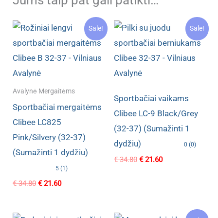
Sale!
Sale!
Avalynė Mergaitėms
Sportbačiai vaikams
Sportbačiai mergaitėms
Clibee LC-9 Black/Grey
Clibee LC825
(32-37) (Sumažinti 1
Pink/Silvery (32-37)
dydžiu)
0 (0)
(Sumažinti 1 dydžiu)
Original
Current
€
34.80
€
21.60
price
price
5 (1)
was:
is:
Original
Current
€
34.80
€
21.60
€ 34.80.
€ 21.60.
price
price
was:
is:
€ 34.80.
€ 21.60.