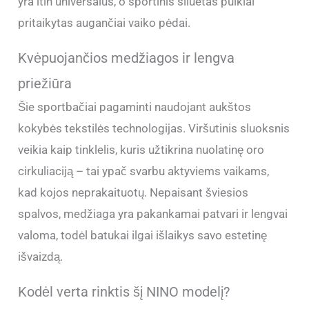
yra itin universalus, o sportinis siluetas puikiai
pritaikytas augančiai vaiko pėdai.
Kvėpuojančios medžiagos ir lengva
priežiūra
Šie sportbačiai pagaminti naudojant aukštos
kokybės tekstilės technologijas. Viršutinis sluoksnis
veikia kaip tinklelis, kuris užtikrina nuolatinę oro
cirkuliaciją – tai ypač svarbu aktyviems vaikams,
kad kojos neprakaituotų. Nepaisant šviesios
spalvos, medžiaga yra pakankamai patvari ir lengvai
valoma, todėl batukai ilgai išlaikys savo estetinę
išvaizdą.
Kodėl verta rinktis šį NINO modelį?