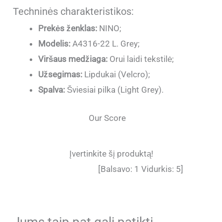
Techninės charakteristikos:
Prekės ženklas:
NINO;
Modelis:
A4316-22 L. Grey;
Viršaus medžiaga:
Orui laidi tekstilė;
Užsegimas:
Lipdukai (Velcro);
Spalva:
Šviesiai pilka (Light Grey).
Our Score
Įvertinkite šį produktą!
[Balsavo:
1
Vidurkis:
5
]
Jums taip pat gali patikti…