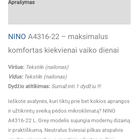
Aprašymas
Papildoma informacija
NINO
A4316-22 – maksimalus
komfortas kiekvienai vaiko dienai
Viršus:
Tekstilė (nailonas)
Vidus:
Tekstilė (nailonas)
Dydžio atitikimas:
Sumažinti 1 dydžiu !!!
Ieškote avalynės, kuri tiktų prie bet kokios aprangos
ir užtikrintų sveiką pėdos mikroklimatą? NINO
A4316-22 L. Grey modelis sujungia modernų dizainą
ir praktiškumą. Neutralus šviesiai pilkas atspalvis