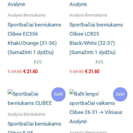
Avalynė Berniukams
Avalynė Berniukams
Sportbačiai berniukams
Sportbačiai berniukams
Clibee EC356
Clibee LC825
Khaki/Orange (31-36)
Black/White (32-37)
(Sumažinti 1 dydžiu)
(Sumažinti 1 dydžiu)
5 (1)
5 (1)
Original
Current
Original
Current
€
34.80
€
21.60
€
34.80
€
21.60
price
price
price
price
was:
is:
was:
is:
€ 34.80.
€ 21.60.
€ 34.80.
€ 21.60.
Sale!
Sale!
Avalynė Berniukams
Sportbačiai berniukams
Clibee E-95
Avalynė Berniukams