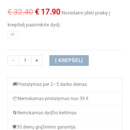
Original
Current
€
32.40
€
17.90
Norėdami įdėti prekę į
price
price
krepšelį pasirinkite dydį:
31
was:
is:
€ 32.40.
€ 17.90.
produkto
-
+
Į KREPŠELĮ
kiekis:
Sportbačiai
🚚
Pristatymas per 2–5 darbo dienas
vaikams
NINO
📦
Nemokamas pristatymas nuo 39 €
A4316-
🔄
Nemokamas dydžio keitimas
22
L.
🛡️
30 dienų grąžinimo garantija