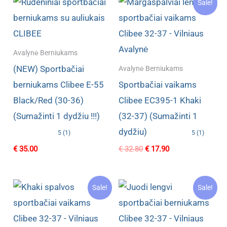
Sale!
Avalynė Berniukams
(NEW) Sportbačiai
Avalynė Berniukams
berniukams Clibee E-55
Sportbačiai vaikams
Black/Red (30-36)
Clibee EC395-1 Khaki
(Sumažinti 1 dydžiu !!!)
(32-37) (Sumažinti 1
dydžiu)
5 (1)
5 (1)
Original
Current
€
35.00
€
32.80
€
17.90
price
price
was:
is:
€ 32.80.
€ 17.90.
Sale!
Sale!