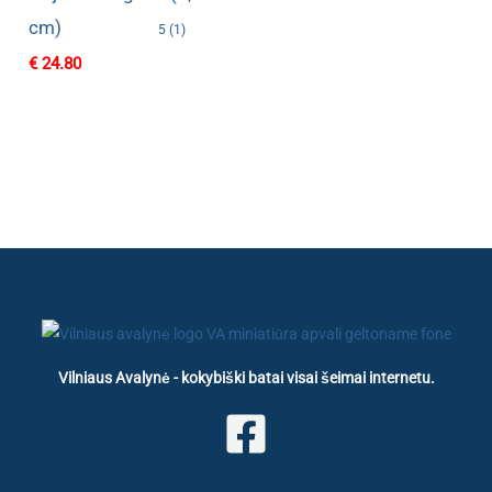
cm)
5 (1)
€
24.80
Vilniaus Avalynė - kokybiški batai visai šeimai internetu.