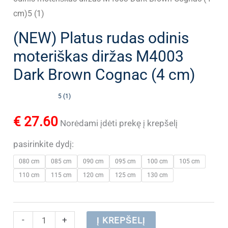
cm)5 (1)
(NEW) Platus rudas odinis
moteriškas diržas M4003
Dark Brown Cognac (4 cm)
5 (1)
€
27.60
Norėdami įdėti prekę į krepšelį
pasirinkite dydį:
080 cm
085 cm
090 cm
095 cm
100 cm
105 cm
110 cm
115 cm
120 cm
125 cm
130 cm
produkto
-
+
Į KREPŠELĮ