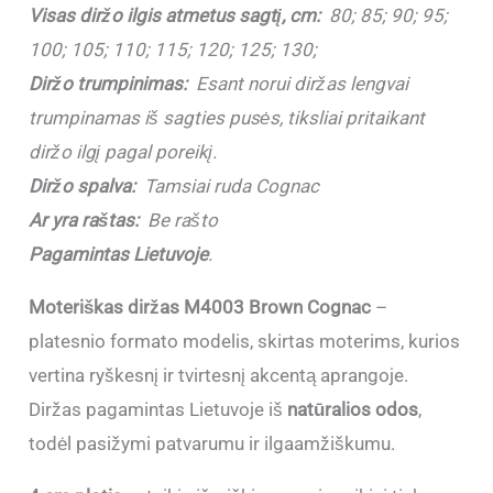
Visas diržo ilgis atmetus sagtį, cm:
80; 85; 90; 95;
100; 105; 110; 115; 120; 125; 130;
Diržo trumpinimas:
Esant norui diržas lengvai
trumpinamas iš sagties pusės, tiksliai pritaikant
diržo ilgį pagal poreikį.
Diržo spalva:
Tamsiai ruda Cognac
Ar yra raštas:
Be rašto
Pagamintas Lietuvoje
.
Moteriškas diržas M4003 Brown Cognac
–
platesnio formato modelis, skirtas moterims, kurios
vertina ryškesnį ir tvirtesnį akcentą aprangoje.
Diržas pagamintas Lietuvoje iš
natūralios odos
,
todėl pasižymi patvarumu ir ilgaamžiškumu.