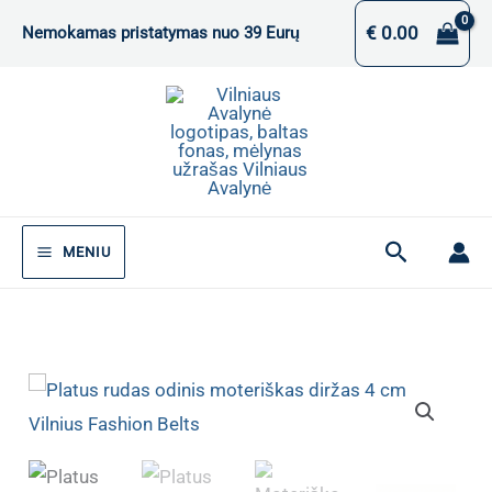
Pereiti
€
0.00
Nemokamas pristatymas nuo 39 Eurų
prie
turinio
Paieška
MENIU