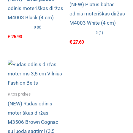
(NEW) Platus baltas
odinis moteriškas diržas
odinis moteriškas diržas
M4003 Black (4 cm)
M4003 White (4 cm)
0 (0)
5 (1)
€
26.90
€
27.60
Kitos prekės
(NEW) Rudas odinis
moteriškas diržas
M3506 Brown Cognac
su juoda sagtimi (3,5