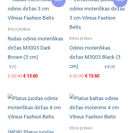
Kitos prekės
Rudas odinis moteriškas
Kitos prekės
diržas M3003 Dark
Odinis moteriškas
Brown (3 cm)
diržas M3003 Black (3
cm)
5 (1)
4.8 (4)
Original
Current
Original
Current
€
22.90
€
13.60
€
21.90
€
13.60
price
price
price
price
was:
is:
was:
is:
€ 22.90.
€ 13.60.
€ 21.90.
€ 13.60.
Kitos prekės
(NEW) Platus juodas