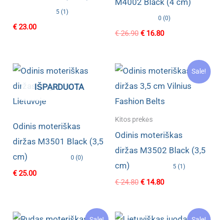
M4002 Black (4 cm)
5 (1)
0 (0)
€
23.00
Original
Current
€
26.90
€
16.80
price
price
was:
is:
€ 26.90.
€ 16.80.
Sale!
IŠPARDUOTA
Kitos prekės
Odinis moteriškas
Odinis moteriškas
diržas M3501 Black (3,5
diržas M3502 Black (3,5
cm)
0 (0)
cm)
5 (1)
€
25.00
Original
Current
€
24.80
€
14.80
price
price
was:
is:
€ 24.80.
€ 14.80.
Sale!
Sale!