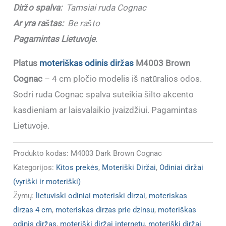
Diržo spalva:
Tamsiai ruda Cognac
Ar yra raštas:
Be rašto
Pagamintas Lietuvoje
.
Platus
moteriškas odinis diržas
M4003 Brown
Cognac
– 4 cm pločio modelis iš natūralios odos.
Sodri ruda Cognac spalva suteikia šilto akcento
kasdieniam ar laisvalaikio įvaizdžiui. Pagamintas
Lietuvoje.
Produkto kodas:
M4003 Dark Brown Cognac
Kategorijos:
Kitos prekės
,
Moteriški Diržai
,
Odiniai diržai
(vyriški ir moteriški)
Žymų:
lietuviski odiniai moteriski dirzai
,
moteriskas
dirzas 4 cm
,
moteriskas dirzas prie dzinsu
,
moteriškas
odinis diržas
,
moteriški diržai internetu
,
moteriški diržai