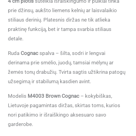
4 cm plotis
suteikia išraiškingumo ir puikiai tinka
prie džinsų, aukšto liemens kelnių ar laisvalaikio
stiliaus derinių. Platesnis diržas ne tik atlieka
praktinę funkciją, bet ir tampa svarbia stiliaus
detale.
Ruda
Cognac
spalva – šilta, sodri ir lengvai
derinama prie smėlio, juodų, tamsiai mėlynų ar
žemės tonų drabužių. Tvirta sagtis užtikrina patogų
užsegimą ir stabilumą kasdien avint.
Modelis
M4003 Brown Cognac
– kokybiškas,
Lietuvoje pagamintas diržas, skirtas toms, kurios
nori patikimo ir išraiškingo aksesuaro savo
garderobe.