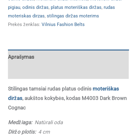
pigiau
,
odinis diržas
,
platus moteriškas diržas
,
rudas
moteriskas dirzas
,
stilingas diržas moterims
Prekės ženklas:
Vilnius Fashion Belts
Aprašymas
Papildoma informacija
Stilingas tamsiai rudas platus odinis
moteriškas
diržas
, aukštos kokybės, kodas M4003 Dark Brown
Cognac
Medžiaga:
Natūrali oda
Diržo plotis:
4 cm