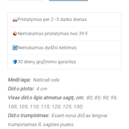
kiekis:
(NEW)
Pristatymas per 2–5 darbo dienas
Platus
rudas
Nemokamas pristatymas nuo 39 €
odinis
Nemokamas dydžio keitimas
moteriškas
diržas
30 dienų grąžinimo garantija
M4003
Dark
Medžiaga:
Natūrali oda
Brown
Diržo plotis:
4 cm
Cognac
Visas diržo ilgis atmetus sagtį, cm:
80; 85; 90; 95;
(4
100; 105; 110; 115; 120; 125; 130;
cm)
Diržo trumpinimas:
Esant norui diržas lengvai
trumpinamas iš sagties pusės.