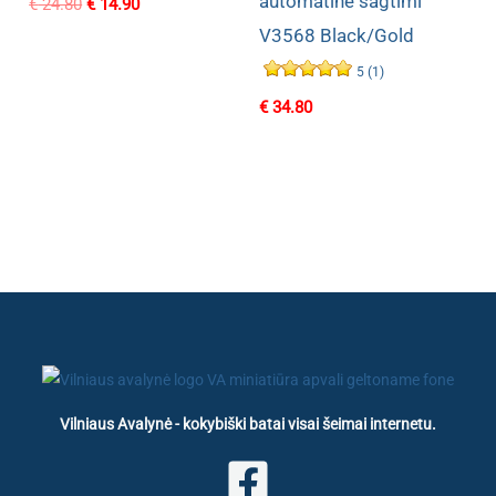
automatine sagtimi
Original
Current
€
24.80
€
14.90
price
price
V3568 Black/Gold
was:
is:
€ 24.80.
€ 14.90.
5 (1)
€
34.80
Vilniaus Avalynė - kokybiški batai visai šeimai internetu.