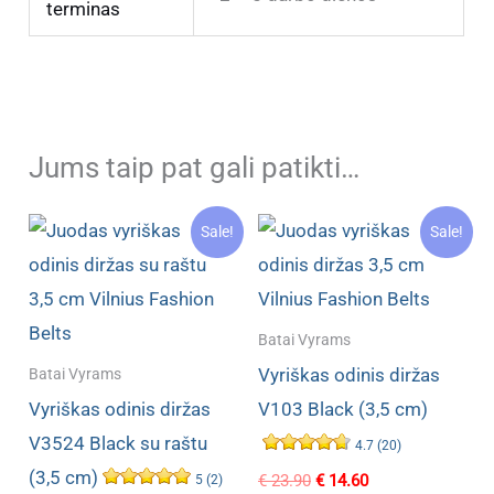
terminas
Jums taip pat gali patikti…
Sale!
Sale!
Batai Vyrams
Vyriškas odinis diržas
Batai Vyrams
Vyriškas odinis diržas
V103 Black (3,5 cm)
V3524 Black su raštu
4.7 (20)
(3,5 cm)
Original
Current
€
23.90
€
14.60
5 (2)