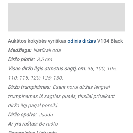
Aprašymas
Papildoma informacija
Aukštos kokybės vyriškas
odinis diržas
V104 Black
Medžiaga:
Natūrali oda
Diržo plotis:
3,5 cm
Visas diržo ilgis atmetus sagtį, cm:
95; 100; 105;
110; 115; 120; 125; 130;
Diržo trumpinimas:
Esant norui diržas lengvai
trumpinamas iš sagties pusės, tiksliai pritaikant
diržo ilgį pagal poreikį.
Diržo spalva:
Juoda
Ar yra raštas:
Be rašto
Pagamintas Lietuvoje
.