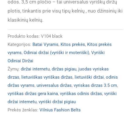
odos. 3,5 cm pločio – tai universalus vyriškų diržų
plotis, tinkantis prie visų tipų kelnių , nuo džinsinių iki
klasikinių kelnių.
Produkto kodas:
V104 black
Kategorijos:
Batai Vyrams
,
Kitos prekės
,
Kitos prekės
vyrams
,
Odiniai diržai (vyriški ir moteriški)
,
Vyriški
Odiniai Diržai
Žymų:
diržai internetu
,
diržas pigiau
,
juodas vyriskas
dirzas
,
lietuviškas vyriškas diržas
,
lietuviški diržai
,
odinis
diržas vyrams
,
universalus diržas
,
vyriskas dirzas 3.5 cm
,
vyriškas diržas gera kaina
,
vyriškas odinis diržas
,
vyriški
diržai internetu
,
vyriški diržai pigiau
Prekės ženklas:
Vilnius Fashion Belts