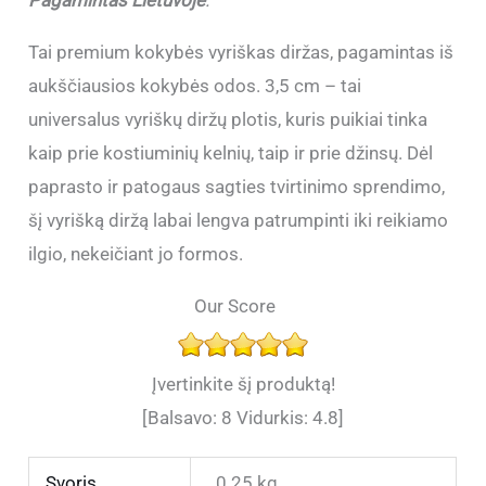
Tai premium kokybės vyriškas diržas, pagamintas iš
aukščiausios kokybės odos. 3,5 cm – tai
universalus vyriškų diržų plotis, kuris puikiai tinka
kaip prie kostiuminių kelnių, taip ir prie džinsų. Dėl
paprasto ir patogaus sagties tvirtinimo sprendimo,
šį vyrišką diržą labai lengva patrumpinti iki reikiamo
ilgio, nekeičiant jo formos.
Our Score
Įvertinkite šį produktą!
[Balsavo:
8
Vidurkis:
4.8
]
Svoris
0.25 kg