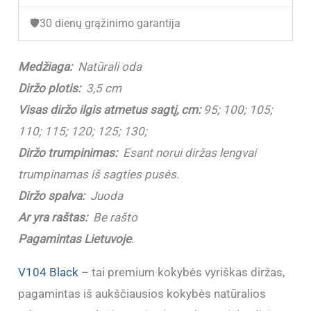
(3,5
🛡️
30 dienų grąžinimo garantija
cm)
Medžiaga:
Natūrali oda
Diržo plotis:
3,5 cm
Visas diržo ilgis atmetus sagtį, cm:
95; 100; 105;
110; 115; 120; 125; 130;
Diržo trumpinimas:
Esant norui diržas lengvai
trumpinamas iš sagties pusės.
Diržo spalva:
Juoda
Ar yra raštas:
Be rašto
Pagamintas Lietuvoje
.
V104 Black
– tai premium kokybės vyriškas diržas,
pagamintas iš aukščiausios kokybės natūralios