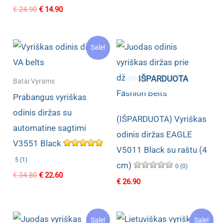
price
price
Original
Current
€
24.90
€
14.90
was:
is:
price
price
€ 23.90.
€ 14.60.
was:
is:
€ 24.90.
€ 14.90.
Sale!
IŠPARDUOTA
Batai Vyrams
Prabangus vyriškas
odinis diržas su
(IŠPARDUOTA) Vyriškas
automatine sagtimi
odinis diržas EAGLE
V3551 Black
V5011 Black su raštu (4
5 (1)
cm)
0 (0)
Original
Current
€
34.80
€
22.60
€
26.90
price
price
was:
is:
€ 34.80.
€ 22.60.
Sale!
Sale!