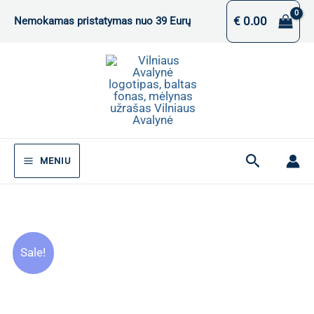
Pereiti
€
0.00
Nemokamas pristatymas nuo 39 Eurų
prie
turinio
Paieška
MENIU
Sale!