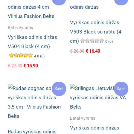
Vyriškas odinis diržas
Batai Vyrams
V503 Black su raštu (4
Vyriškas odinis diržas
cm)
0 (0)
V504 Black (4 cm)
Original
Current
€
26.90
€
16.40
price
price
4.8 (6)
was:
is:
Original
Current
€
27.40
€
15.90
€ 26.90.
€ 16.40.
price
price
was:
is:
€ 27.40.
€ 15.90.
Sale!
Sale!
Batai Vyrams
Vyriškas odinis diržas
Rudas vyriškas odinis