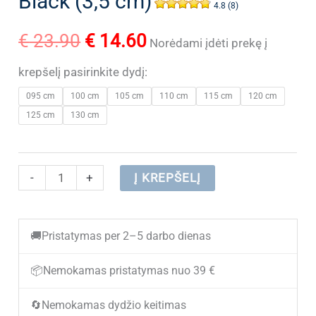
Black (3,5 cm)
4.8 (8)
Original
Current
€
23.90
€
14.60
Norėdami įdėti prekę į
price
price
krepšelį pasirinkite dydį:
095 cm
100 cm
105 cm
110 cm
115 cm
120 cm
was:
is:
125 cm
130 cm
€ 23.90.
€ 14.60.
produkto
-
+
Į KREPŠELĮ
kiekis:
Vyriškas
🚚
Pristatymas per 2–5 darbo dienas
odinis
diržas
📦
Nemokamas pristatymas nuo 39 €
V104
🔄
Nemokamas dydžio keitimas
Black