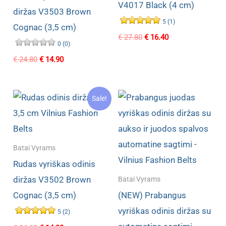
V4017 Black (4 cm)
diržas V3503 Brown
5 (1)
Cognac (3,5 cm)
Original
Current
€
27.80
€
16.40
0 (0)
price
price
was:
is:
Original
Current
€
24.80
€
14.90
€ 27.80.
€ 16.40.
price
price
was:
is:
€ 24.80.
€ 14.90.
Sale!
Batai Vyrams
Rudas vyriškas odinis
diržas V3502 Brown
Batai Vyrams
Cognac (3,5 cm)
(NEW) Prabangus
vyriškas odinis diržas su
5 (2)