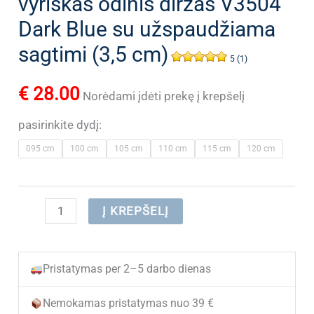
vyriškas odinis diržas V3504
Dark Blue su užspaudžiama
sagtimi (3,5 cm)
5 (1)
€
28.00
Norėdami įdėti prekę į krepšelį
pasirinkite dydį:
095 cm
100 cm
105 cm
110 cm
115 cm
120 cm
produkto
Į KREPŠELĮ
kiekis:
(IŠPARDUOTA)
Pristatymas per 2–5 darbo dienas
Stilingas
vyriškas
Nemokamas pristatymas nuo 39 €