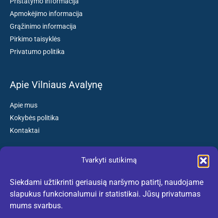
Pristatymo informacija
Apmokėjimo informacija
Grąžinimo informacija
Pirkimo taisyklės
Privatumo politika
Apie Vilniaus Avalynę
Apie mus
Kokybės politika
Kontaktai
Tvarkyti sutikimą
Susisiekite:
Siekdami užtikrinti geriausią naršymo patirtį, naudojame
El. paštas: kokybiskibatai@gmail.com
slapukus funkcionalumui ir statistikai. Jūsų privatumas
Tel. +370 659 77132
mums svarbus.
(Darbo dienomis nuo 10:30 iki 18:30 val.)