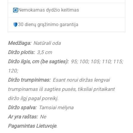
odinis
Nemokamas dydžio keitimas
diržas
V3504
30 dienų grąžinimo garantija
Dark
Blue
Medžiaga:
Natūrali oda
su
Diržo plotis:
3,5 cm
užspaudžiama
Diržo ilgis, cm (be sagties):
95; 100; 105; 110; 115;
sagtimi
120;
(3,5
Diržo trumpinimas:
Esant norui diržas lengvai
cm)
trumpinamas iš sagties pusės, tiksliai pritaikant
diržo ilgį pagal poreikį.
Diržo spalva:
Tamsiai mėlyna
Ar yra raštas:
Ne
Pagamintas Lietuvoje
.