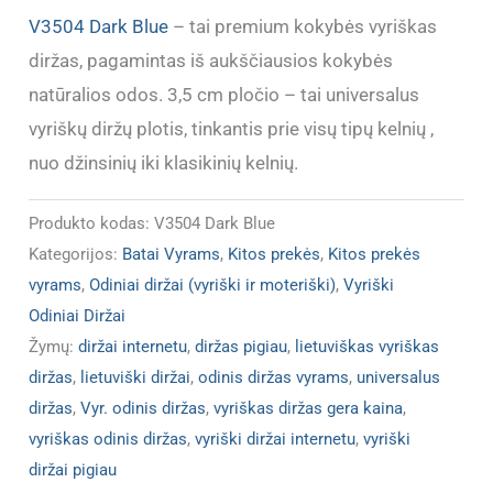
V3504 Dark Blue
– tai premium kokybės vyriškas
diržas, pagamintas iš aukščiausios kokybės
natūralios odos. 3,5 cm pločio – tai universalus
vyriškų diržų plotis, tinkantis prie visų tipų kelnių ,
nuo džinsinių iki klasikinių kelnių.
Produkto kodas:
V3504 Dark Blue
Kategorijos:
Batai Vyrams
,
Kitos prekės
,
Kitos prekės
vyrams
,
Odiniai diržai (vyriški ir moteriški)
,
Vyriški
Odiniai Diržai
Žymų:
diržai internetu
,
diržas pigiau
,
lietuviškas vyriškas
diržas
,
lietuviški diržai
,
odinis diržas vyrams
,
universalus
diržas
,
Vyr. odinis diržas
,
vyriškas diržas gera kaina
,
vyriškas odinis diržas
,
vyriški diržai internetu
,
vyriški
diržai pigiau