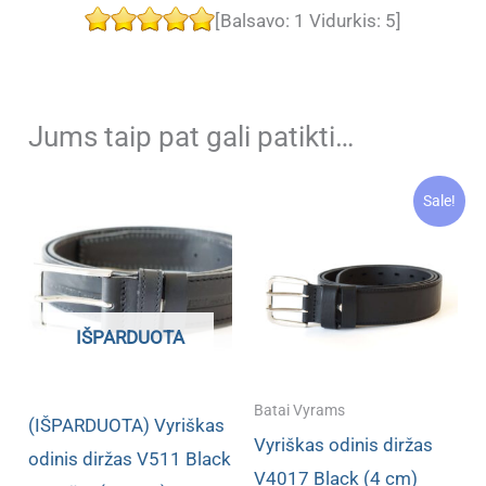
[Balsavo:
1
Vidurkis:
5
]
Jums taip pat gali patikti…
Sale!
IŠPARDUOTA
Batai Vyrams
(IŠPARDUOTA) Vyriškas
Vyriškas odinis diržas
odinis diržas V511 Black
V4017 Black (4 cm)