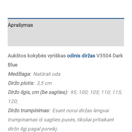
Aprašymas
Papildoma informacija
Aukštos kokybės vyriškas
odinis diržas
V3504 Dark
Blue
Medžiaga:
Natūrali oda
Diržo plotis:
3,5 cm
Diržo ilgis, cm (be sagties):
95; 100; 105; 110; 115;
120;
Diržo trumpinimas:
Esant norui diržas lengvai
trumpinamas iš sagties pusės, tiksliai pritaikant
diržo ilgį pagal poreikį.