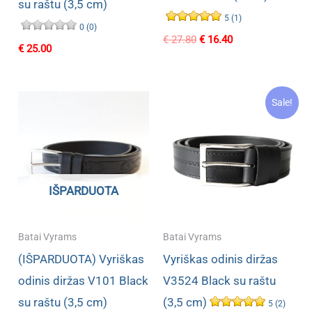
su raštu (3,5 cm)
5 (1)
0 (0)
Original
Current
€
27.80
€
16.40
€
25.00
price
price
was:
is:
€ 27.80.
€ 16.40.
Sale!
IŠPARDUOTA
Batai Vyrams
Batai Vyrams
(IŠPARDUOTA) Vyriškas
Vyriškas odinis diržas
odinis diržas V101 Black
V3524 Black su raštu
su raštu (3,5 cm)
(3,5 cm)
5 (2)