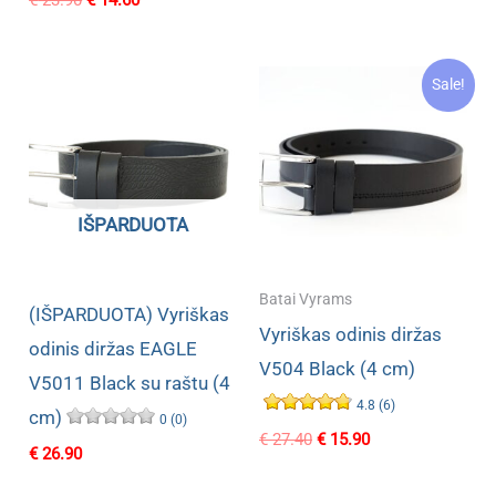
€
23.90
€
14.60
price
price
price
price
was:
is:
was:
is:
€ 26.90.
€ 16.40.
€ 23.90.
€ 14.60.
Sale!
IŠPARDUOTA
Batai Vyrams
(IŠPARDUOTA) Vyriškas
Vyriškas odinis diržas
odinis diržas EAGLE
V504 Black (4 cm)
V5011 Black su raštu (4
4.8 (6)
cm)
0 (0)
Original
Current
€
27.40
€
15.90
€
26.90
price
price
was:
is: