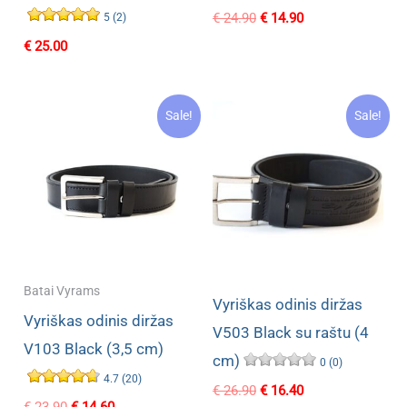
Original
Current
€
24.90
€
14.90
5 (2)
price
price
€
25.00
was:
is:
€ 24.90.
€ 14.90.
Sale!
Sale!
Batai Vyrams
Vyriškas odinis diržas
Vyriškas odinis diržas
V503 Black su raštu (4
V103 Black (3,5 cm)
cm)
0 (0)
4.7 (20)
Original
Current
€
26.90
€
16.40
Original
Current