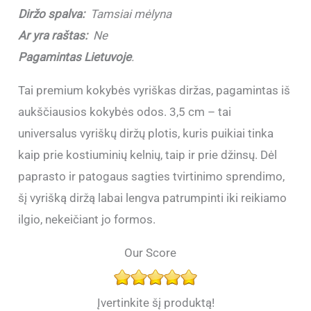
Diržo spalva:
Tamsiai mėlyna
Ar yra raštas:
Ne
Pagamintas Lietuvoje
.
Tai premium kokybės vyriškas diržas, pagamintas iš
aukščiausios kokybės odos. 3,5 cm – tai
universalus vyriškų diržų plotis, kuris puikiai tinka
kaip prie kostiuminių kelnių, taip ir prie džinsų. Dėl
paprasto ir patogaus sagties tvirtinimo sprendimo,
šį vyrišką diržą labai lengva patrumpinti iki reikiamo
ilgio, nekeičiant jo formos.
Our Score
Įvertinkite šį produktą!