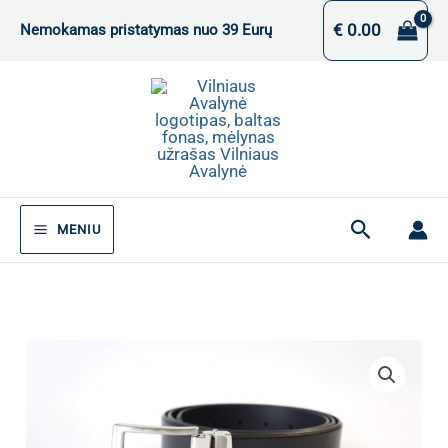
Pereiti
€
0.00
Nemokamas pristatymas nuo 39 Eurų
prie
turinio
Paieška
MENIU