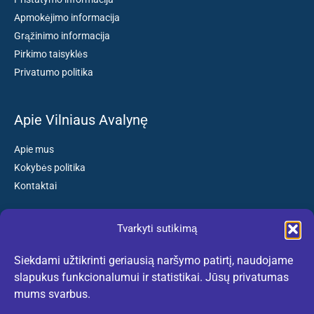
Apmokėjimo informacija
Grąžinimo informacija
Pirkimo taisyklės
Privatumo politika
Apie Vilniaus Avalynę
Apie mus
Kokybės politika
Kontaktai
Tvarkyti sutikimą
Susisiekite:
Siekdami užtikrinti geriausią naršymo patirtį, naudojame
El. paštas: kokybiskibatai@gmail.com
slapukus funkcionalumui ir statistikai. Jūsų privatumas
Tel. +370 659 77132
mums svarbus.
(Darbo dienomis nuo 10:30 iki 18:30 val.)