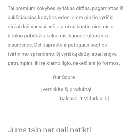
Tai premium kokybės vyriškas diržas, pagamintas iš
aukščiausios kokybės odos. 3 cm pločio vyriški
diržai dažniausiai nešiojami su kostiuminėmis ar
kitokio pobūdžio kelnėmis, kuriose kilpos yra
siauresnės. Dėl paprasto ir patogaus sagties
tvirtinimo sprendimo, šį vyrišką diržą labai lengva
patrumpinti iki reikiamo ilgio, nekeičiant jo formos.
Our Score
Įvertinkite šį produktą!
[Balsavo:
1
Vidurkis:
5
]
Jums taip pat gali patikti…