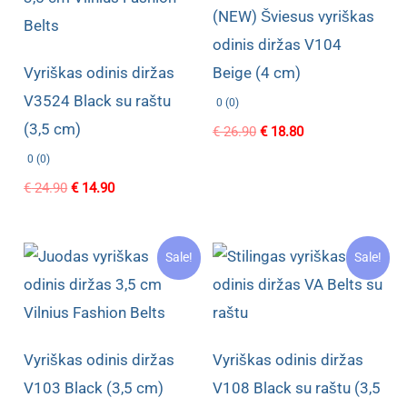
(NEW) Šviesus vyriškas
odinis diržas V104
Vyriškas odinis diržas
Beige (4 cm)
V3524 Black su raštu
0 (0)
(3,5 cm)
Original
Current
€
26.90
€
18.80
price
price
0 (0)
was:
is:
€ 26.90.
€ 18.80.
Original
Current
€
24.90
€
14.90
price
price
was:
is:
€ 24.90.
€ 14.90.
Sale!
Sale!
Vyriškas odinis diržas
Vyriškas odinis diržas
V103 Black (3,5 cm)
V108 Black su raštu (3,5