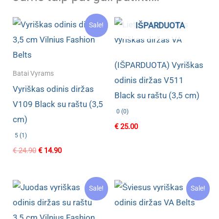
IŠPARDUOTA
Sale!
(IŠPARDUOTA) Vyriškas
Batai Vyrams
odinis diržas V511
Vyriškas odinis diržas
Black su raštu (3,5 cm)
V109 Black su raštu (3,5
0 (0)
cm)
€
25.00
5 (1)
Original
Current
€
24.90
€
14.90
price
price
was:
is:
€ 24.90.
€ 14.90.
Sale!
Sale!