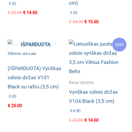
cm)
0 (0)
Original
Current
€
23.90
€
14.60
0 (0)
price
price
Original
Current
€
24.90
€
15.60
was:
is:
price
price
€ 23.90.
€ 14.60.
was:
is:
€ 24.90.
€ 15.60.
IŠPARDUOTA
Sale!
(IŠPARDUOTA) Vyriškas
odinis diržas V101
Batai Vyrams
Black su raštu (3,5 cm)
Vyriškas odinis diržas
0 (0)
V104 Black (3,5 cm)
€
25.00
4.8 (8)
Original
Current
€
23.90
€
14.60
price
price
was:
is: