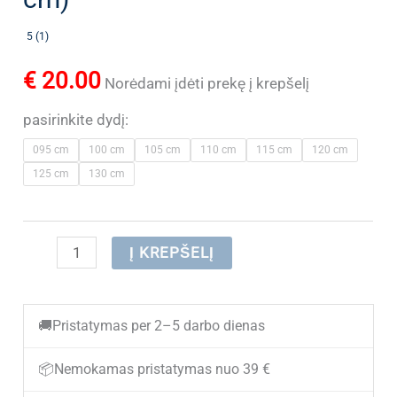
5 (1)
€
20.00
Norėdami įdėti prekę į krepšelį
pasirinkite dydį:
095 cm
100 cm
105 cm
110 cm
115 cm
120 cm
125 cm
130 cm
produkto
Į KREPŠELĮ
kiekis:
(IŠPARDUOTA)
🚚
Pristatymas per 2–5 darbo dienas
Vyriškas
odinis
📦
Nemokamas pristatymas nuo 39 €
diržas