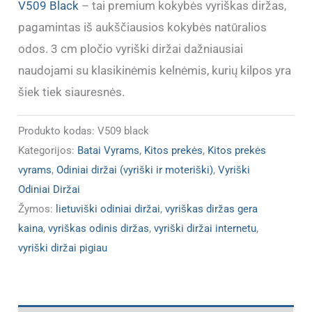
V509 Black
– tai premium kokybės vyriškas diržas,
pagamintas iš aukščiausios kokybės natūralios
odos. 3 cm pločio vyriški diržai dažniausiai
naudojami su klasikinėmis kelnėmis, kurių kilpos yra
šiek tiek siauresnės.
Produkto kodas:
V509 black
Kategorijos:
Batai Vyrams
,
Kitos prekės
,
Kitos prekės
vyrams
,
Odiniai diržai (vyriški ir moteriški)
,
Vyriški
Odiniai Diržai
Žymos:
lietuviški odiniai diržai
,
vyriškas diržas gera
kaina
,
vyriškas odinis diržas
,
vyriški diržai internetu
,
vyriški diržai pigiau