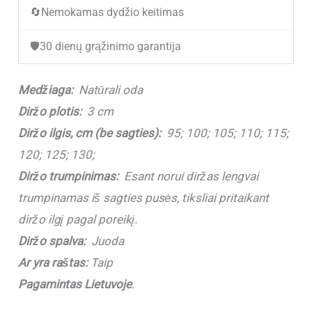
🔄
Nemokamas dydžio keitimas
V509
Black
🛡️
30 dienų grąžinimo garantija
(3
cm)
Medžiaga:
Natūrali oda
Diržo plotis:
3 cm
Diržo ilgis, cm (be sagties):
95; 100; 105; 110; 115;
120; 125; 130;
Diržo trumpinimas:
Esant norui diržas lengvai
trumpinamas iš sagties pusės, tiksliai pritaikant
diržo ilgį pagal poreikį.
Diržo spalva:
Juoda
Ar yra raštas:
Taip
Pagamintas Lietuvoje
.