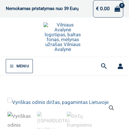
Pereiti
€
0.00
Nemokamas pristatymas nuo 39 Eurų
prie
turinio
Paieška
MENIU