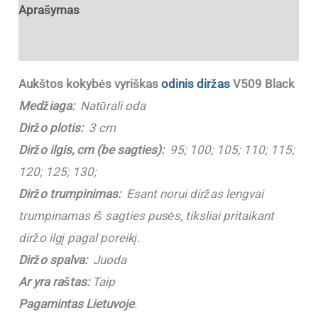
Aprašymas
Papildoma informacija
Aukštos kokybės vyriškas
odinis diržas
V509 Black
Medžiaga:
Natūrali oda
Diržo plotis:
3 cm
Diržo ilgis, cm (be sagties):
95; 100; 105; 110; 115;
120; 125; 130;
Diržo trumpinimas:
Esant norui diržas lengvai
trumpinamas iš sagties pusės, tiksliai pritaikant
diržo ilgį pagal poreikį.
Diržo spalva:
Juoda
Ar yra raštas:
Taip
Pagamintas Lietuvoje
.