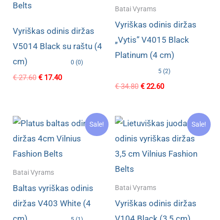
Batai Vyrams
Vyriškas odinis diržas
Vyriškas odinis diržas
„Vytis” V4015 Black
V5014 Black su raštu (4
Platinum (4 cm)
cm)
0 (0)
5 (2)
Original
Current
€
27.60
€
17.40
Original
Current
price
price
€
34.80
€
22.60
price
price
was:
is:
was:
is:
€ 27.60.
€ 17.40.
€ 34.80.
€ 22.60.
Sale!
Sale!
Batai Vyrams
Baltas vyriškas odinis
Batai Vyrams
diržas V403 White (4
Vyriškas odinis diržas
cm)
V104 Black (3,5 cm)
5 (1)