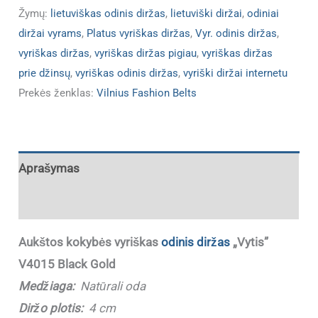
Žymų:
lietuviškas odinis diržas
,
lietuviški diržai
,
odiniai
diržai vyrams
,
Platus vyriškas diržas
,
Vyr. odinis diržas
,
vyriškas diržas
,
vyriškas diržas pigiau
,
vyriškas diržas
prie džinsų
,
vyriškas odinis diržas
,
vyriški diržai internetu
Prekės ženklas:
Vilnius Fashion Belts
Aprašymas
Papildoma informacija
Aukštos kokybės vyriškas
odinis diržas
„Vytis”
V4015 Black Gold
Medžiaga:
Natūrali oda
Diržo plotis:
4 cm