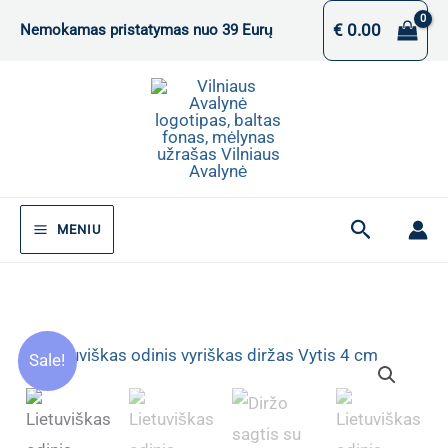
Pereiti
€
0.00
Nemokamas pristatymas nuo 39 Eurų
prie
turinio
Paieška
MENIU
Sale!