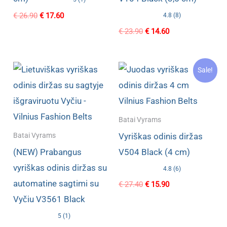
Original
Current
€
26.90
€
17.60
4.8 (8)
price
price
Original
Current
€
23.90
€
14.60
was:
is:
price
price
€ 26.90.
€ 17.60.
was:
is:
€ 23.90.
€ 14.60.
Sale!
Batai Vyrams
Vyriškas odinis diržas
Batai Vyrams
(NEW) Prabangus
V504 Black (4 cm)
vyriškas odinis diržas su
4.8 (6)
automatine sagtimi su
Original
Current
€
27.40
€
15.90
price
price
Vyčiu V3561 Black
was:
is:
€ 27.40.
€ 15.90.
5 (1)