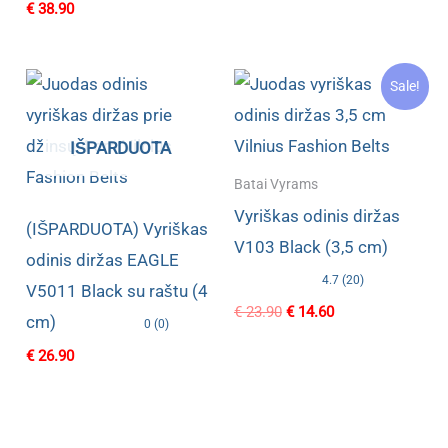
€
38.90
Sale!
IŠPARDUOTA
Batai Vyrams
Vyriškas odinis diržas
(IŠPARDUOTA) Vyriškas
V103 Black (3,5 cm)
odinis diržas EAGLE
4.7 (20)
V5011 Black su raštu (4
Original
Current
€
23.90
€
14.60
cm)
0 (0)
price
price
was:
is:
€
26.90
€ 23.90.
€ 14.60.