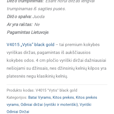
Diržo trumpinimas:
Esant norui diržas lengvai
trumpinamas iš sagties pusės.
Diržo spalva:
Juoda
Ar yra raštas:
Ne
Pagamintas Lietuvoje
.
V4015 „Vytis” black gold
– tai premium kokybės
vyriškas diržas, pagamintas iš aukščiausios
kokybės odos. 4 cm pločio vyriški diržai dažniausiai
nešiojami su džinsais, nes džinsinių kelnių kilpos yra
platesnės negu klasikinių kelnių.
Produkto kodas:
V4015 "Vytis" black gold
Kategorijos:
Batai Vyrams
,
Kitos prekės
,
Kitos prekės
vyrams
,
Odiniai diržai (vyriški ir moteriški)
,
Vyriški
Odiniai Diržai