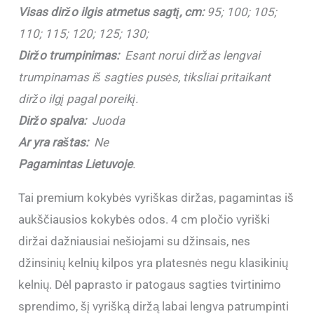
Visas diržo ilgis atmetus sagtį, cm:
95; 100; 105;
110; 115; 120; 125; 130;
Diržo trumpinimas:
Esant norui diržas lengvai
trumpinamas iš sagties pusės, tiksliai pritaikant
diržo ilgį pagal poreikį.
Diržo spalva:
Juoda
Ar yra raštas:
Ne
Pagamintas Lietuvoje
.
Tai premium kokybės vyriškas diržas, pagamintas iš
aukščiausios kokybės odos. 4 cm pločio vyriški
diržai dažniausiai nešiojami su džinsais, nes
džinsinių kelnių kilpos yra platesnės negu klasikinių
kelnių. Dėl paprasto ir patogaus sagties tvirtinimo
sprendimo, šį vyrišką diržą labai lengva patrumpinti