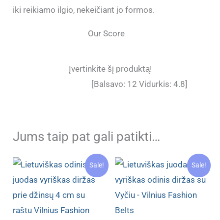
iki reikiamo ilgio, nekeičiant jo formos.
Our Score
Įvertinkite šį produktą!
[Balsavo:
12
Vidurkis:
4.8
]
Jums taip pat gali patikti…
Sale!
Sale!