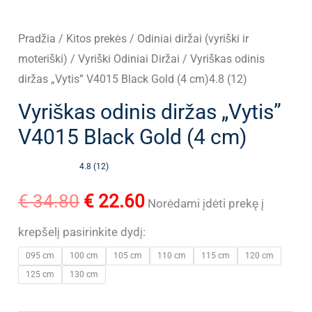
Pradžia
/
Kitos prekės
/
Odiniai diržai (vyriški ir
moteriški)
/
Vyriški Odiniai Diržai
/ Vyriškas odinis
diržas „Vytis” V4015 Black Gold (4 cm)4.8 (12)
Vyriškas odinis diržas „Vytis”
V4015 Black Gold (4 cm)
4.8 (12)
Original
Current
€
34.80
€
22.60
Norėdami įdėti prekę į
price
price
krepšelį pasirinkite dydį:
095 cm
100 cm
105 cm
110 cm
115 cm
120 cm
was:
is:
125 cm
130 cm
€ 34.80.
€ 22.60.