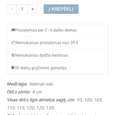
produkto
-
+
Į KREPŠELĮ
kiekis:
Vyriškas
🚚
Pristatymas per 2–5 darbo dienas
odinis
diržas
📦
Nemokamas pristatymas nuo 39 €
"Vytis"
🔄
Nemokamas dydžio keitimas
V4015
Black
🛡️
30 dienų grąžinimo garantija
Gold
(4
Medžiaga:
Natūrali oda
cm)
Diržo plotis:
4 cm
Visas diržo ilgis atmetus sagtį, cm:
95; 100; 105;
110; 115; 120; 125; 130;