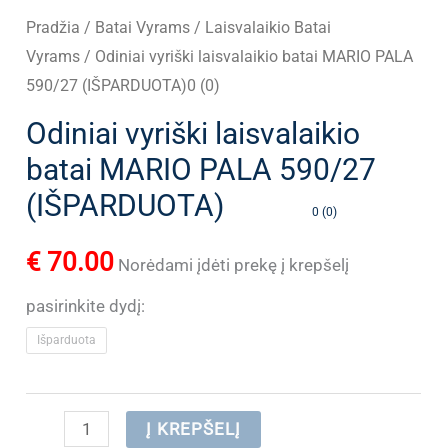
Pradžia
/
Batai Vyrams
/
Laisvalaikio Batai
Vyrams
/ Odiniai vyriški laisvalaikio batai MARIO PALA
590/27 (IŠPARDUOTA)0 (0)
Odiniai vyriški laisvalaikio
batai MARIO PALA 590/27
(IŠPARDUOTA)
0 (0)
€
70.00
Norėdami įdėti prekę į krepšelį
pasirinkite dydį:
Išparduota
produkto
Į KREPŠELĮ