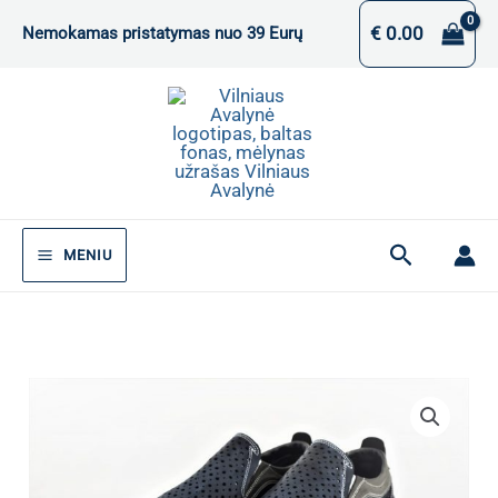
Pereiti
€
0.00
Nemokamas pristatymas nuo 39 Eurų
prie
turinio
Paieška
MENIU