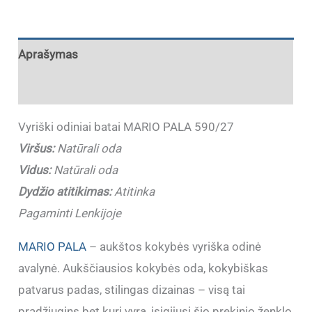
Aprašymas
Papildoma informacija
Vyriški odiniai batai MARIO PALA 590/27
Viršus:
Natūrali oda
Vidus:
Natūrali oda
Dydžio atitikimas:
Atitinka
Pagaminti Lenkijoje
MARIO PALA
– aukštos kokybės vyriška odinė
avalynė. Aukščiausios kokybės oda, kokybiškas
patvarus padas, stilingas dizainas – visą tai
pradžiugins bet kurį vyrą, įsigijusį šio prekinio ženklo