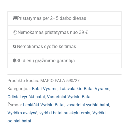
kiekis:
Odiniai
🚚
Pristatymas per 2–5 darbo dienas
vyriški
laisvalaikio
📦
Nemokamas pristatymas nuo 39 €
batai
🔄
Nemokamas dydžio keitimas
MARIO
PALA
🛡️
30 dienų grąžinimo garantija
590/27
(IŠPARDUOTA)
Produkto kodas:
MARIO PALA 590/27
Kategorijos:
Batai Vyrams
,
Laisvalaikio Batai Vyrams
,
Odiniai vyriški batai
,
Vasariniai Vyriški Batai
Žymos:
Lenkiški Vyriški Batai
,
vasariniai vyriški batai
,
Vyriška avalynė
,
vyriški batai su skylutėmis
,
Vyriški
odiniai batai