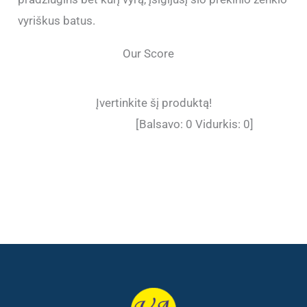
vyriškus batus.
Our Score
Įvertinkite šį produktą!
[Balsavo:
0
Vidurkis:
0
]