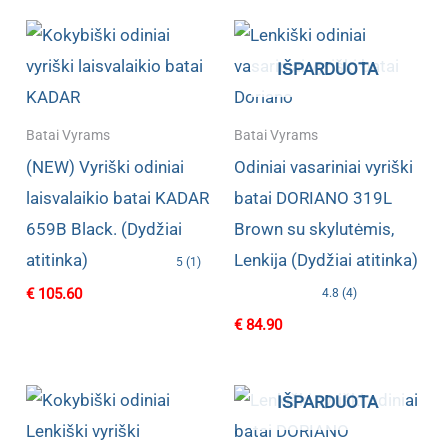
IŠPARDUOTA
Batai Vyrams
Batai Vyrams
(NEW) Vyriški odiniai
Odiniai vasariniai vyriški
laisvalaikio batai KADAR
batai DORIANO 319L
659B Black. (Dydžiai
Brown su skylutėmis,
atitinka)
Lenkija (Dydžiai atitinka)
5 (1)
€
105.60
4.8 (4)
€
84.90
IŠPARDUOTA