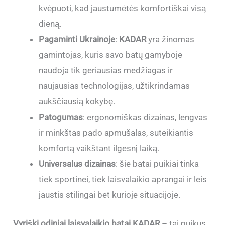
kvėpuoti, kad jaustumėtės komfortiškai visą
dieną.
Pagaminti Ukrainoje
:
KADAR
yra žinomas
gamintojas, kuris savo batų gamyboje
naudoja tik geriausias medžiagas ir
naujausias technologijas, užtikrindamas
aukščiausią kokybę.
Patogumas
: ergonomiškas dizainas, lengvas
ir minkštas pado apmušalas, suteikiantis
komfortą vaikštant ilgesnį laiką.
Universalus dizainas
: šie batai puikiai tinka
tiek sportinei, tiek laisvalaikio aprangai ir leis
jaustis stilingai bet kurioje situacijoje.
Vyriški odiniai laisvalaikio batai KADAR
– tai puikus