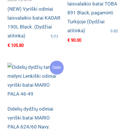
laisvalaikio batai TOBA
(NEW) Vyriški odiniai
891 Black, pagaminti
laisvalaikio batai KADAR
Turkijoje (Dydžiai
190L Black. (Dydžiai
atitinka)
0 (0)
atitinka)
5 (1)
€
90.00
€
105.80
Sale!
Didelių dydžių odiniai
vyriški batai MARIO
PALA 624/60 Navy.