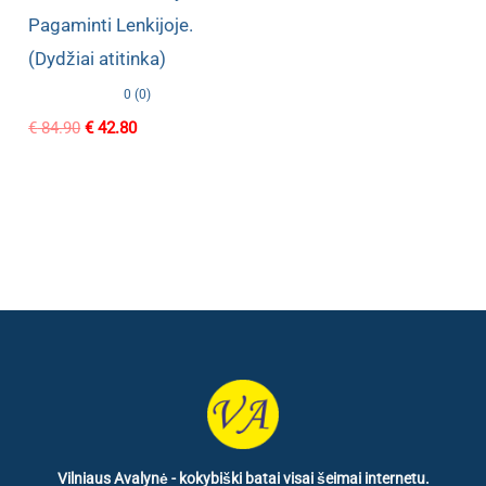
Pagaminti Lenkijoje.
(Dydžiai atitinka)
0 (0)
Original
Current
€
84.90
€
42.80
price
price
was:
is:
€ 84.90.
€ 42.80.
Vilniaus Avalynė - kokybiški batai visai šeimai internetu.