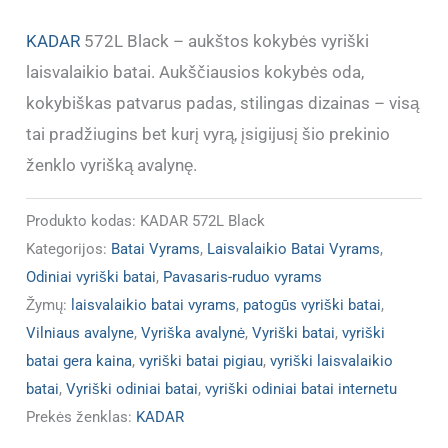
KADAR
572L Black – aukštos kokybės vyriški
laisvalaikio batai. Aukščiausios kokybės oda,
kokybiškas patvarus padas, stilingas dizainas – visą
tai pradžiugins bet kurį vyrą, įsigijusį šio prekinio
ženklo vyrišką avalynę.
Produkto kodas:
KADAR 572L Black
Kategorijos:
Batai Vyrams
,
Laisvalaikio Batai Vyrams
,
Odiniai vyriški batai
,
Pavasaris-ruduo vyrams
Žymų:
laisvalaikio batai vyrams
,
patogūs vyriški batai
,
Vilniaus avalyne
,
Vyriška avalynė
,
Vyriški batai
,
vyriški
batai gera kaina
,
vyriški batai pigiau
,
vyriški laisvalaikio
batai
,
Vyriški odiniai batai
,
vyriški odiniai batai internetu
Prekės ženklas:
KADAR