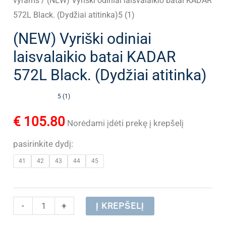
vyrams
/ (NEW) Vyriški odiniai laisvalaikio batai KADAR
572L Black. (Dydžiai atitinka)5 (1)
(NEW) Vyriški odiniai
laisvalaikio batai KADAR
572L Black. (Dydžiai atitinka)
5 (1)
€
105.80
Norėdami įdėti prekę į krepšelį
pasirinkite dydį:
41
42
43
44
45
produkto
-
+
Į KREPŠELĮ
kiekis: