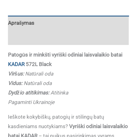
Aprašymas
Papildoma informacija
Patogūs ir minkšti vyriški odiniai laisvalaikio batai
KADAR
572L Black
Viršus:
Natūrali oda
Vidus:
Natūrali oda
Dydžio atitikimas:
Atitinka
Pagaminti Ukrainoje
Ieškote kokybiškų, patogių ir stilingų batų
kasdieniams nuotykiams?
Vyriški odiniai laisvalaikio
batai KADAR
– tai puikus pasirinkimas vyrams,