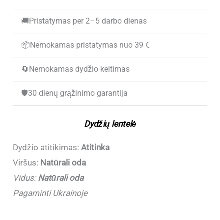
(NEW)
🚚
Pristatymas per 2–5 darbo dienas
Vyriški
odiniai
📦
Nemokamas pristatymas nuo 39 €
laisvalaikio
🔄
Nemokamas dydžio keitimas
batai
KADAR
🛡️
30 dienų grąžinimo garantija
572L
Black.
Dydžių lentelė
(Dydžiai
atitinka)
Dydžio atitikimas:
Atitinka
Viršus:
Natūrali oda
Vidus:
Natūrali oda
Pagaminti Ukrainoje