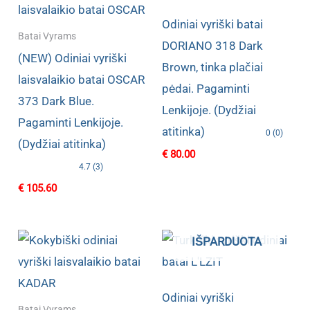
Odiniai vyriški batai
Batai Vyrams
DORIANO 318 Dark
(NEW) Odiniai vyriški
Brown, tinka plačiai
laisvalaikio batai OSCAR
pėdai. Pagaminti
373 Dark Blue.
Lenkijoje. (Dydžiai
Pagaminti Lenkijoje.
atitinka)
0 (0)
(Dydžiai atitinka)
€
80.00
4.7 (3)
€
105.60
IŠPARDUOTA
Odiniai vyriški
Batai Vyrams