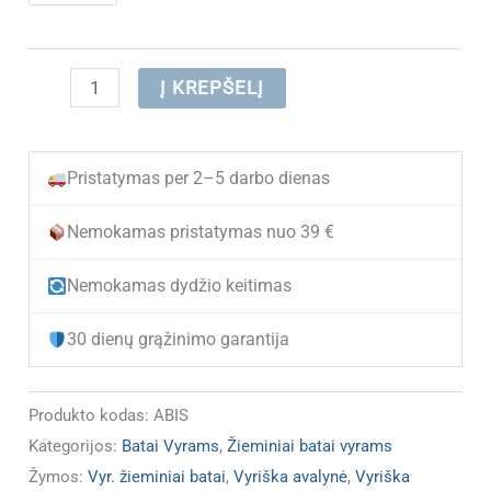
produkto
Į KREPŠELĮ
kiekis:
(IŠPARDUOTA)
Pristatymas per 2–5 darbo dienas
odiniai
žieminiai
Nemokamas pristatymas nuo 39 €
batai
Nemokamas dydžio keitimas
ABIS
30 dienų grąžinimo garantija
Produkto kodas:
ABIS
Kategorijos:
Batai Vyrams
,
Žieminiai batai vyrams
Žymos:
Vyr. žieminiai batai
,
Vyriška avalynė
,
Vyriška