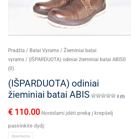
Pradžia
/
Batai Vyrams
/
Žieminiai batai
vyrams
/ (IŠPARDUOTA) odiniai žieminiai batai ABIS0
(0)
(IŠPARDUOTA) odiniai
žieminiai batai ABIS
0 (0)
€
110.00
Norėdami įdėti prekę į krepšelį
pasirinkite dydį:
Išparduota