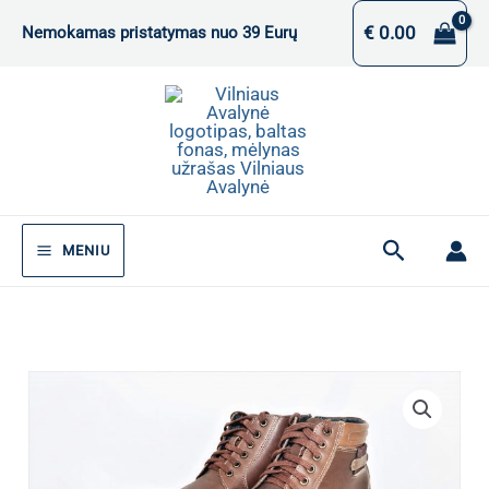
Pereiti
€
0.00
Nemokamas pristatymas nuo 39 Eurų
prie
turinio
Paieška
MENIU