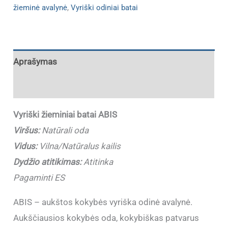
žieminė avalynė
,
Vyriški odiniai batai
Aprašymas
Papildoma informacija
Vyriški žieminiai batai ABIS
Viršus:
Natūrali oda
Vidus:
Vilna/Natūralus kailis
Dydžio atitikimas:
Atitinka
Pagaminti ES
ABIS – aukštos kokybės vyriška odinė avalynė.
Aukščiausios kokybės oda, kokybiškas patvarus