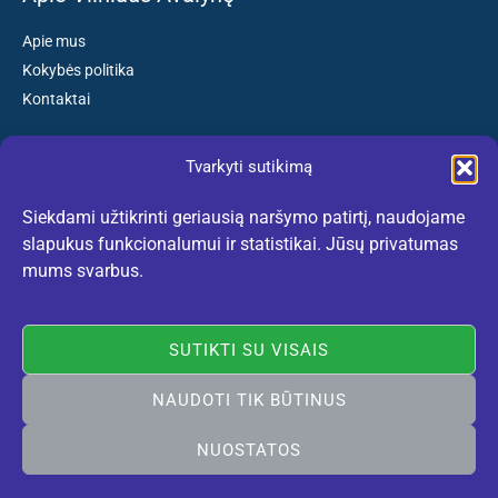
Apie mus
Kokybės politika
Kontaktai
Tvarkyti sutikimą
Susisiekite:
Siekdami užtikrinti geriausią naršymo patirtį, naudojame
El. paštas: kokybiskibatai@gmail.com
slapukus funkcionalumui ir statistikai. Jūsų privatumas
Tel. +370 659 77132
mums svarbus.
(Darbo dienomis nuo 10:30 iki 18:30 val.)
SUTIKTI SU VISAIS
NAUDOTI TIK BŪTINUS
Rekomenduojame:
lietuviskidirzai.lt
© 2005-2026 Vilniaus Avalynė. Visos teisės saugomos. Sukurta
NUOSTATOS
Vilniausweb