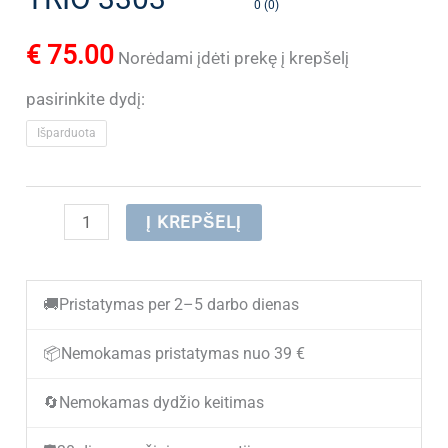
0 (0)
€
75.00
Norėdami įdėti prekę į krepšelį
pasirinkite dydį:
Išparduota
produkto
Į KREPŠELĮ
kiekis:
(IŠPARDUOTA)
🚚
Pristatymas per 2–5 darbo dienas
Vyriški
klasikinio
📦
Nemokamas pristatymas nuo 39 €
stiliaus
🔄
Nemokamas dydžio keitimas
odiniai
batai