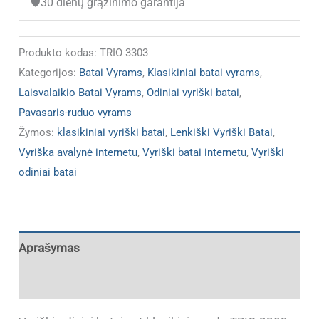
🛡️
30 dienų grąžinimo garantija
TRIO
3303
Produkto kodas:
TRIO 3303
Kategorijos:
Batai Vyrams
,
Klasikiniai batai vyrams
,
Laisvalaikio Batai Vyrams
,
Odiniai vyriški batai
,
Pavasaris-ruduo vyrams
Žymos:
klasikiniai vyriški batai
,
Lenkiški Vyriški Batai
,
Vyriška avalynė internetu
,
Vyriški batai internetu
,
Vyriški
odiniai batai
Aprašymas
Papildoma informacija