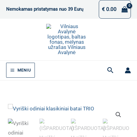
Pereiti
€
0.00
Nemokamas pristatymas nuo 39 Eurų
prie
turinio
Paieška
MENIU