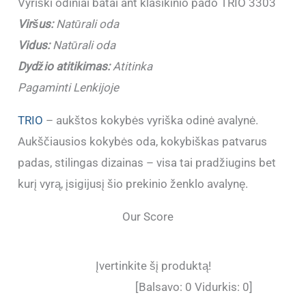
Vyriški odiniai batai ant klasikinio pado TRIO 3303
Viršus:
Natūrali oda
Vidus:
Natūrali oda
Dydžio atitikimas:
Atitinka
Pagaminti Lenkijoje
TRIO
– aukštos kokybės vyriška odinė avalynė.
Aukščiausios kokybės oda, kokybiškas patvarus
padas, stilingas dizainas – visa tai pradžiugins bet
kurį vyrą, įsigijusį šio prekinio ženklo avalynę.
Our Score
Įvertinkite šį produktą!
[Balsavo:
0
Vidurkis:
0
]