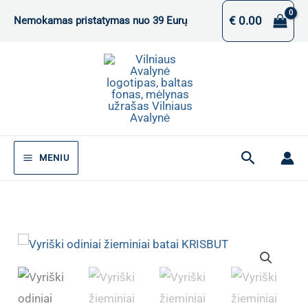
Pereiti
€
0.00
Nemokamas pristatymas nuo 39 Eurų
prie
turinio
Paieška
MENIU