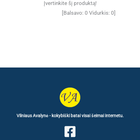
Įvertinkite šį produktą!
[Balsavo:
0
Vidurkis:
0
]
Vilniaus Avalynė - kokybiški batai visai šeimai internetu.