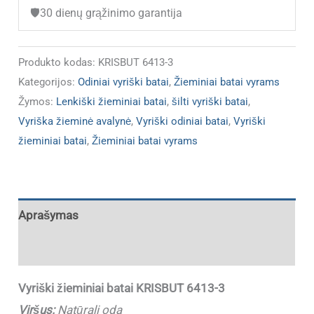
3,
🛡️
30 dienų grąžinimo garantija
Natūrali
oda
Produkto kodas:
KRISBUT 6413-3
(IŠPARDUOTA)
Kategorijos:
Odiniai vyriški batai
,
Žieminiai batai vyrams
Žymos:
Lenkiški žieminiai batai
,
šilti vyriški batai
,
Vyriška žieminė avalynė
,
Vyriški odiniai batai
,
Vyriški
žieminiai batai
,
Žieminiai batai vyrams
Aprašymas
Papildoma informacija
Vyriški žieminiai batai KRISBUT 6413-3
Viršus:
Natūrali oda