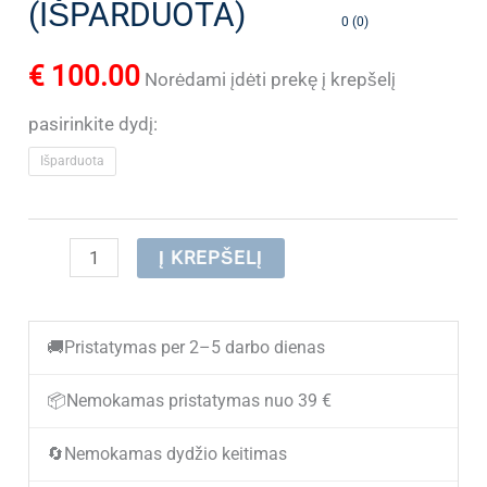
(IŠPARDUOTA)
0 (0)
€
100.00
Norėdami įdėti prekę į krepšelį
pasirinkite dydį:
Išparduota
produkto
Į KREPŠELĮ
kiekis:
Vyriški
🚚
Pristatymas per 2–5 darbo dienas
žieminiai
batai
📦
Nemokamas pristatymas nuo 39 €
KRISBUT
🔄
Nemokamas dydžio keitimas
6413-