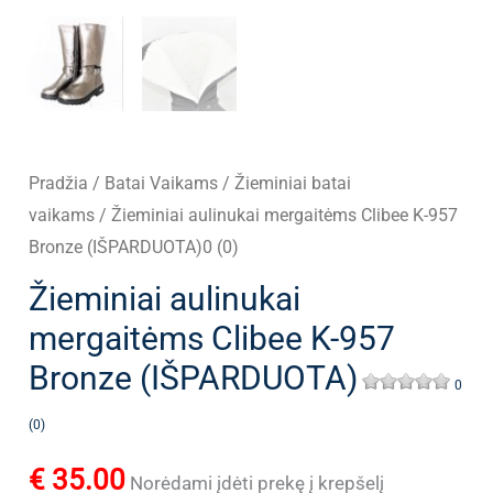
Pradžia
/
Batai Vaikams
/
Žieminiai batai
vaikams
/ Žieminiai aulinukai mergaitėms Clibee K-957
Bronze (IŠPARDUOTA)0 (0)
Žieminiai aulinukai
mergaitėms Clibee K-957
Bronze (IŠPARDUOTA)
0
(0)
€
35.00
Norėdami įdėti prekę į krepšelį