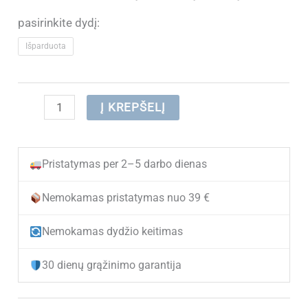
pasirinkite dydį:
Išparduota
produkto
Į KREPŠELĮ
kiekis:
Žieminiai
Pristatymas per 2–5 darbo dienas
aulinukai
mergaitėms
Nemokamas pristatymas nuo 39 €
Clibee
Nemokamas dydžio keitimas
K-
957
30 dienų grąžinimo garantija
Bronze
(IŠPARDUOTA)