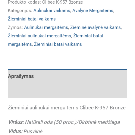
Produkto kodas:
Clibee K-957 Bzonze
Kategorijos:
Aulinukai vaikams
,
Avalynė Mergaitėms
,
Žieminiai batai vaikams
Žymos:
Aulinukai mergaitėms
,
Žieminė avalynė vaikams
,
Žieminiai aulinukai mergaitėms
,
Žieminiai batai
mergaitėms
,
Žieminiai batai vaikams
Aprašymas
Papildoma informacija
Žieminiai aulinukai mergaitėms Clibee K-957 Bronze
Viršus:
Natūrali oda (50 proc.)/Dirbtinė medžiaga
Vidus:
Pusvilnė