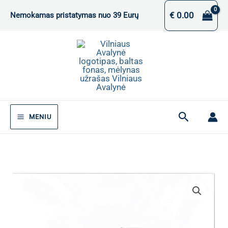
Pereiti
€
0.00
Nemokamas pristatymas nuo 39 Eurų
prie
turinio
Paieška
MENIU