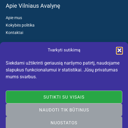
Apie Vilniaus Avalynę
Apie mus
Kokybės politika
Kontaktai
Tvarkyti sutikimą
Susisiekite:
Siekdami užtikrinti geriausią naršymo patirtį, naudojame
El. paštas: kokybiskibatai@gmail.com
slapukus funkcionalumui ir statistikai. Jūsų privatumas
Tel. +370 659 77132
mums svarbus.
(Darbo dienomis nuo 10:30 iki 18:30 val.)
SUTIKTI SU VISAIS
NAUDOTI TIK BŪTINUS
Rekomenduojame:
lietuviskidirzai.lt
© 2005-2026 Vilniaus Avalynė. Visos teisės saugomos. Sukurta
NUOSTATOS