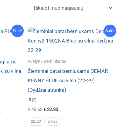
Sale!
Sale!
augliams
Avalynė Berniukams
 su vilna
Žieminiai batai berniukams DEMAR
KENNY BLUE su vilna (22-29)
(Dydžiai atitinka)
5 (2)
Original
Current
€
45.60
€
32.80
price
price
was:
is:
22/23
24/25
€ 45.60.
€ 32.80.