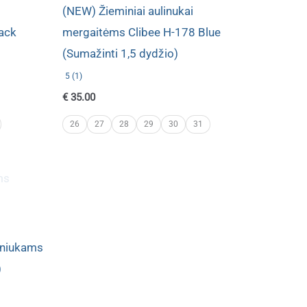
(NEW) Žieminiai aulinukai
ack
mergaitėms Clibee H-178 Blue
(Sumažinti 1,5 dydžio)
5 (1)
€
35.00
26
27
28
29
30
31
rniukams
)