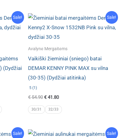
Sale!
Sale!
Avalynė Mergaitėms
rgaitėms
Vaikiški žieminiai (sniego) batai
 (Dydžiai
DEMAR KENNY PINK MAX su vilna
(30-35) (Dydžiai atitinka)
5 (1)
Original
Current
€
54.90
€
41.80
price
price
was:
is:
30/31
32/33
€ 54.90.
€ 41.80.
Sale!
Sale!