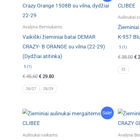
Aulinukai 
Žieminiai
Avalynė Berniukams
Vaikiški žieminiai batai DEMAR
K-957 Blu
CRAZY- B ORANGE su vilna (22-29)
5 (1)
(Dydžiai atitinka)
Ori
€
38.00
€
2
pri
5 (1)
wa
32
€ 3
Original
Current
€
45.60
€
29.80
price
price
was:
is:
26/27
28/29
€ 45.60.
€ 29.80.
Sale!
Aulinukai vaikams
Avalynė Be