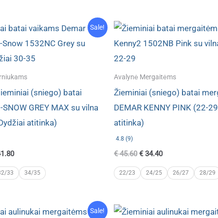
Sale!
rniukams
Avalynė Mergaitėms
žieminiai (sniego) batai
Žieminiai (sniego) batai me
-SNOW GREY MAX su vilna
DEMAR KENNY PINK (22-29)
Dydžiai atitinka)
atitinka)
4.8 (9)
ginal
Current
Original
Current
1.80
€
45.60
€
34.40
ce
price
price
price
s:
is:
was:
is:
32/33
34/35
22/23
24/25
26/27
28/29
4.90.
€ 41.80.
€ 45.60.
€ 34.40.
Sale!