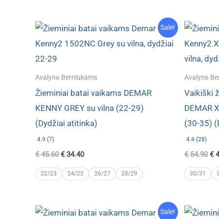
Sale!
Avalynė Berniukams
Avalynė Be
Žieminiai batai vaikams DEMAR
Vaikiški 
KENNY GREY su vilna (22-29)
DEMAR X
(Dydžiai atitinka)
(30-35) (
4.9 (7)
4.4 (28)
Original
Current
Ori
€
45.60
€
34.40
€
54.90
€
4
price
price
pri
was:
is:
wa
22/23
24/25
26/27
28/29
30/31
€ 45.60.
€ 34.40.
€ 5
Sale!