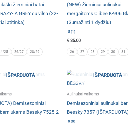
kiški žieminiai batai
(NEW) Žieminiai aulinukai
AZY- A GREY su vilna (22-
mergaitėms Clibee K-906 Bl
iai atitinka)
(Sumažinti 1 dydžiu)
5 (1)
€
35.00
24/25
26/27
28/29
26
27
28
29
30
31
IŠPARDUOTA
IŠPARDUOTA
vaikams
Aulinukai vaikams
OTA) Demisezoniniai
Demisezoniniai aulinukai be
i berniukams Bessky 7525-2
Bessky 7357 (IŠPARDUOTA
0 (0)