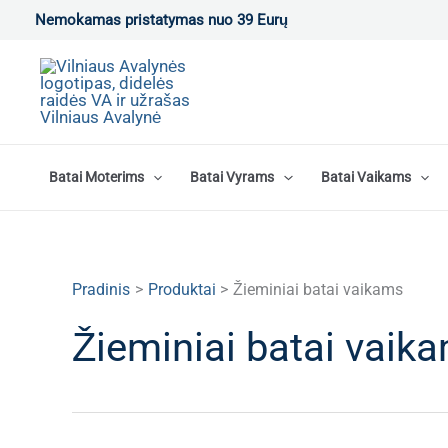
Pereiti
Nemokamas pristatymas nuo 39 Eurų
prie
turinio
Batai Moterims
Batai Vyrams
Batai Vaikams
Pradinis
Produktai
Žieminiai batai vaikams
Žieminiai batai vaik