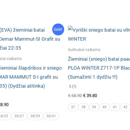
Sale!
Aulinukai vaikams
Žieminiai (sniego) batai pa
atai vaikams
žieminiai šlapdribos ir sniego
PLOA WINTER Z717-1P Black
MAR MAMMUT S-I grafit su
(Sumažinti 1 dydžiu !!!)
35) (Dydžiai atitinka)
5 (1)
Original
Current
€
68.90
€
39.80
price
price
ginal
Current
8.90
was:
is:
37
38
39
40
41
42
ce
price
€ 68.90.
€ 39.80.
s:
is:
24/25
26/27
28/29
30/31
9.80.
€ 28.90.