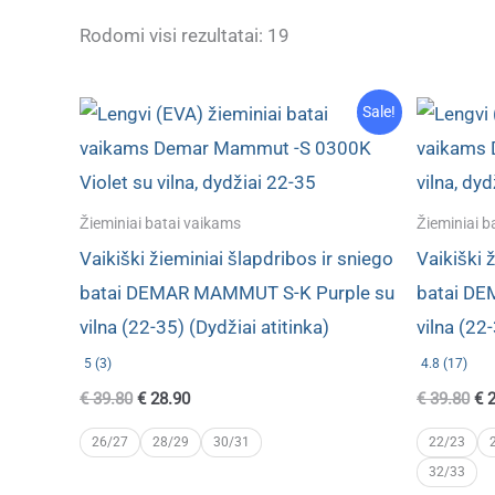
Rūšiuojama
Rodomi visi rezultatai: 19
pagal
naujausią
Sale!
Žieminiai batai vaikams
Žieminiai b
Vaikiški žieminiai šlapdribos ir sniego
Vaikiški 
batai DEMAR MAMMUT S-K Purple su
batai DE
vilna (22-35) (Dydžiai atitinka)
vilna (22-
5 (3)
4.8 (17)
Original
Current
Ori
€
39.80
€
28.90
€
39.80
€
2
price
price
pri
was:
is:
wa
26/27
28/29
30/31
22/23
€ 39.80.
€ 28.90.
€ 3
32/33