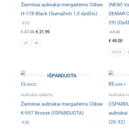
Žieminiai aulinukai mergaitėms Clibee
(NEW) Vai
H-178 Black (Sumažinti 1,5 dydžio)
DEMAR CR
29) (Dydž
5 (1)
Original
Current
€
37.00
€
21.99
4.8 (4)
price
price
€
45.00
was:
is:
27
30
€ 37.00.
€ 21.99.
22/23
IŠPARDUOTA
Aulinukai vaikams
Aulinukai 
Žieminiai aulinukai mergaitėms Clibee
(IŠPARDU
K-957 Bronze (IŠPARDUOTA)
aulinuka
(26-32)
0 (0)