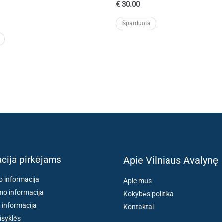
€
30.00
Išparduota
cija pirkėjams
Apie Vilniaus Avalynę
o informacija
Apie mus
o informacija
Kokybės politika
 informacija
Kontaktai
isyklės