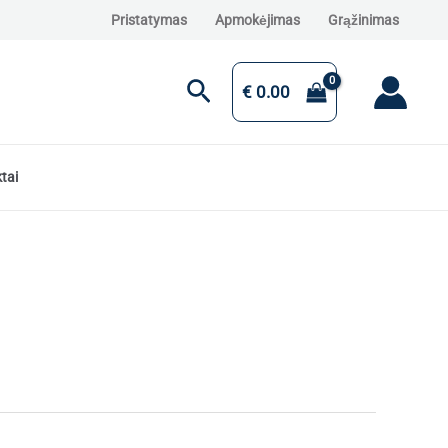
Pristatymas
Apmokėjimas
Grąžinimas
Paieška
€
0.00
tai