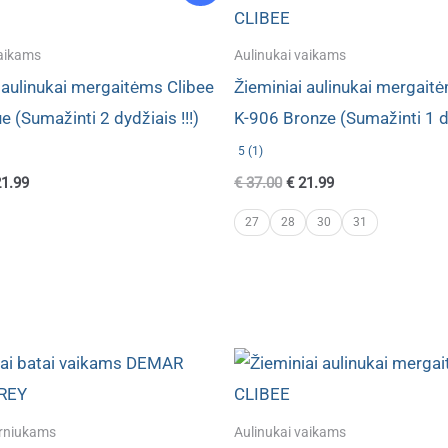
vaikams
Aulinukai vaikams
 aulinukai mergaitėms Clibee
Žieminiai aulinukai mergait
e (Sumažinti 2 dydžiais !!!)
K-906 Bronze (Sumažinti 1 d
5 (1)
ginal
Current
Original
Current
1.99
€
37.00
€
21.99
ce
price
price
price
s:
is:
was:
is:
27
28
30
31
8.00.
€ 21.99.
€ 37.00.
€ 21.99.
rniukams
Aulinukai vaikams