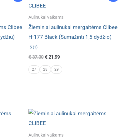
Aulinukai vaikams
ėms Clibee
Žieminiai aulinukai mergaitėms Clibee
ydžiu)
H-177 Black (Sumažinti 1,5 dydžio)
5 (1)
Original
Current
€
37.00
€
21.99
price
price
was:
is:
27
28
29
€ 37.00.
€ 21.99.
Aulinukai vaikams