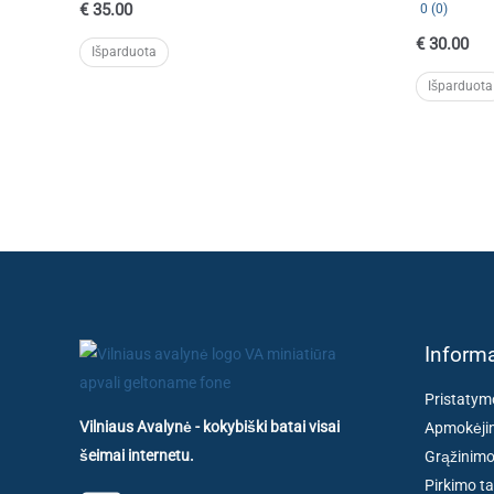
€
35.00
0 (0)
€
30.00
Išparduota
Išparduota
Informa
Pristatym
Vilniaus Avalynė - kokybiški batai visai
Apmokėjim
šeimai internetu.
Grąžinimo
Pirkimo ta