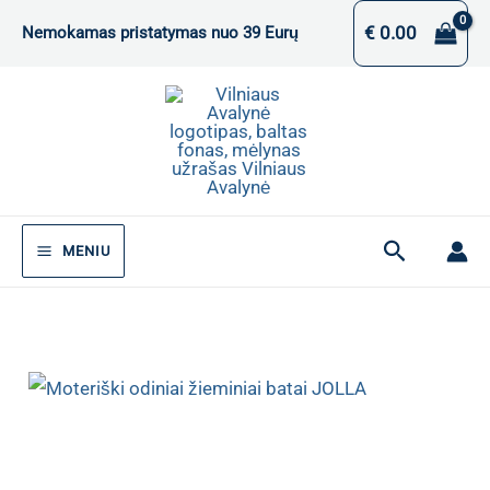
Pereiti
€
0.00
Nemokamas pristatymas nuo 39 Eurų
prie
turinio
Paieška
MENIU