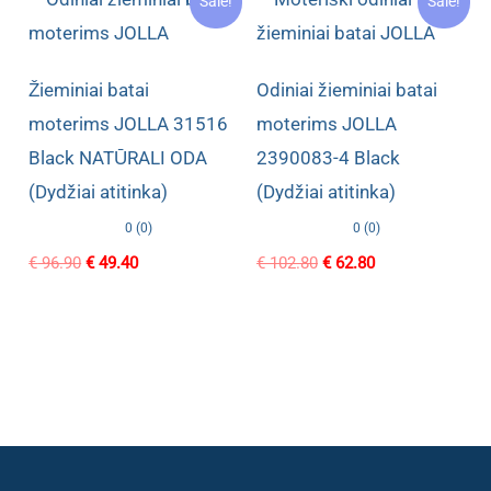
Sale!
Sale!
Žieminiai batai
Odiniai žieminiai batai
moterims JOLLA 31516
moterims JOLLA
Black NATŪRALI ODA
2390083-4 Black
(Dydžiai atitinka)
(Dydžiai atitinka)
0 (0)
0 (0)
Original
Current
Original
Current
€
96.90
€
49.40
€
102.80
€
62.80
price
price
price
price
was:
is:
was:
is:
€ 96.90.
€ 49.40.
€ 102.80.
€ 62.80.