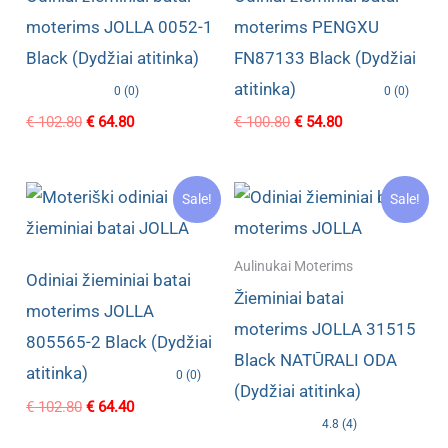
moterims JOLLA 0052-1
moterims PENGXU
Black (Dydžiai atitinka)
FN87133 Black (Dydžiai
atitinka)
0 (0)
0 (0)
Original
Current
Original
Current
€
102.80
€
64.80
€
100.80
€
54.80
price
price
price
price
was:
is:
was:
is:
€ 102.80.
€ 64.80.
€ 100.80.
€ 54.80.
Sale!
Sale!
Aulinukai Moterims
Odiniai žieminiai batai
Žieminiai batai
moterims JOLLA
moterims JOLLA 31515
805565-2 Black (Dydžiai
Black NATŪRALI ODA
atitinka)
0 (0)
(Dydžiai atitinka)
Original
Current
€
102.80
€
64.40
price
price
4.8 (4)
was:
is: