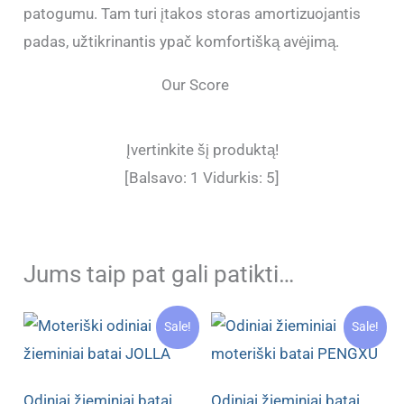
patogumu. Tam turi įtakos storas amortizuojantis
padas, užtikrinantis ypač komfortišką avėjimą.
Our Score
Įvertinkite šį produktą!
[Balsavo:
1
Vidurkis:
5
]
Jums taip pat gali patikti…
Sale!
Sale!
Odiniai žieminiai batai
Odiniai žieminiai batai