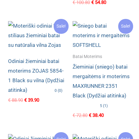
Original
Current
€
100.80
€
54.80
€ 102.80.
€ 64.40.
price
price
was:
is:
€ 100.80.
€ 54.80.
Sale!
Sale!
Batai Moterims
Odiniai žieminiai batai
Žieminiai (sniego) batai
moterims ZOJAS 5854-
mergaitėms ir moterims
1 Black su vilna (Dydžiai
MAXRUNNER 2351
atitinka)
0 (0)
Black (Dydžiai atitinka)
Original
Current
€
88.90
€
39.90
price
price
5 (1)
was:
is:
Original
Current
€
72.80
€
38.40
€ 88.90.
€ 39.90.
price
price
was:
is:
€ 72.80.
€ 38.40.