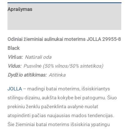
Aprašymas
Papildoma informacija
Odiniai žieminiai aulinukai moterims JOLLA 29955-8
Black
Viršus:
Natūrali oda
Vidus:
Pusvilnė (50% vilnos/50% sintetikos)
Dydžio atitikimas:
Atitinka
JOLLA
– madingi batai moterims, išsiskiriantys
stilingu dizainu, aukšta kokybe bei patogumu. Šiuo
prekiniu ženklu paženklinta avalynė nuolat
atspindinti pačias naujausias mados tendencijas.
Šie žieminiai batai moterims išsiskiria ypatingu