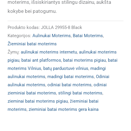
moterims, išsiskiriantys stilingu dizainu, aukšta
kokybe bei patogumu.
Produkto kodas:
JOLLA 29955-8 Black
Kategorijos:
Aulinukai Moterims
,
Batai Moterims
,
Žieminiai batai moterims
Žymų:
aulinukai moterims internetu
,
aulinukai moterims
pigiau
,
batai ant platformos
,
batai moterims pigiau
,
batai
moterims Vilnius
,
batų parduotuvė vilnius
,
madingi
aulinukai moterims
,
madingi batai moterims
,
Odiniai
aulinukai moterims
,
odiniai batai moterims
,
odiniai
zieminiai batai moterims
,
stilingi batai moterims
,
zieminai batai moterims pigiau
,
žieminiai batai
moterims
,
zieminiai batai moterims gera kaina