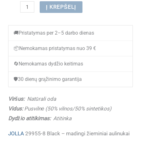
produkto
Į KREPŠELĮ
kiekis:
(IŠPARDUOTA)
🚚
Pristatymas per 2–5 darbo dienas
Žieminiai
batai
📦
Nemokamas pristatymas nuo 39 €
moterims
🔄
Nemokamas dydžio keitimas
JOLLA
29955-
🛡️
30 dienų grąžinimo garantija
8
Black
Viršus:
Natūrali oda
NATŪRALI
Vidus:
Pusvilnė (50% vilnos/50% sintetikos)
ODA
Dydžio atitikimas:
Atitinka
JOLLA
29955-8 Black – madingi žieminiai aulinukai