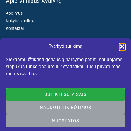
Apie Vilniaus Avalynę
Apie mus
Kokybės politika
Kontaktai
Tvarkyti sutikimą
Susisiekite:
Siekdami užtikrinti geriausią naršymo patirtį, naudojame
El. paštas: kokybiskibatai@gmail.com
slapukus funkcionalumui ir statistikai. Jūsų privatumas
Tel. +370 659 77132
mums svarbus.
(Darbo dienomis nuo 10:30 iki 18:30 val.)
SUTIKTI SU VISAIS
NAUDOTI TIK BŪTINUS
Rekomenduojame:
lietuviskidirzai.lt
© 2005-2026 Vilniaus Avalynė. Visos teisės saugomos. Sukurta
NUOSTATOS
Vilniausweb