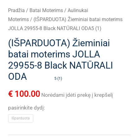
Pradžia
/
Batai Moterims
/
Aulinukai
Moterims
/ (IŠPARDUOTA) Žieminiai batai moterims
JOLLA 29955-8 Black NATŪRALI ODA5 (1)
(IŠPARDUOTA) Žieminiai
batai moterims JOLLA
29955-8 Black NATŪRALI
ODA
5 (1)
€
100.00
Norėdami įdėti prekę į krepšelį
pasirinkite dydį:
Išparduota