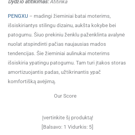
Dydžio atitikimas:
Atitinka
PENGXU
– madingi žieminiai batai moterims,
išsiskiriantys stilingu dizainu, aukšta kokybe bei
patogumu. Šiuo prekiniu ženklu paženklinta avalynė
nuolat atspindinti pačias naujausias mados
tendencijas. Šie žieminiai aulinukai moterims
išsiskiria ypatingu patogumu. Tam turi įtakos storas
amortizuojantis padas, užtikrinantis ypač
komfortišką avėjimą.
Our Score
Įvertinkite šį produktą!
[Balsavo:
1
Vidurkis:
5
]