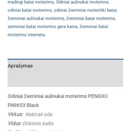
madingi batai moterims
,
Odiniai aulinukai moterims
,
odiniai batai moterims
,
odiniai žieminiai moteriški batai
,
žieminiai aulinukai moterims
,
žieminiai batai moterims
,
zieminiai batai moterims gera kaina
,
žieminiai batai
moterims internetu
Aprašymas
Papildoma informacija
Odiniai žieminiai aulinukai moterims PENGXU
FN9653 Black
Viršus:
Natūrali oda
Vidus:
Dirbtinis kailis