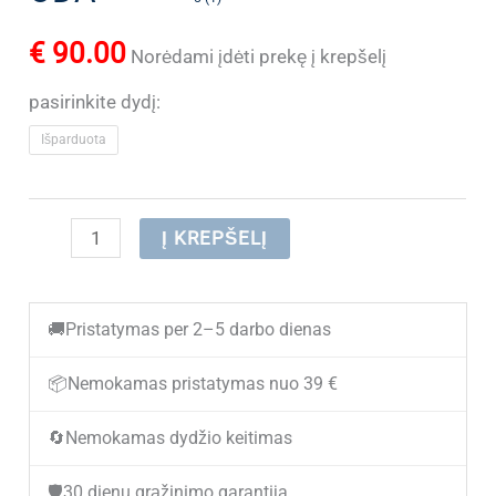
€
90.00
Norėdami įdėti prekę į krepšelį
pasirinkite dydį:
Išparduota
produkto
Į KREPŠELĮ
kiekis:
(IŠPARDUOTA)
🚚
Pristatymas per 2–5 darbo dienas
Žieminiai
batai
📦
Nemokamas pristatymas nuo 39 €
moterims
🔄
Nemokamas dydžio keitimas
PENGXU
FN9653
🛡️
30 dienų grąžinimo garantija