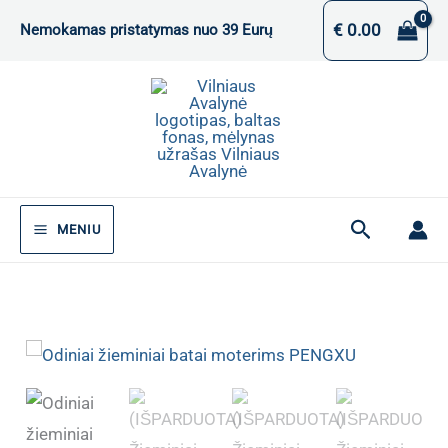
Pereiti
€
0.00
Nemokamas pristatymas nuo 39 Eurų
prie
turinio
Paieška
MENIU