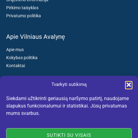
Pirkimo taisyklės
Privatumo politika
Apie Vilniaus Avalynę
Apie mus
Kokybės politika
Kontaktai
Tvarkyti sutikimą
Susisiekite:
Siekdami užtikrinti geriausią naršymo patirtį, naudojame
El. paštas: kokybiskibatai@gmail.com
slapukus funkcionalumui ir statistikai. Jūsų privatumas
Tel. +370 659 77132
mums svarbus.
(Darbo dienomis nuo 10:30 iki 18:30 val.)
SUTIKTI SU VISAIS