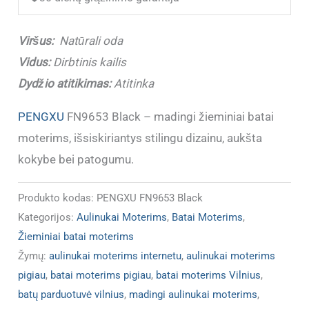
Black
NATŪRALI
Viršus:
Natūrali oda
ODA
Vidus:
Dirbtinis kailis
Dydžio atitikimas:
Atitinka
PENGXU
FN9653 Black – madingi žieminiai batai
moterims, išsiskiriantys stilingu dizainu, aukšta
kokybe bei patogumu.
Produkto kodas:
PENGXU FN9653 Black
Kategorijos:
Aulinukai Moterims
,
Batai Moterims
,
Žieminiai batai moterims
Žymų:
aulinukai moterims internetu
,
aulinukai moterims
pigiau
,
batai moterims pigiau
,
batai moterims Vilnius
,
batų parduotuvė vilnius
,
madingi aulinukai moterims
,