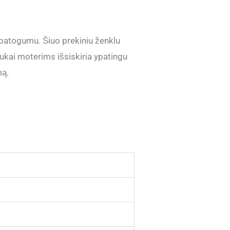
i patogumu. Šiuo prekiniu ženklu
nukai moterims išsiskiria ypatingu
mą.