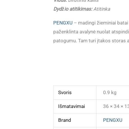
Dydžio atitikimas:
Atitinka
PENGXU
– madingi žieminiai batai 
paženklinta avalynė nuolat atspindi
patogumu. Tam turi įtakos storas a
Svoris
0.9 kg
Išmatavimai
36 × 34 × 1
Brand
PENGXU