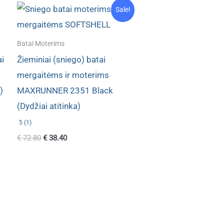
Sale!
Batai Moterims
ai
Žieminiai (sniego) batai
U
mergaitėms ir moterims
)
MAXRUNNER 2351 Black
(Dydžiai atitinka)
5 (1)
Original
Current
€
72.80
€
38.40
price
price
was:
is:
€ 72.80.
€ 38.40.