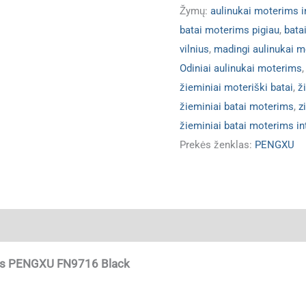
Žymų:
aulinukai moterims i
batai moterims pigiau
,
bata
vilnius
,
madingi aulinukai 
Odiniai aulinukai moterims
žieminiai moteriški batai
,
ž
žieminiai batai moterims
,
z
žieminiai batai moterims in
Prekės ženklas:
PENGXU
ja
rims PENGXU FN9716 Black