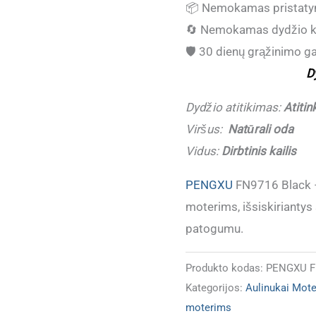
📦
Nemokamas pristaty
batai
🔄
Nemokamas dydžio k
moterims
🛡️
30 dienų grąžinimo ga
PENGXU
D
FN9716
Black
Dydžio atitikimas:
Atitin
NATŪRALI
Viršus:
Natūrali oda
ODA
Vidus:
Dirbtinis kailis
(Dydžiai
PENGXU
FN9716 Black – 
atitinka)
moterims, išsiskiriantys 
patogumu.
Produkto kodas:
PENGXU F
Kategorijos:
Aulinukai Mot
moterims