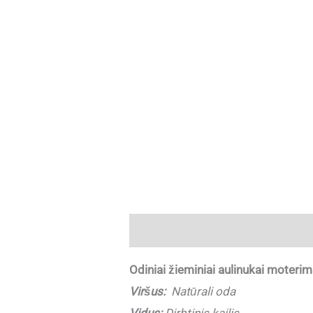
Aprašymas
Papildoma informaci
Odiniai žieminiai aulinukai mote
Viršus:
Natūrali oda
Vidus:
Dirbtinis kailis