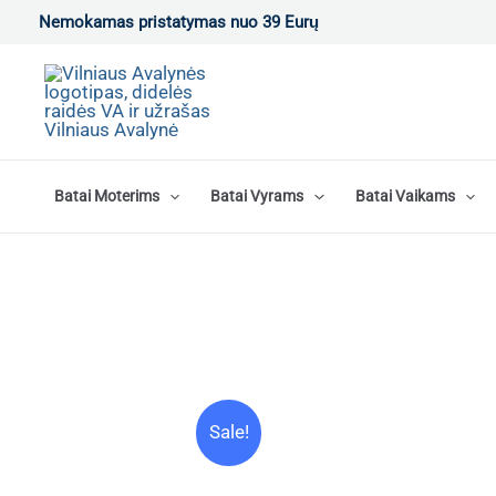
Pereiti
Nemokamas pristatymas nuo 39 Eurų
prie
turinio
Batai Moterims
Batai Vyrams
Batai Vaikams
Sale!