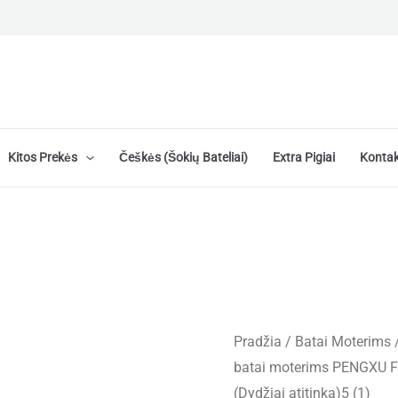
Kitos Prekės
Češkės (šokių Bateliai)
Extra Pigiai
Kontak
Pradžia
/
Batai Moterims
batai moterims PENGXU 
(Dydžiai atitinka)5 (1)