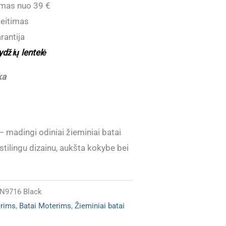
mas nuo 39 €
eitimas
rantija
ydžių lentelė
ka
madingi odiniai žieminiai batai
stilingu dizainu, aukšta kokybe bei
N9716 Black
erims
,
Batai Moterims
,
Žieminiai batai