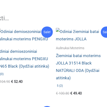
kti…
Sale!
Sa
Aulinukai Moterims
diniai demisezoniniai
Žieminiai batai moterims
ulinukai moterims PENGXU
JOLLA 31514 Black
N65 Black (Dydžiai atitinka)
NATŪRALI ODA (Dydžiai
(0)
atitinka)
Original
Current
104.90
€
52.40
price
price
5 (2)
was:
is:
Original
Current
€
100.80
€
49.40
€ 104.90.
€ 52.40.
price
price
was:
is:
€ 100.80.
€ 49.40.