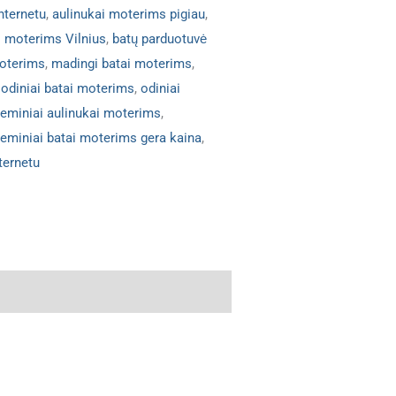
nternetu
,
aulinukai moterims pigiau
,
i moterims Vilnius
,
batų parduotuvė
moterims
,
madingi batai moterims
,
,
odiniai batai moterims
,
odiniai
ieminiai aulinukai moterims
,
ieminiai batai moterims gera kaina
,
ternetu