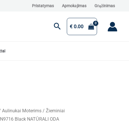
Pristatymas
Apmokėjimas
Grąžinimas
Paieška
€
0.00
tai
/
Aulinukai Moterims
/ Žieminiai
FN9716 Black NATŪRALI ODA