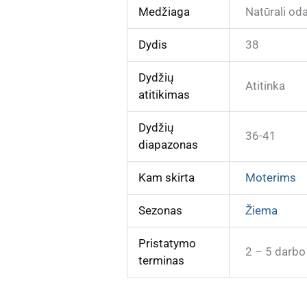
Medžiaga
Natūrali od
Dydis
38
Dydžių
Atitinka
atitikimas
Dydžių
36-41
diapazonas
Kam skirta
Moterims
Sezonas
Žiema
Pristatymo
2 – 5 darbo
terminas