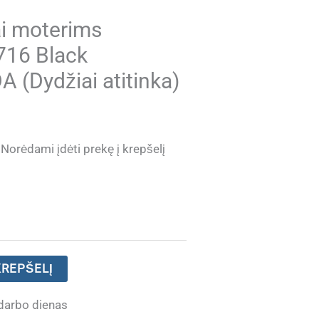
ai moterims
16 Black
(Dydžiai atitinka)
Current
Norėdami įdėti prekę į krepšelį
price
is:
.
€ 49.60.
KREPŠELĮ
darbo dienas