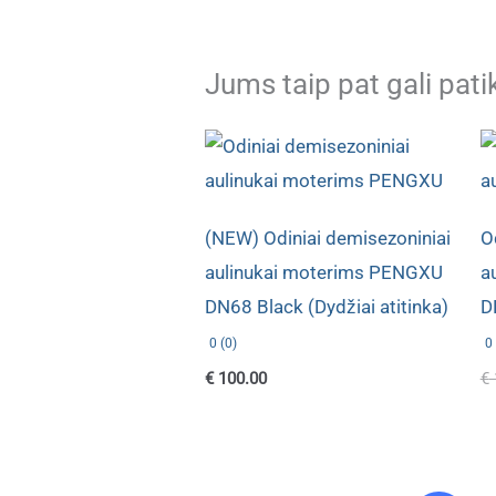
Jums taip pat gali pati
(NEW) Odiniai demisezoniniai
O
aulinukai moterims PENGXU
a
DN68 Black (Dydžiai atitinka)
D
0 (0)
0 
€
100.00
€