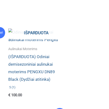
IŠPARDUOTA
le!
Aulinukai Moterims
(IŠPARDUOTA) Odiniai
demisezoniniai aulinukai
moterims PENGXU DN89
Black (Dydžiai atitinka)
5 (1)
€
100.00