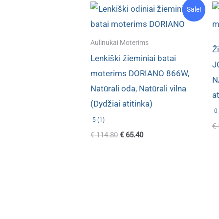
Sale!
Aulinukai Moterims
Ž
Lenkiški žieminiai batai
J
moterims DORIANO 866W,
N
Natūrali oda, Natūrali vilna
at
(Dydžiai atitinka)
0 
5 (1)
€
Original
Current
€
114.80
€
65.40
price
price
was:
is:
€ 114.80.
€ 65.40.