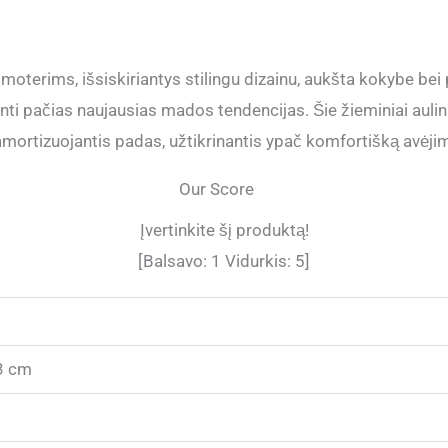
moterims, išsiskiriantys stilingu dizainu, aukšta kokybe be
nti pačias naujausias mados tendencijas. Šie žieminiai auli
mortizuojantis padas, užtikrinantis ypač komfortišką avėji
Our Score
Įvertinkite šį produktą!
[Balsavo:
1
Vidurkis:
5
]
3 cm