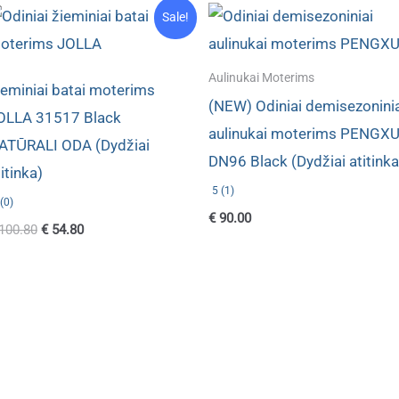
Sale!
Aulinukai Moterims
ieminiai batai moterims
(NEW) Odiniai demisezonini
OLLA 31517 Black
aulinukai moterims PENGX
ATŪRALI ODA (Dydžiai
DN96 Black (Dydžiai atitinka
itinka)
5 (1)
(0)
€
90.00
Original
Current
100.80
€
54.80
price
price
was:
is:
€ 100.80.
€ 54.80.