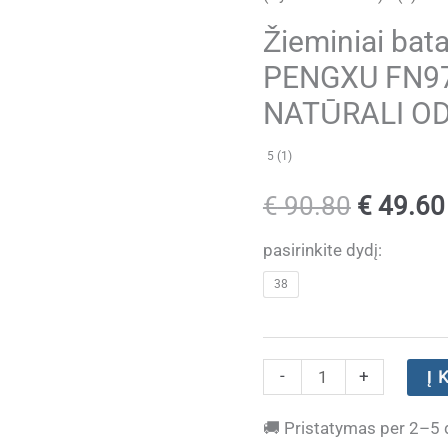
Žieminiai bat
PENGXU FN97
NATŪRALI ODA 
5 (1)
Original
€
90.80
€
49.60
price
pasirinkite dydį:
38
was:
€ 90.80
produkto
-
+
Į 
kiekis:
🚚
Pristatymas per 2–5 
Žieminiai