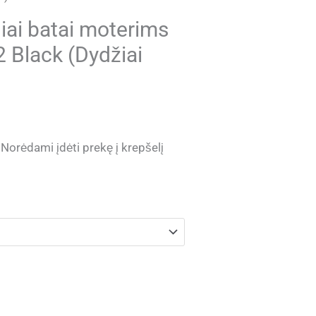
niai batai moterims
 Black (Dydžiai
Current
Norėdami įdėti prekę į krepšelį
price
is:
.
€ 46.80.