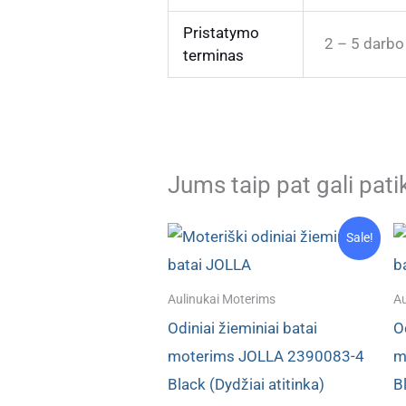
Pristatymo
2 – 5 darbo
terminas
Jums taip pat gali pati
Sale!
Aulinukai Moterims
Au
Odiniai žieminiai batai
O
moterims JOLLA 2390083-4
m
Black (Dydžiai atitinka)
B