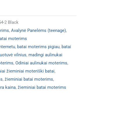
4-2 Black
erims
,
Avalynė Panelėms (teenage)
,
batai moterims
nternetu
,
batai moterims pigiau
,
batai
uotuvė vilnius
,
madingi aulinukai
oterims
,
Odiniai aulinukai moterims
,
iai žieminiai moteriški batai
,
ms
,
žieminiai batai moterims
,
ra kaina
,
žieminiai batai moterims