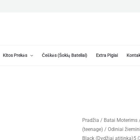
Kitos Prekės
Češkės (šokių Bateliai)
Extra Pigiai
Kontak
Pradžia
/
Batai Moterims
(teenage)
/ Odiniai žiemi
Black (Dydžiai atitinka)5 (