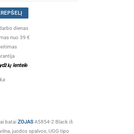
KREPŠELĮ
darbo dienas
mas nuo 39 €
eitimas
rantija
ydžių lentelė
ka
iai batai
ZOJAS
A5854-2 Black iš
u vilna, juodos spalvos, UGG tipo