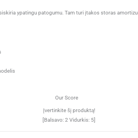
siskiria ypatingu patogumu. Tam turi įtakos storas amortizu
s
modelis
Our Score
Įvertinkite šį produktą!
[Balsavo:
2
Vidurkis:
5
]