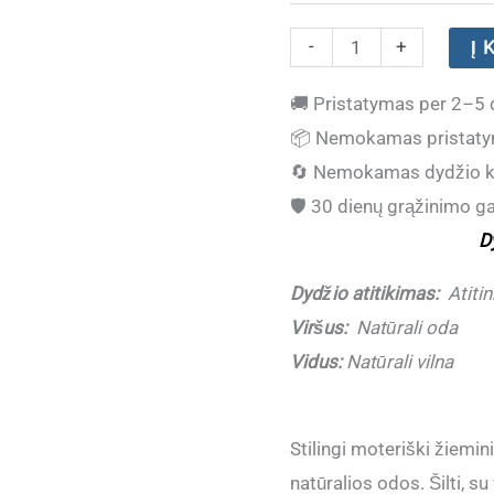
produkto
-
+
Į 
kiekis:
🚚
Pristatymas per 2–5 
Odiniai
📦
Nemokamas pristaty
žieminiai
🔄
Nemokamas dydžio k
batai
🛡️
30 dienų grąžinimo ga
moterims
D
ZOJAS
5854-
Dydžio atitikimas:
Atitin
2
Viršus:
Natūrali oda
Black
Vidus:
Natūrali vilna
(Dydžiai
atitinka)
Stilingi moteriški žiemin
natūralios odos. Šilti, s