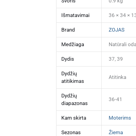
Svoris
0.9 kg
Išmatavimai
36 × 34 × 1
Brand
ZOJAS
Medžiaga
Natūrali od
Dydis
37, 39
Dydžių
Atitinka
atitikimas
Dydžių
36-41
diapazonas
Kam skirta
Moterims
Sezonas
Žiema