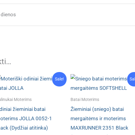
 dienos
kti…
Sale!
Sa
linukai Moterims
Batai Moterims
diniai žieminiai batai
Žieminiai (sniego) batai
oterims JOLLA 0052-1
mergaitėms ir moterims
lack (Dydžiai atitinka)
MAXRUNNER 2351 Black