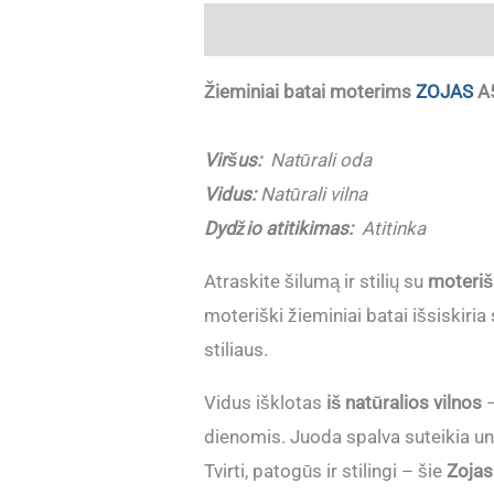
Aprašymas
Papildoma informaci
Žieminiai batai moterims
ZOJAS
A5
Viršus:
Natūrali oda
Vidus:
Natūrali vilna
Dydžio atitikimas:
Atitinka
Atraskite šilumą ir stilių su
moteriš
moteriški žieminiai batai išsiskiri
stiliaus.
Vidus išklotas
iš natūralios vilnos
–
dienomis. Juoda spalva suteikia un
Tvirti, patogūs ir stilingi – šie
Zojas