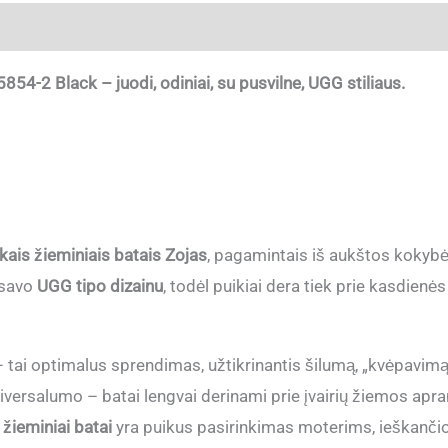
ja
854-2 Black – juodi, odiniai, su pusvilne, UGG stiliaus.
kais žieminiais batais Zojas
, pagamintais iš aukštos kokyb
a savo
UGG tipo dizainu
, todėl puikiai dera tiek prie kasdienės
 tai optimalus sprendimas, užtikrinantis šilumą, „kvėpavim
iversalumo – batai lengvai derinami prie įvairių žiemos apr
 žieminiai batai
yra puikus pasirinkimas moterims, ieškanči