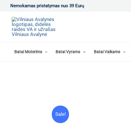
Pereiti
Nemokamas pristatymas nuo 39 Eurų
prie
turinio
Batai Moterims
Batai Vyrams
Batai Vaikams
Sale!