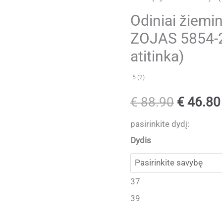
Odiniai žiemi
ZOJAS 5854-2
atitinka)
5 (2)
Original
€
88.90
€
46.80
price
pasirinkite dydį:
Dydis
was:
€ 88.90
37
39