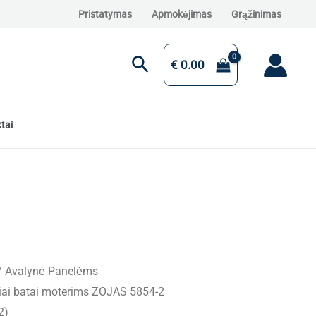
Pristatymas
Apmokėjimas
Grąžinimas
Paieška
€
0.00
tai
/
Avalynė Panelėms
niai batai moterims ZOJAS 5854-2
2)