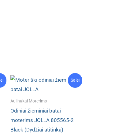
le!
Sale!
Aulinukai Moterims
Odiniai žieminiai batai
moterims JOLLA 805565-2
Black (Dydžiai atitinka)