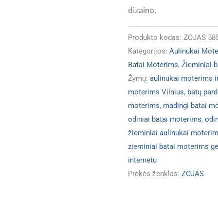
dizaino.
Produkto kodas:
ZOJAS 585
Kategorijos:
Aulinukai Mot
Batai Moterims
,
Žieminiai 
Žymų:
aulinukai moterims i
moterims Vilnius
,
batų pard
moterims
,
madingi batai m
odiniai batai moterims
,
odin
žieminiai aulinukai moteri
zieminiai batai moterims ge
internetu
Prekės ženklas:
ZOJAS