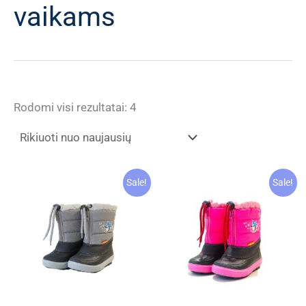
vaikams
Rūšiuojama
Rodomi visi rezultatai: 4
pagal
naujausią
Sale!
Sale!