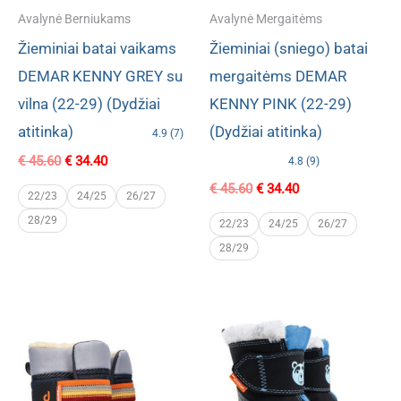
Avalynė Berniukams
Avalynė Mergaitėms
Žieminiai batai vaikams
Žieminiai (sniego) batai
DEMAR KENNY GREY su
mergaitėms DEMAR
vilna (22-29) (Dydžiai
KENNY PINK (22-29)
atitinka)
(Dydžiai atitinka)
4.9 (7)
Original
Current
€
45.60
€
34.40
4.8 (9)
price
price
Original
Current
€
45.60
€
34.40
was:
is:
22/23
24/25
26/27
price
price
€ 45.60.
€ 34.40.
28/29
was:
is:
22/23
24/25
26/27
€ 45.60.
€ 34.40.
28/29