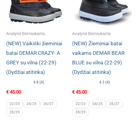
Avalynė Berniukams
Avalynė Berniukams
(NEW) Vaikiški žieminiai
(NEW) Žieminiai batai
batai DEMAR CRAZY- A
vaikams DEMAR BEAR
GREY su vilna (22-29)
BLUE su vilna (22-29)
(Dydžiai atitinka)
(Dydžiai atitinka)
4.8 (4)
4.3 (4)
€
45.00
€
45.00
22/23
24/25
26/27
22/23
24/25
26/27
28/29
28/29