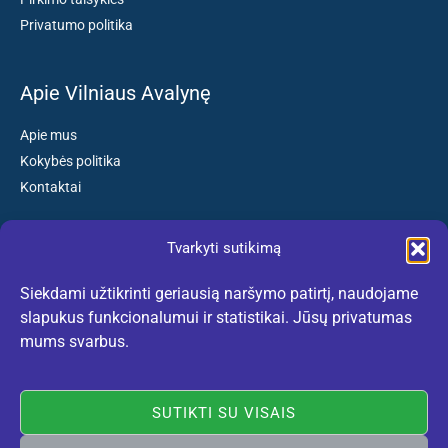
Privatumo politika
Apie Vilniaus Avalynę
Apie mus
Kokybės politika
Kontaktai
Tvarkyti sutikimą
Susisiekite:
Siekdami užtikrinti geriausią naršymo patirtį, naudojame
El. paštas: kokybiskibatai@gmail.com
slapukus funkcionalumui ir statistikai. Jūsų privatumas
Tel. +370 659 77132
mums svarbus.
(Darbo dienomis nuo 10:30 iki 18:30 val.)
SUTIKTI SU VISAIS