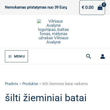
Pereiti
€
0.00
Nemokamas pristatymas nuo 39 Eurų
prie
turinio
Paieška
MENIU
Pradinis
Produktai
šilti žieminiai batai vaikams
šilti žieminiai batai