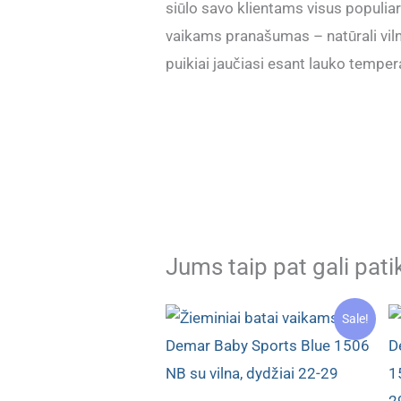
siūlo savo klientams visus populi
vaikams pranašumas – natūrali vilna
puikiai jaučiasi esant lauko tempera
Jums taip pat gali pati
Sale!