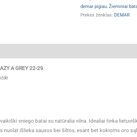
demar pigiau
,
Žieminiai bat
Prekės ženklas:
DEMAR
ja
RAZY A GREY 22-29
tilė
ikiški sniego batai su natūralia vilna. Idealiai tinka lietuvišk
 nuolat išlieka sausos bei šiltos, esant bet kokioms oro są