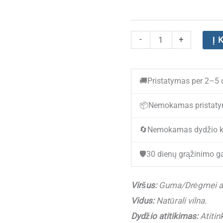
produkto
-
+
Į 
kiekis:
(NEW)
🚚
Pristatymas per 2–5 
Vaikiški
žieminiai
📦
Nemokamas pristaty
batai
🔄
Nemokamas dydžio k
DEMAR
CRAZY-
🛡️
30 dienų grąžinimo ga
A
GREY
Viršus:
Guma/Drėgmei ats
su
Vidus:
Natūrali vilna.
vilna
Dydžio atitikimas:
Atitin
(22-