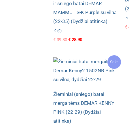
ir sniego batai DEMAR
(
MAMMUT S-K Purple su vilna
5 
(22-35) (Dydžiai atitinka)
€
0 (0)
Original
Current
€
39.80
€
28.90
price
price
was:
is:
€ 39.80.
€ 28.90.
Sale!
Žieminiai (sniego) batai
mergaitėms DEMAR KENNY
PINK (22-29) (Dydžiai
atitinka)