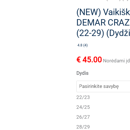
(NEW) Vaikiški
DEMAR CRAZY-
(22-29) (Dydži
4.8 (4)
€
45.00
Norėdami įdė
Dydis
22/23
24/25
26/27
28/29