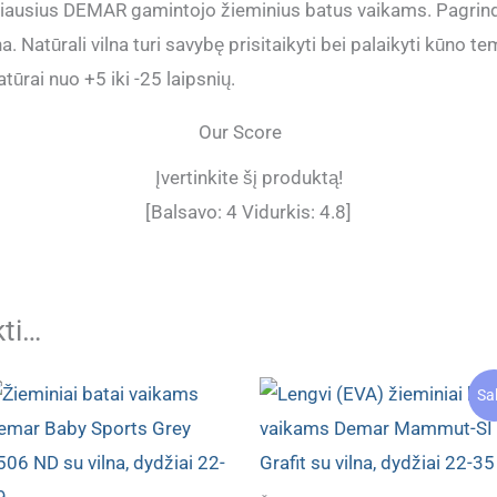
ariausius DEMAR gamintojo žieminius batus vaikams. Pagrin
. Natūrali vilna turi savybę prisitaikyti bei palaikyti kūno t
tūrai nuo +5 iki -25 laipsnių.
Our Score
Įvertinkite šį produktą!
[Balsavo:
4
Vidurkis:
4.8
]
kti…
Sa