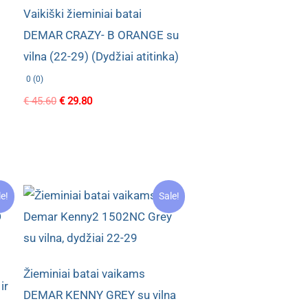
Vaikiški žieminiai batai
s
DEMAR CRAZY- B ORANGE su
vilna (22-29) (Dydžiai atitinka)
0 (0)
Original
Current
€
45.60
€
29.80
price
price
was:
is:
€ 45.60.
€ 29.80.
le!
Sale!
Žieminiai batai vaikams
ir
DEMAR KENNY GREY su vilna