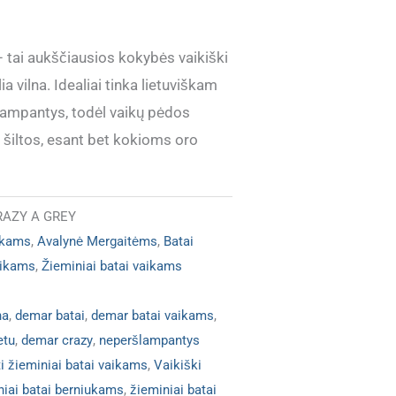
 tai aukščiausios kokybės vaikiški
ia vilna. Idealiai tinka lietuviškam
ršlampantys, todėl vaikų pėdos
i šiltos, esant bet kokioms oro
AZY A GREY
ukams
,
Avalynė Mergaitėms
,
Batai
aikams
,
Žieminiai batai vaikams
na
,
demar batai
,
demar batai vaikams
,
etu
,
demar crazy
,
neperšlampantys
ti žieminiai batai vaikams
,
Vaikiški
niai batai berniukams
,
žieminiai batai