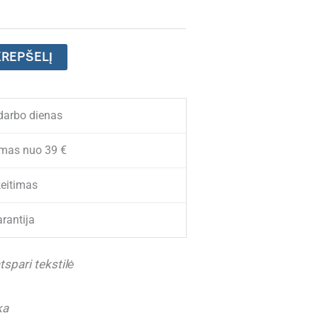
KREPŠELĮ
darbo dienas
mas nuo 39 €
eitimas
rantija
pari tekstilė
ka