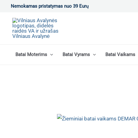
Pereiti
Nemokamas pristatymas nuo 39 Eurų
prie
turinio
Batai Moterims
Batai Vyrams
Batai Vaikams