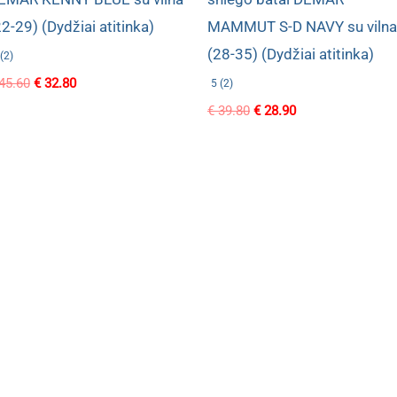
22-29) (Dydžiai atitinka)
MAMMUT S-D NAVY su vilna
(28-35) (Dydžiai atitinka)
(2)
Original
Current
45.60
€
32.80
5 (2)
price
price
Original
Current
€
39.80
€
28.90
was:
is:
price
price
€ 45.60.
€ 32.80.
was:
is:
€ 39.80.
€ 28.90.