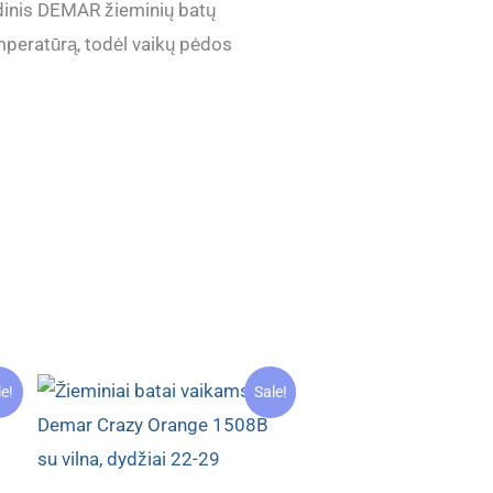
dinis DEMAR žieminių batų
emperatūrą, todėl vaikų pėdos
le!
Sale!