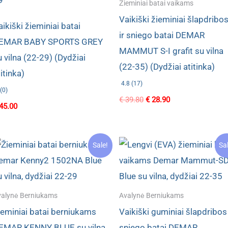
Žieminiai batai vaikams
Vaikiški žieminiai šlapdribo
aikiški žieminiai batai
ir sniego batai DEMAR
EMAR BABY SPORTS GREY
MAMMUT S-I grafit su vilna
u vilna (22-29) (Dydžiai
(22-35) (Dydžiai atitinka)
itinka)
4.8 (17)
(0)
Original
Current
€
39.80
€
28.90
45.00
price
price
was:
is:
€ 39.80.
€ 28.90.
Sale!
Sa
alynė Berniukams
Avalynė Berniukams
ieminiai batai berniukams
Vaikiški guminiai šlapdribos 
EMAR KENNY BLUE su vilna
sniego batai DEMAR