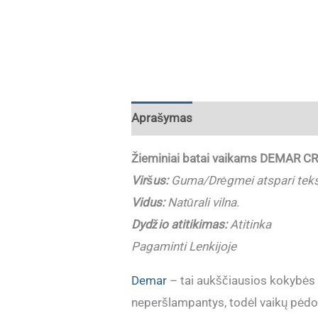
Aprašymas
Papildoma informaci
Žieminiai batai vaikams DEMAR C
Viršus:
Guma/Drėgmei atspari teks
Vidus:
Natūrali vilna.
Dydžio atitikimas:
Atitinka
Pagaminti Lenkijoje
Demar
– tai aukščiausios kokybės va
neperšlampantys, todėl vaikų pėdos