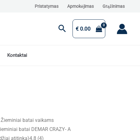
Pristatymas
Apmokėjimas
Grąžinimas
Paieška
€
0.00
Kontaktai
/
Žieminiai batai vaikams
žieminiai batai DEMAR CRAZY- A
žiai atitinka)4.8 (4)