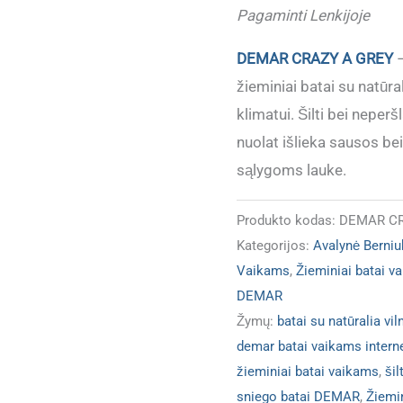
Pagaminti Lenkijoje
29)
(Dydžiai
DEMAR CRAZY A GREY
–
atitinka)
žieminiai batai su natūral
klimatui. Šilti bei nepe
nuolat išlieka sausos be
sąlygoms lauke.
Produkto kodas:
DEMAR CR
Kategorijos:
Avalynė Berni
Vaikams
,
Žieminiai batai v
DEMAR
Žymų:
batai su natūralia vil
demar batai vaikams intern
žieminiai batai vaikams
,
šil
sniego batai DEMAR
,
Žiemi