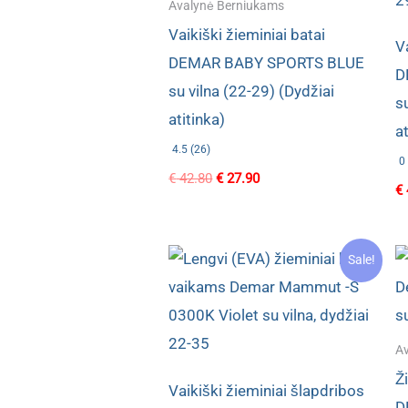
Avalynė Berniukams
Vaikiški žieminiai batai
V
DEMAR BABY SPORTS BLUE
D
su vilna (22-29) (Dydžiai
s
atitinka)
at
4.5 (26)
0 
Original
Current
€
42.80
€
27.90
€
price
price
was:
is:
€ 42.80.
€ 27.90.
Sale!
Av
Ž
Vaikiški žieminiai šlapdribos
D