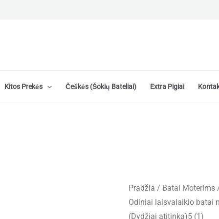
Kitos Prekės
Češkės (šokių Bateliai)
Extra Pigiai
Kontak
Pradžia
/
Batai Moterims
Odiniai laisvalaikio bata
(Dydžiai atitinka)5 (1)