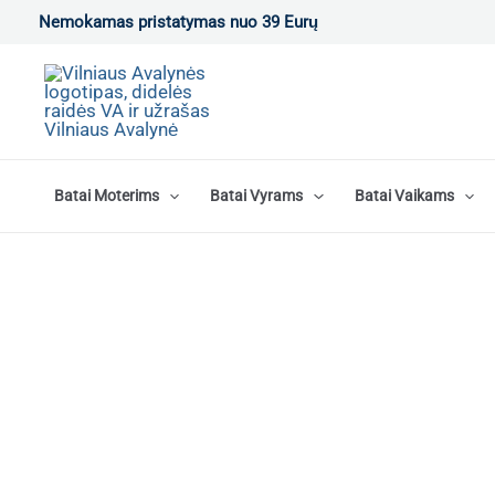
Pereiti
Nemokamas pristatymas nuo 39 Eurų
prie
turinio
Batai Moterims
Batai Vyrams
Batai Vaikams