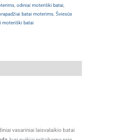
oterims
,
odiniai moteriški batai
,
orapadžiai batai moterims
,
Šviesūs
i moteriški batai
niai vasariniai laisvalaikio batai
 oda
, kuri puikiai pritaikoma prie