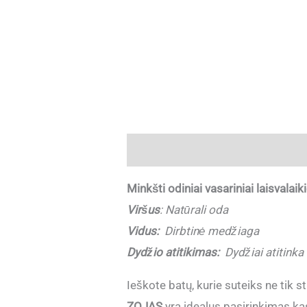
Aprašymas
Papildoma informaci
Minkšti odiniai vasariniai laisvala
Viršus
:
Natūrali oda
Vidus:
Dirbtinė medžiaga
Dydžio atitikimas:
Dydžiai atitinka
Ieškote batų, kurie suteiks ne tik st
ZOJAS
yra idealus pasirinkimas ka