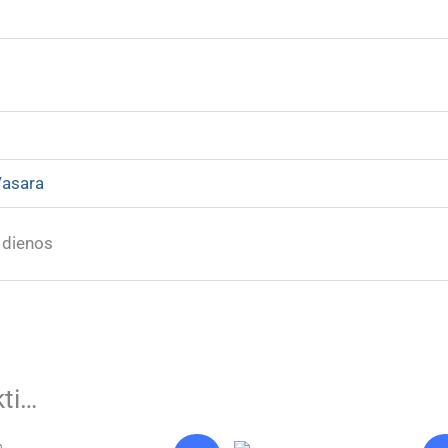
asara
 dienos
kti…