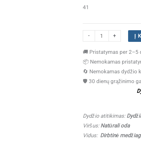
41
produkto
-
+
Į 
kiekis:
🚚
Pristatymas per 2–5 
(NEW)
📦
Nemokamas pristaty
Odiniai
🔄
Nemokamas dydžio k
laisvalaikio
🛡️
30 dienų grąžinimo ga
batai
D
moterims
ZOJAS
5386-
Dydžio atitikimas:
Dydžia
3
Viršus:
Natūrali oda
Grey
Vidus:
Dirbtinė medžiag