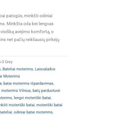
bai patogūs, minkšti odiniai
ims. Minkšta oda bei lengvas
 visišką avėjimo komfortą, o
ins net pačių reikliausių pirkėjų
-3 Grey
s
,
Bateliai moterims
,
Laisvalaikio
tai Moterims
a
,
batai moterims išpardavimas
,
i moterims Vilnius
,
batų parduotuvė
oterims
,
lengvi moteriški batai
,
nkšti moteriški batai
,
moteriški batai
bateliai
,
odiniai batai moterims
,