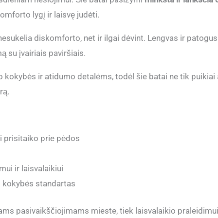
mforto lygį ir laisvę judėti.
sukelia diskomforto, net ir ilgai dėvint. Lengvas ir patogus
 su įvairiais paviršiais.
kokybės ir atidumo detalėms, todėl šie batai ne tik puikiai a
rą.
i prisitaiko prie pėdos
i ir laisvalaikiui
 kokybės standartas
niams pasivaikščiojimams mieste, tiek laisvalaikio praleidim