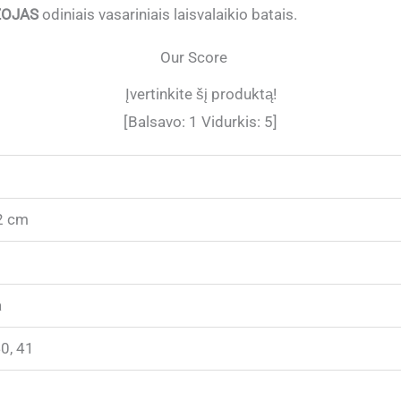
ZOJAS
odiniais vasariniais laisvalaikio batais.
Our Score
Įvertinkite šį produktą!
[Balsavo:
1
Vidurkis:
5
]
2 cm
a
40, 41