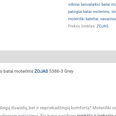
odiniai laisvalaikio batai m
patogūs batai moterims
,
st
moteriški bateliai
,
vasarinia
Prekės ženklas:
ZOJAS
ja
ikio batai moterims
ZOJAS
5386-3 Grey
ilingą išvaizdą, bet ir nepriekaištingą komfortą? Moteriški odi
sdieniam nešiojimui. Šie batai pasižymi
minkšta ir lanksčia