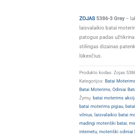
(Dydžiai
atitinka)
ZOJAS
5386-3 Grey
– la
laisvalaikio batai moter
patogus padas užtikrina
stilingas dizainas patenk
lūkesčius.
Produkto kodas:
Zojas 5386
Kategorijos:
Batai Moterim
Batai Moterims
,
Odiniai Ba
Žymų:
batai moterims akcij
batai moterims pigiau
,
bata
vilnius
,
laisvalaikio batai m
madingi moteriški batai
,
mi
internetu
,
moteriški odiniai 