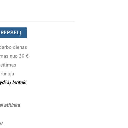
KREPŠELĮ
darbo dienas
mas nuo 39 €
eitimas
rantija
ydžių lentelė
i atitinka
a