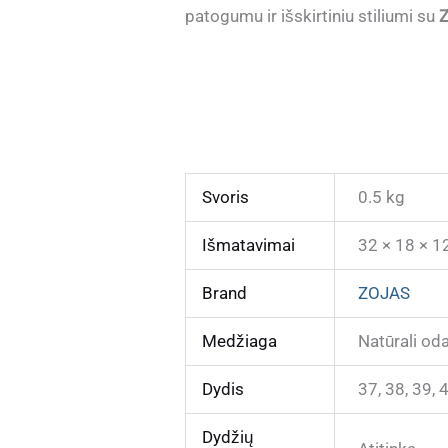
patogumu ir išskirtiniu stiliumi su
Svoris
0.5 kg
Išmatavimai
32 × 18 × 1
Brand
ZOJAS
Medžiaga
Natūrali od
Dydis
37, 38, 39, 
Dydžių