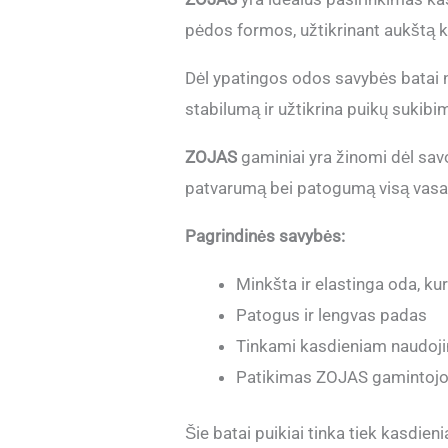
pėdos formos, užtikrinant aukštą ko
Dėl ypatingos odos savybės batai ne
stabilumą ir užtikrina puikų sukibimą
ZOJAS
gaminiai yra žinomi dėl savo 
patvarumą bei patogumą visą vasa
Pagrindinės savybės:
Minkšta ir elastinga oda, kur
Patogus ir lengvas padas
Tinkami kasdieniam naudojimu
Patikimas ZOJAS gamintojo
Šie batai puikiai tinka tiek kasdie