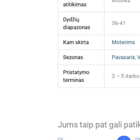
Atitinka
atitikimas
Dydžių
36-41
diapazonas
Kam skirta
Moterims
Sezonas
Pavasaris
,
V
Pristatymo
2 – 5 darbo
terminas
Jums taip pat gali pati