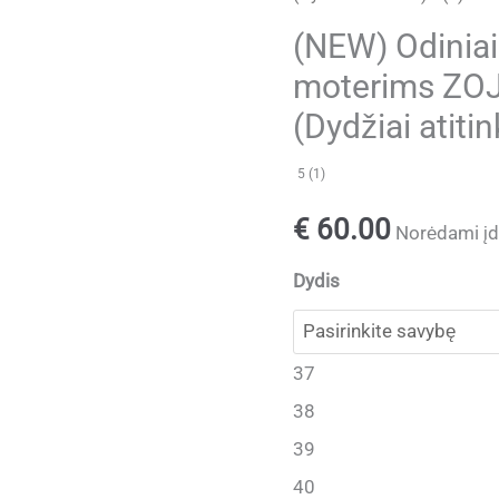
(NEW) Odiniai 
moterims ZOJ
(Dydžiai atitin
5 (1)
€
60.00
Norėdami įdė
Dydis
37
38
39
40