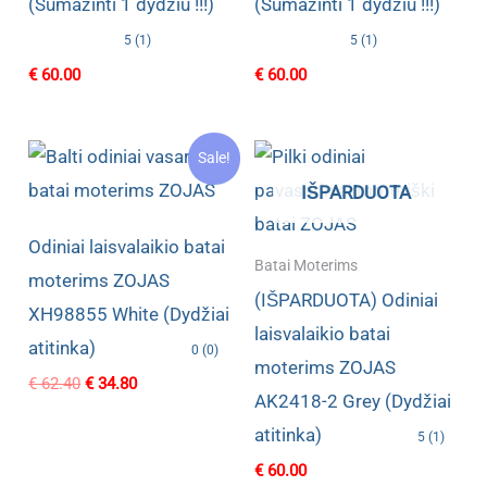
(Sumažinti 1 dydžiu !!!)
(Sumažinti 1 dydžiu !!!)
5 (1)
5 (1)
€
60.00
€
60.00
Sale!
IŠPARDUOTA
Odiniai laisvalaikio batai
Batai Moterims
moterims ZOJAS
(IŠPARDUOTA) Odiniai
XH98855 White (Dydžiai
laisvalaikio batai
atitinka)
0 (0)
moterims ZOJAS
Original
Current
€
62.40
€
34.80
AK2418-2 Grey (Dydžiai
price
price
was:
is:
atitinka)
5 (1)
€ 62.40.
€ 34.80.
€
60.00