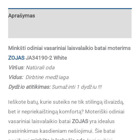
Aprašymas
Papildoma informacija
Minkšti odiniai vasariniai laisvalaikio batai moterims
ZOJAS
JA34190-2 White
Viršus
:
Natūrali oda
Vidus:
Dirbtinė medžiaga
Dydžio atitikimas:
Sumažinti 1 dydžiu !!!
Ieškote batų, kurie suteiks ne tik stilingą išvaizdą,
bet ir nepriekaištingą komfortą? Moteriški odiniai
vasariniai laisvalaikio batai
ZOJAS
yra idealus
pasirinkimas kasdieniam nešiojimui. Šie batai