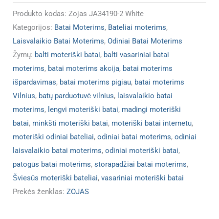
Produkto kodas:
Zojas JA34190-2 White
Kategorijos:
Batai Moterims
,
Bateliai moterims
,
Laisvalaikio Batai Moterims
,
Odiniai Batai Moterims
Žymų:
balti moteriški batai
,
balti vasariniai batai
moterims
,
batai moterims akcija
,
batai moterims
išpardavimas
,
batai moterims pigiau
,
batai moterims
Vilnius
,
batų parduotuvė vilnius
,
laisvalaikio batai
moterims
,
lengvi moteriški batai
,
madingi moteriški
batai
,
minkšti moteriški batai
,
moteriški batai internetu
,
moteriški odiniai bateliai
,
odiniai batai moterims
,
odiniai
laisvalaikio batai moterims
,
odiniai moteriški batai
,
patogūs batai moterims
,
storapadžiai batai moterims
,
Šviesūs moteriški bateliai
,
vasariniai moteriški batai
Prekės ženklas:
ZOJAS