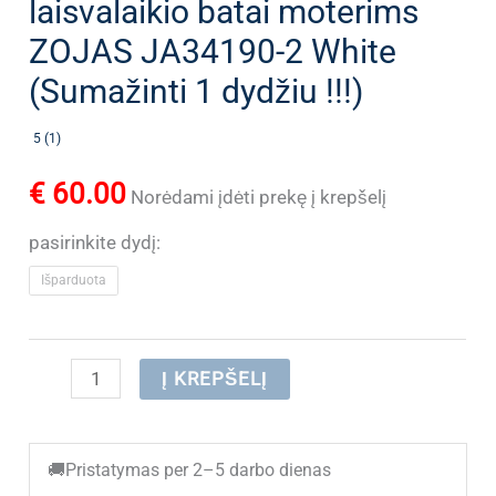
laisvalaikio batai moterims
ZOJAS JA34190-2 White
(Sumažinti 1 dydžiu !!!)
5 (1)
€
60.00
Norėdami įdėti prekę į krepšelį
pasirinkite dydį:
Išparduota
produkto
Į KREPŠELĮ
kiekis:
(IŠPARDUOTA)
🚚
Pristatymas per 2–5 darbo dienas
Odiniai