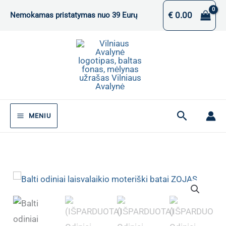
Pereiti
€
0.00
Nemokamas pristatymas nuo 39 Eurų
prie
turinio
Paieška
MENIU