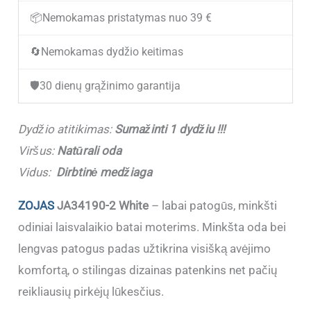
laisvalaikio
📦
Nemokamas pristatymas nuo 39 €
batai
🔄
Nemokamas dydžio keitimas
moterims
ZOJAS
🛡️
30 dienų grąžinimo garantija
JA34190-
2
Dydžio atitikimas:
Sumažinti 1 dydžiu !!!
White
Viršus:
Natūrali oda
(Sumažinti
Vidus:
Dirbtinė medžiaga
1
dydžiu
ZOJAS
JA34190-2 White
– labai patogūs, minkšti
!!!)
odiniai laisvalaikio batai moterims. Minkšta oda bei
lengvas patogus padas užtikrina visišką avėjimo
komfortą, o stilingas dizainas patenkins net pačių
reikliausių pirkėjų lūkesčius.