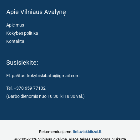
Apie Vilniaus Avalynę
Apie mus
Kokybės politika
Kontaktai
Susisiekite:
El. paštas: kokybiskibatai@gmail.com
Tel. +370 659 77132
(Darbo dienomis nuo 10:30 iki 18:30 val.)
Rekomenduojame:
lietuviskidirzai.lt
© 2005-2026 Vilniaus Avalynė. Visos teisės saugomos. Sukurta