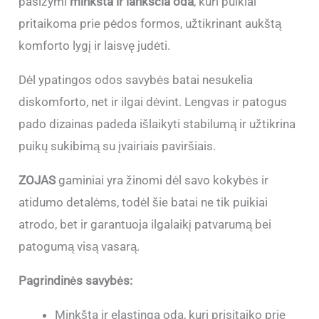
pasižymi
minkšta ir lanksčia oda
, kuri puikiai
pritaikoma prie pėdos formos, užtikrinant aukštą
komforto lygį ir laisvę judėti.
Dėl ypatingos odos savybės batai nesukelia
diskomforto, net ir ilgai dėvint. Lengvas ir patogus
pado dizainas padeda išlaikyti stabilumą ir užtikrina
puikų sukibimą su įvairiais paviršiais.
ZOJAS
gaminiai yra žinomi dėl savo kokybės ir
atidumo detalėms, todėl šie batai ne tik puikiai
atrodo, bet ir garantuoja ilgalaikį patvarumą bei
patogumą visą vasarą.
Pagrindinės savybės:
Minkšta ir elastinga oda, kuri prisitaiko prie