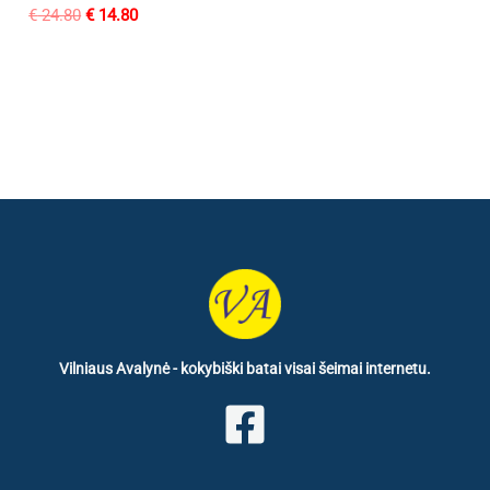
Original
Current
€
24.80
€
14.80
price
price
was:
is:
€ 24.80.
€ 14.80.
Vilniaus Avalynė - kokybiški batai visai šeimai internetu.