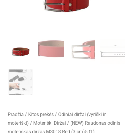
Pradžia
/
Kitos prekės
/
Odiniai diržai (vyriški ir
moteriški)
/
Moteriški Diržai
/ (NEW) Raudonas odinis
moteriškas diržas M3018 Red (3 cm)5 (1)