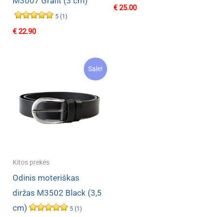
M3007 Grafit (3 cm)
€
25.00
5 (1)
€
22.90
Sale!
Kitos prekės
Odinis moteriškas
diržas M3502 Black (3,5
cm)
5 (1)