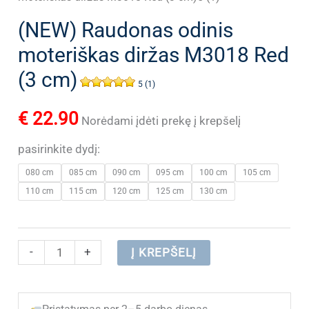
(NEW) Raudonas odinis
moteriškas diržas M3018 Red
(3 cm)
5 (1)
€
22.90
Norėdami įdėti prekę į krepšelį
pasirinkite dydį:
080 cm
085 cm
090 cm
095 cm
100 cm
105 cm
110 cm
115 cm
120 cm
125 cm
130 cm
produkto
-
+
Į KREPŠELĮ
kiekis:
(NEW)