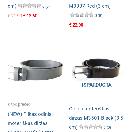
cm)
M3007 Red (3 cm)
0 (0)
Original
Current
€
21.90
€
13.60
0 (0)
price
price
€
22.90
was:
is:
€ 21.90.
€ 13.60.
IŠPARDUOTA
Kitos prekės
Odinis moteriškas
(NEW) Pilkas odinis
diržas M3501 Black (3,5
moteriškas diržas
cm)
0 (0)