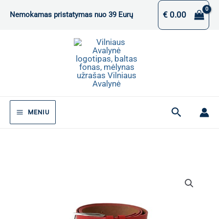
Pereiti
€
0.00
Nemokamas pristatymas nuo 39 Eurų
prie
turinio
Paieška
MENIU