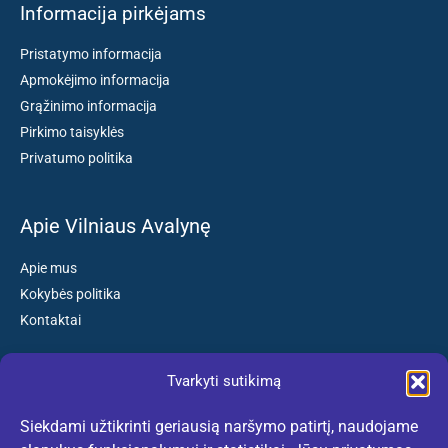
Informacija pirkėjams
Pristatymo informacija
Apmokėjimo informacija
Grąžinimo informacija
Pirkimo taisyklės
Privatumo politika
Apie Vilniaus Avalynę
Apie mus
Kokybės politika
Kontaktai
Tvarkyti sutikimą
Susisiekite:
Siekdami užtikrinti geriausią naršymo patirtį, naudojame
El. paštas: kokybiskibatai@gmail.com