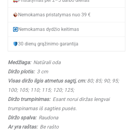
Pristatymas per 2–5 darbo dienas
Raudonas
odinis
Nemokamas pristatymas nuo 39 €
moteriškas
Nemokamas dydžio keitimas
diržas
M3018
30 dienų grąžinimo garantija
Red
(3
Medžiaga:
Natūrali oda
cm)
Diržo plotis:
3 cm
Visas diržo ilgis atmetus sagtį, cm:
80; 85; 90; 95;
100; 105; 110; 115; 120; 125;
Diržo trumpinimas:
Esant norui diržas lengvai
trumpinamas iš sagties pusės.
Diržo spalva:
Raudona
Ar yra raštas:
Be rašto