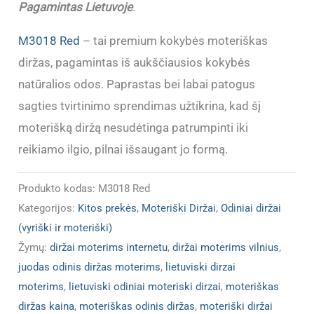
Pagamintas Lietuvoje
.
M3018 Red
– tai premium kokybės moteriškas
diržas, pagamintas iš aukščiausios kokybės
natūralios odos. Paprastas bei labai patogus
sagties tvirtinimo sprendimas užtikrina, kad šį
moterišką diržą nesudėtinga patrumpinti iki
reikiamo ilgio, pilnai išsaugant jo formą.
Produkto kodas:
M3018 Red
Kategorijos:
Kitos prekės
,
Moteriški Diržai
,
Odiniai diržai
(vyriški ir moteriški)
Žymų:
diržai moterims internetu
,
diržai moterims vilnius
,
juodas odinis diržas moterims
,
lietuviski dirzai
moterims
,
lietuviski odiniai moteriski dirzai
,
moteriškas
diržas kaina
,
moteriškas odinis diržas
,
moteriški diržai