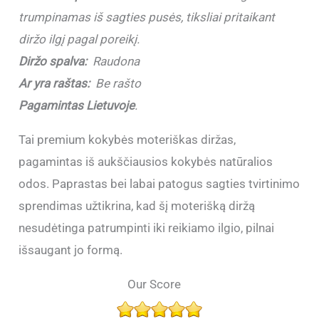
trumpinamas iš sagties pusės, tiksliai pritaikant
diržo ilgį pagal poreikį.
Diržo spalva:
Raudona
Ar yra raštas:
Be rašto
Pagamintas Lietuvoje
.
Tai premium kokybės moteriškas diržas,
pagamintas iš aukščiausios kokybės natūralios
odos. Paprastas bei labai patogus sagties tvirtinimo
sprendimas užtikrina, kad šį moterišką diržą
nesudėtinga patrumpinti iki reikiamo ilgio, pilnai
išsaugant jo formą.
Our Score