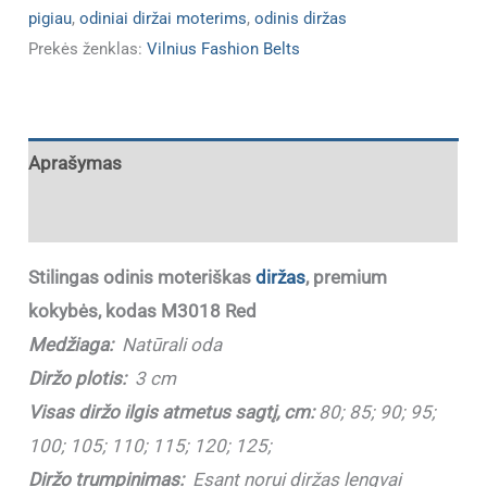
pigiau
,
odiniai diržai moterims
,
odinis diržas
Prekės ženklas:
Vilnius Fashion Belts
Aprašymas
Papildoma informacija
Stilingas odinis moteriškas
diržas
, premium
kokybės, kodas M3018 Red
Medžiaga:
Natūrali oda
Diržo plotis:
3 cm
Visas diržo ilgis atmetus sagtį, cm:
80; 85; 90; 95;
100; 105; 110; 115; 120; 125;
Diržo trumpinimas:
Esant norui diržas lengvai