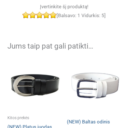
Įvertinkite šį produktą!
[Balsavo:
1
Vidurkis:
5
]
Jums taip pat gali patikti…
Kitos prekės
(NEW) Baltas odinis
(NEW) Platus juodas