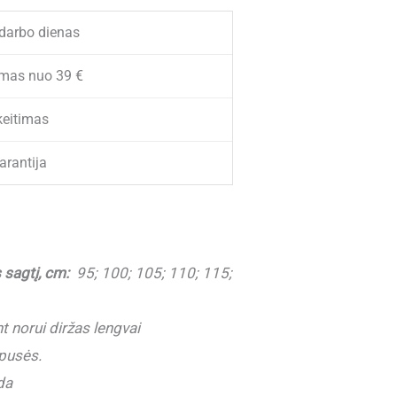
 darbo dienas
mas nuo 39 €
eitimas
arantija
 sagtį, cm:
95; 100; 105; 110; 115;
 norui diržas lengvai
pusės.
da