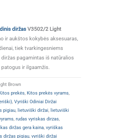
dinis diržas
V3502/2 Light
ino ir aukštos kokybės aksesuaras,
sdienai, tiek tvarkingesniems
 diržas pagamintas iš natūralios
 patogus ir ilgaamžis.
ight Brown
Kitos prekės
,
Kitos prekės vyrams
,
eriški)
,
Vyriški Odiniai Diržai
s pigiau
,
lietuviški diržai
,
lietuviški
 vyrams
,
rudas vyriskas dirzas
,
škas diržas gera kaina
,
vyriškas
s diržas pigiau
,
vyriški diržai