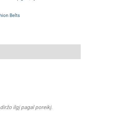
hion Belts
iržo ilgį pagal poreikį.