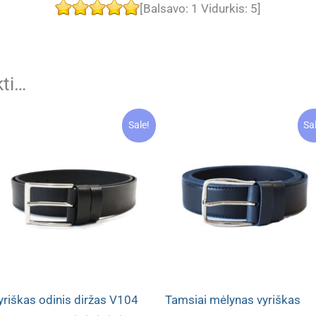
[Balsavo:
1
Vidurkis:
5
]
kti…
Sale!
Sa
yriškas odinis diržas V104
Tamsiai mėlynas vyriškas