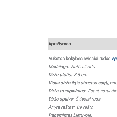
Aprašymas
Papildoma informaci
Aukštos kokybės šviesiai rudas
vy
Medžiaga:
Natūrali oda
Diržo plotis:
3,5 cm
Visas diržo ilgis atmetus sagtį, cm
Diržo trumpinimas:
Esant norui dirž
Diržo spalva:
Šviesiai ruda
Ar yra raštas:
Be rašto
Pagamintas Lietuvoje
.