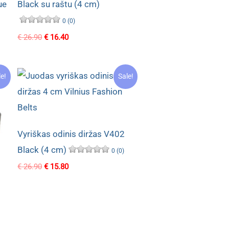
ue
Black su raštu (4 cm)
0 (0)
Original
Current
€
26.90
€
16.40
price
price
was:
is:
€ 26.90.
€ 16.40.
le!
Sale!
Vyriškas odinis diržas V402
Black (4 cm)
0 (0)
Original
Current
€
26.90
€
15.80
price
price
was:
is:
€ 26.90.
€ 15.80.