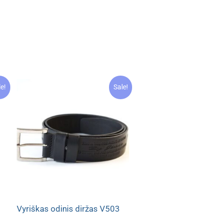
le!
Sale!
Vyriškas odinis diržas V503