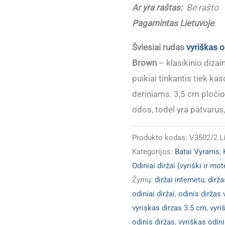
Ar yra raštas:
Be rašto
Pagamintas Lietuvoje
.
Šviesiai rudas
vyriškas o
Brown
– klasikinio diza
puikiai tinkantis tiek ka
deriniams. 3,5 cm pločio
odos, todėl yra patvarus,
Produkto kodas:
V3502/2 L
Kategorijos:
Batai Vyrams
,
Odiniai diržai (vyriški ir mot
Žymų:
diržai internetu
,
dirža
odiniai diržai
,
odinis diržas
vyriskas dirzas 3.5 cm
,
vyri
odinis diržas
,
vyriškas odini