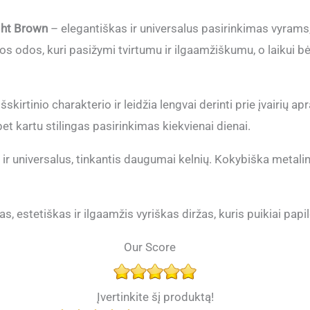
ght Brown
– elegantiškas ir universalus pasirinkimas vyrams
ios odos, kuri pasižymi tvirtumu ir ilgaamžiškumu, o laikui bė
išskirtinio charakterio ir leidžia lengvai derinti prie įvairių 
 bet kartu stilingas pasirinkimas kiekvienai dienai.
 ir universalus, tinkantis daugumai kelnių. Kokybiška metalin
, estetiškas ir ilgaamžis vyriškas diržas, kuris puikiai pap
Our Score
Įvertinkite šį produktą!