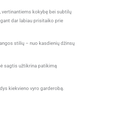
, vertinantiems kokybę bei subtilų
gant dar labiau prisitaiko prie
aprangos stilių – nuo kasdienių džinsų
ė sagtis užtikrina patikimą
ildys kiekvieno vyro garderobą.