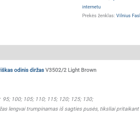
internetu
Prekės ženklas:
Vilnius Fas
ja
riškas odinis diržas
V3502/2 Light Brown
:
95; 100; 105; 110; 115; 120; 125; 130;
as lengvai trumpinamas iš sagties pusės, tiksliai pritaikant d