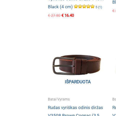
B
Black (4 cm)
5 (1)
€
Original
Current
€
27.80
€
16.40
price
price
was:
is:
€ 27.80.
€ 16.40.
IŠPARDUOTA
Batai Vyrams
Ba
Rudas vyriškas odinis diržas
R
V3508 Brown Cognac (3,5
V