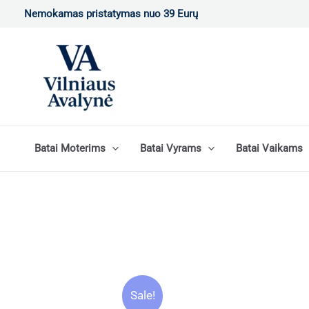
Pereiti
Nemokamas pristatymas nuo 39 Eurų
prie
turinio
Batai Moterims
Batai Vyrams
Batai Vaikams
Sale!