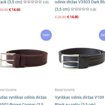
lack (3,5 cm)
odinis diržas V3503 Dark Bl
0 (0)
(3,5 cm)
Original
Current
23.90
€
14.60
0 (0)
price
price
Original
Current
€
24.80
€
14.80
was:
is:
price
price
€ 23.90.
€ 14.60.
was:
is:
€ 24.80.
€ 14.80.
Sale!
Sa
tai Vyrams
Batai Vyrams
udas vyriškas odinis diržas
Vyriškas odinis diržas V109
3502 Brown Cognac (3,5
Black su raštu (3,5 cm)