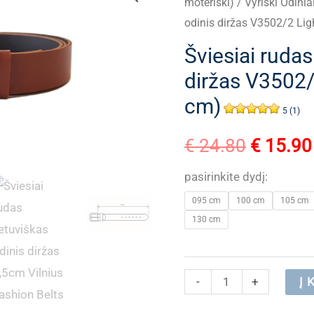
moteriški)
/
Vyriški Odinia
odinis diržas V3502/2 Lig
Šviesiai rudas
diržas V3502/
cm)
5 (1)
Original
€
24.80
€
15.90
price
pasirinkite dydį:
095 cm
100 cm
105 cm
was:
130 cm
€ 24.80
produkto
-
+
Į 
kiekis: