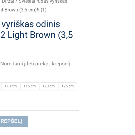
i Diržai
/ Šviesiai rudas vyriškas
ht Brown (3,5 cm)5 (1)
 vyriškas odinis
2 Light Brown (3,5
Current
Norėdami įdėti prekę į krepšelį
price
110 cm
115 cm
120 cm
125 cm
is:
.
€ 15.90.
KREPŠELĮ