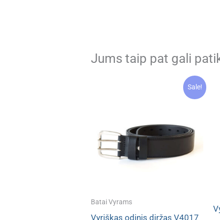
Jums taip pat gali pati
Sale!
Batai Vyrams
V
Vyriškas odinis diržas V4017