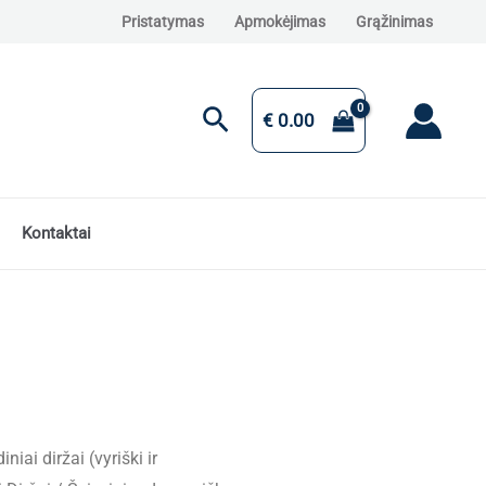
Pristatymas
Apmokėjimas
Grąžinimas
Paieška
€
0.00
Kontaktai
iniai diržai (vyriški ir