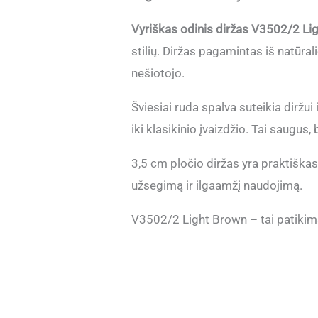
Vyriškas odinis diržas V3502/2 Li
stilių. Diržas pagamintas iš natūral
nešiotojo.
Šviesiai ruda spalva suteikia diržui 
iki klasikinio įvaizdžio. Tai saugus,
3,5 cm pločio diržas yra praktiškas
užsegimą ir ilgaamžį naudojimą.
V3502/2 Light Brown – tai patikimas