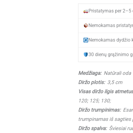
Šviesiai
Pristatymas per 2–5
rudas
vyriškas
Nemokamas pristaty
odinis
Nemokamas dydžio k
diržas
V3502/2
30 dienų grąžinimo g
Light
Brown
Medžiaga:
Natūrali oda
(3,5
Diržo plotis:
3,5 cm
cm)
Visas diržo ilgis atmetus
120; 125; 130;
Diržo trumpinimas:
Esant
trumpinamas iš sagties 
Diržo spalva:
Šviesiai ru