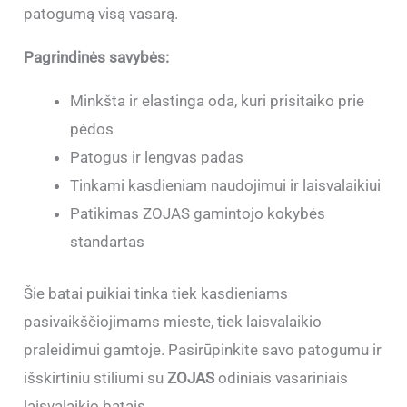
patogumą visą vasarą.
Pagrindinės savybės:
Minkšta ir elastinga oda, kuri prisitaiko prie
pėdos
Patogus ir lengvas padas
Tinkami kasdieniam naudojimui ir laisvalaikiui
Patikimas ZOJAS gamintojo kokybės
standartas
Šie batai puikiai tinka tiek kasdieniams
pasivaikščiojimams mieste, tiek laisvalaikio
praleidimui gamtoje. Pasirūpinkite savo patogumu ir
išskirtiniu stiliumi su
ZOJAS
odiniais vasariniais
laisvalaikio batais.