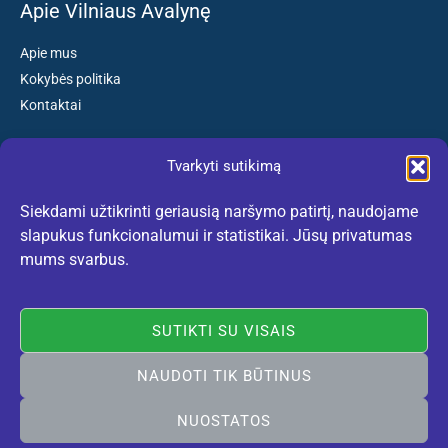
Apie Vilniaus Avalynę
Apie mus
Kokybės politika
Kontaktai
Tvarkyti sutikimą
Susisiekite:
Siekdami užtikrinti geriausią naršymo patirtį, naudojame
El. paštas: kokybiskibatai@gmail.com
slapukus funkcionalumui ir statistikai. Jūsų privatumas
Tel. +370 659 77132
mums svarbus.
(Darbo dienomis nuo 10:30 iki 18:30 val.)
SUTIKTI SU VISAIS
NAUDOTI TIK BŪTINUS
Rekomenduojame:
lietuviskidirzai.lt
© 2005-2026 Vilniaus Avalynė. Visos teisės saugomos. Sukurta
NUOSTATOS
Vilniausweb