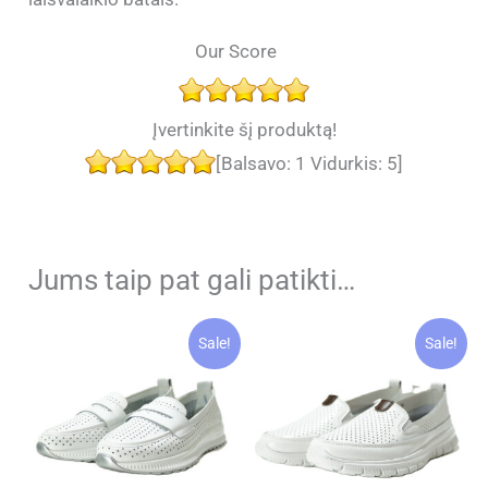
Our Score
Įvertinkite šį produktą!
[Balsavo:
1
Vidurkis:
5
]
Jums taip pat gali patikti…
Sale!
Sale!