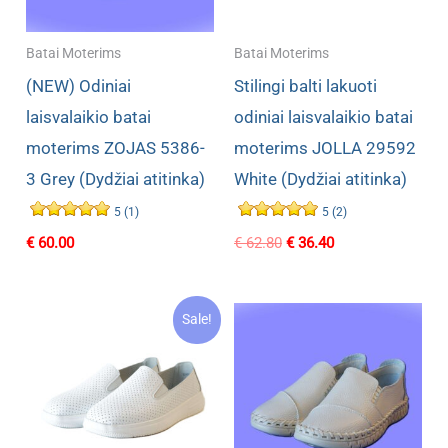
Batai Moterims
Batai Moterims
(NEW) Odiniai
Stilingi balti lakuoti
laisvalaikio batai
odiniai laisvalaikio batai
moterims ZOJAS 5386-
moterims JOLLA 29592
3 Grey (Dydžiai atitinka)
White (Dydžiai atitinka)
5 (1)
5 (2)
Original
Current
€
60.00
€
62.80
€
36.40
price
price
was:
is:
€ 62.80.
€ 36.40.
Sale!