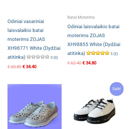
Batai Moterims
Odiniai vasariniai
Odiniai laisvalaikio batai
laisvalaikio batai
moterims ZOJAS
moterims ZOJAS
XH98855 White (Dydžiai
XH98771 White (Dydžiai
atitinka)
5 (2)
atitinka)
0 (0)
Original
Current
€
62.40
€
34.80
Original
Current
€
60.80
€
34.40
price
price
price
price
was:
is:
was:
is:
€ 62.40.
€ 34.80.
€ 60.80.
€ 34.40.
Sale!