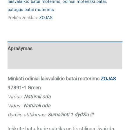
laisvalaikio batai moterims
,
odiniai moteriški batai
,
patogūs batai moterims
Prekės ženklas:
ZOJAS
Aprašymas
Papildoma informacija
Minkšti odiniai laisvalaikio batai moterims
ZOJAS
97891-1 Green
Viršus:
Natūrali oda
Vidus:
Natūrali oda
Dydžio atitikimas:
Sumažinti 1 dydžiu !!!
Ieškote batų, kurie suteiks ne tik stilingą išvaizdą,