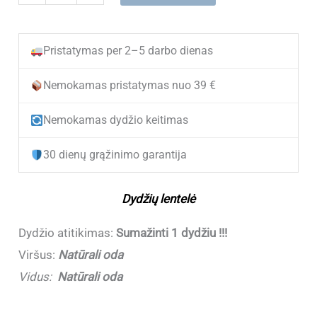
kiekis:
(NEW)
Pristatymas per 2–5 darbo dienas
Odiniai
laisvalaikio
Nemokamas pristatymas nuo 39 €
batai
Nemokamas dydžio keitimas
moterims
ZOJAS
30 dienų grąžinimo garantija
97891-
1
Dydžių lentelė
Green
(Sumažinti
Dydžio atitikimas:
Sumažinti 1 dydžiu !!!
1
Viršus:
Natūrali oda
dydžiu
Vidus:
Natūrali oda
!!!)