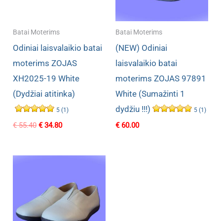
Batai Moterims
Batai Moterims
Odiniai laisvalaikio batai
(NEW) Odiniai
moterims ZOJAS
laisvalaikio batai
XH2025-19 White
moterims ZOJAS 97891
(Dydžiai atitinka)
White (Sumažinti 1
dydžiu !!!)
5 (1)
5 (1)
Original
Current
€
55.40
€
34.80
€
60.00
price
price
was:
is:
€ 55.40.
€ 34.80.