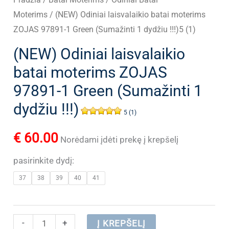
Moterims
/ (NEW) Odiniai laisvalaikio batai moterims
ZOJAS 97891-1 Green (Sumažinti 1 dydžiu !!!)5 (1)
(NEW) Odiniai laisvalaikio
batai moterims ZOJAS
97891-1 Green (Sumažinti 1
dydžiu !!!)
5 (1)
€
60.00
Norėdami įdėti prekę į krepšelį
pasirinkite dydį:
37
38
39
40
41
produkto
-
+
Į KREPŠELĮ