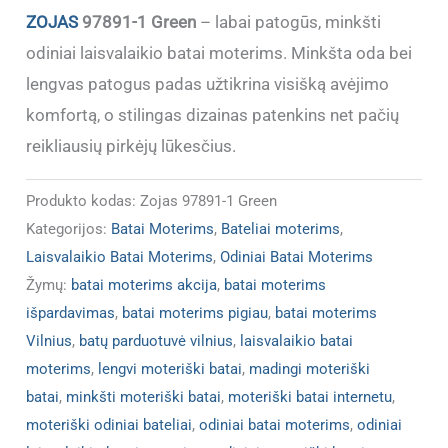
ZOJAS
97891-1 Green
– labai patogūs, minkšti
odiniai laisvalaikio batai moterims. Minkšta oda bei
lengvas patogus padas užtikrina visišką avėjimo
komfortą, o stilingas dizainas patenkins net pačių
reikliausių pirkėjų lūkesčius.
Produkto kodas:
Zojas 97891-1 Green
Kategorijos:
Batai Moterims
,
Bateliai moterims
,
Laisvalaikio Batai Moterims
,
Odiniai Batai Moterims
Žymų:
batai moterims akcija
,
batai moterims
išpardavimas
,
batai moterims pigiau
,
batai moterims
Vilnius
,
batų parduotuvė vilnius
,
laisvalaikio batai
moterims
,
lengvi moteriški batai
,
madingi moteriški
batai
,
minkšti moteriški batai
,
moteriški batai internetu
,
moteriški odiniai bateliai
,
odiniai batai moterims
,
odiniai