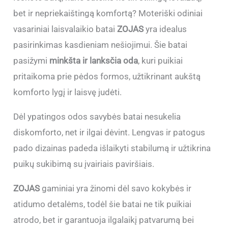
bet ir nepriekaištingą komfortą? Moteriški odiniai
vasariniai laisvalaikio batai
ZOJAS
yra idealus
pasirinkimas kasdieniam nešiojimui. Šie batai
pasižymi
minkšta ir lanksčia oda
, kuri puikiai
pritaikoma prie pėdos formos, užtikrinant aukštą
komforto lygį ir laisvę judėti.
Dėl ypatingos odos savybės batai nesukelia
diskomforto, net ir ilgai dėvint. Lengvas ir patogus
pado dizainas padeda išlaikyti stabilumą ir užtikrina
puikų sukibimą su įvairiais paviršiais.
ZOJAS
gaminiai yra žinomi dėl savo kokybės ir
atidumo detalėms, todėl šie batai ne tik puikiai
atrodo, bet ir garantuoja ilgalaikį patvarumą bei