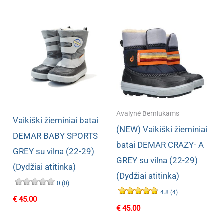
€ 39.80.
€ 28.90.
€ 39.80.
€ 28.90.
Avalynė Berniukams
Vaikiški žieminiai batai
(NEW) Vaikiški žieminiai
DEMAR BABY SPORTS
batai DEMAR CRAZY- A
GREY su vilna (22-29)
GREY su vilna (22-29)
(Dydžiai atitinka)
(Dydžiai atitinka)
0 (0)
4.8 (4)
€
45.00
€
45.00