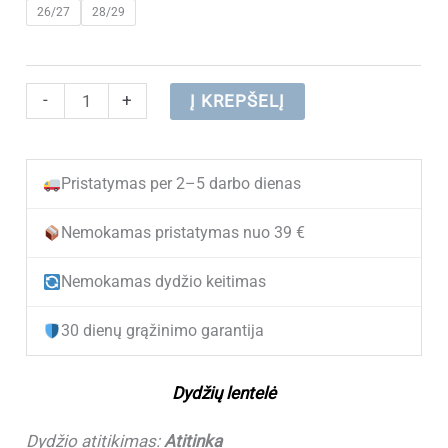
26/27
28/29
was:
is:
€ 45.60.
€ 29.80.
produkto
-
+
Į KREPŠELĮ
kiekis:
Vaikiški
Pristatymas per 2–5 darbo dienas
žieminiai
batai
Nemokamas pristatymas nuo 39 €
DEMAR
Nemokamas dydžio keitimas
CRAZY-
B
30 dienų grąžinimo garantija
ORANGE
su
Dydžių lentelė
vilna
(22-
Dydžio atitikimas:
Atitinka