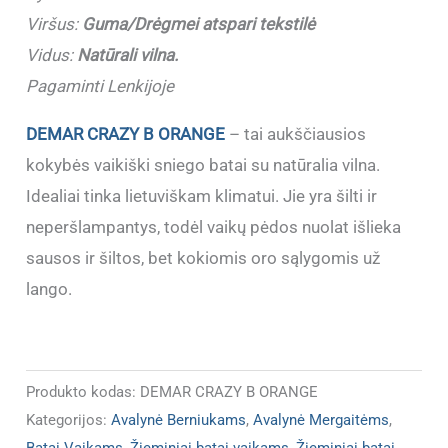
29)
Viršus:
Guma/Drėgmei atspari tekstilė
(Dydžiai
Vidus:
Natūrali vilna.
atitinka)
Pagaminti Lenkijoje
DEMAR CRAZY B ORANGE
– tai aukščiausios
kokybės vaikiški sniego batai su natūralia vilna.
Idealiai tinka lietuviškam klimatui. Jie yra šilti ir
neperšlampantys, todėl vaikų pėdos nuolat išlieka
sausos ir šiltos, bet kokiomis oro sąlygomis už
lango.
Produkto kodas:
DEMAR CRAZY B ORANGE
Kategorijos:
Avalynė Berniukams
,
Avalynė Mergaitėms
,