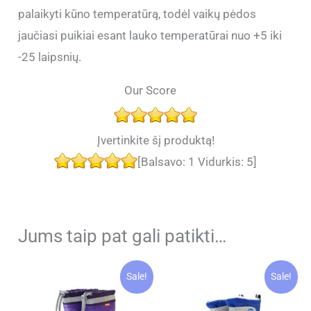
palaikyti kūno temperatūrą, todėl vaikų pėdos
jaučiasi puikiai esant lauko temperatūrai nuo +5 iki
-25 laipsnių.
Our Score
Įvertinkite šį produktą!
[Balsavo:
1
Vidurkis:
5
]
Jums taip pat gali patikti…
Sale!
Sale!