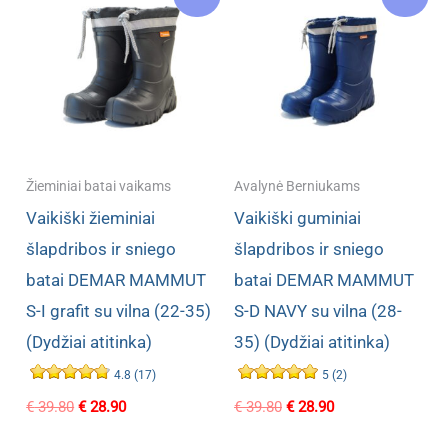
Žieminiai batai vaikams
Avalynė Berniukams
Vaikiški žieminiai
Vaikiški guminiai
šlapdribos ir sniego
šlapdribos ir sniego
batai DEMAR MAMMUT
batai DEMAR MAMMUT
S-I grafit su vilna (22-35)
S-D NAVY su vilna (28-
(Dydžiai atitinka)
35) (Dydžiai atitinka)
4.8 (17)
5 (2)
Original
Current
Original
Current
€
39.80
€
28.90
€
39.80
€
28.90
price
price
price
price
was:
is:
was:
is: