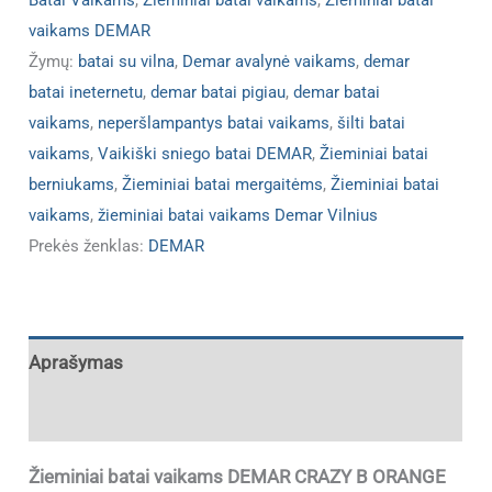
Batai Vaikams
,
Žieminiai batai vaikams
,
Žieminiai batai
vaikams DEMAR
Žymų:
batai su vilna
,
Demar avalynė vaikams
,
demar
batai ineternetu
,
demar batai pigiau
,
demar batai
vaikams
,
neperšlampantys batai vaikams
,
šilti batai
vaikams
,
Vaikiški sniego batai DEMAR
,
Žieminiai batai
berniukams
,
Žieminiai batai mergaitėms
,
Žieminiai batai
vaikams
,
žieminiai batai vaikams Demar Vilnius
Prekės ženklas:
DEMAR
Aprašymas
Papildoma informacija
Žieminiai batai vaikams DEMAR CRAZY B ORANGE