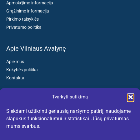
Apmokėjimo informacija
Grąžinimo informacija
Pirkimo taisyklės
Privatumo politika
Apie Vilniaus Avalynę
Apie mus
Kokybės politika
Kontaktai
Tvarkyti sutikimą
Susisiekite:
Siekdami užtikrinti geriausią naršymo patirtį, naudojame
El. paštas: kokybiskibatai@gmail.com
slapukus funkcionalumui ir statistikai. Jūsų privatumas
Tel. +370 659 77132
mums svarbus.
(Darbo dienomis nuo 10:30 iki 18:30 val.)