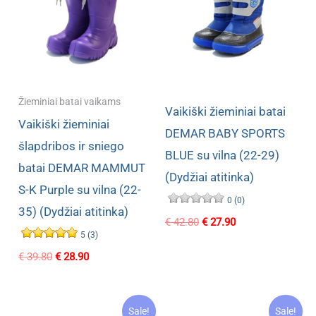
Žieminiai batai vaikams
Vaikiški žieminiai batai
Vaikiški žieminiai
DEMAR BABY SPORTS
šlapdribos ir sniego
BLUE su vilna (22-29)
batai DEMAR MAMMUT
(Dydžiai atitinka)
S-K Purple su vilna (22-
0 (0)
35) (Dydžiai atitinka)
Original
Current
€
42.80
€
27.90
price
price
5 (3)
was:
is:
Original
Current
€
39.80
€
28.90
€ 42.80.
€ 27.90.
price
price
was:
is:
€ 39.80.
€ 28.90.
Sale!
Sale!