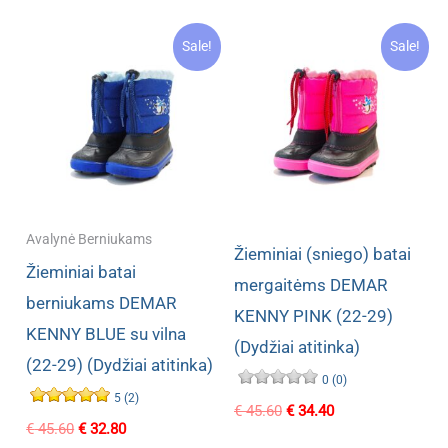
Sale!
Sale!
Avalynė Berniukams
Žieminiai (sniego) batai
Žieminiai batai
mergaitėms DEMAR
berniukams DEMAR
KENNY PINK (22-29)
KENNY BLUE su vilna
(Dydžiai atitinka)
(22-29) (Dydžiai atitinka)
0 (0)
5 (2)
Original
Current
€
45.60
€
34.40
Original
Current
€
45.60
€
32.80
price
price
price
price