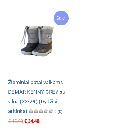
was:
is:
was:
is:
€ 45.60.
€ 34.40.
€ 45.60.
€ 32.80.
Sale!
Žieminiai batai vaikams
DEMAR KENNY GREY su
vilna (22-29) (Dydžiai
atitinka)
0 (0)
Original
Current
€
45.60
€
34.40
price
price
was:
is:
€ 45.60.
€ 34.40.