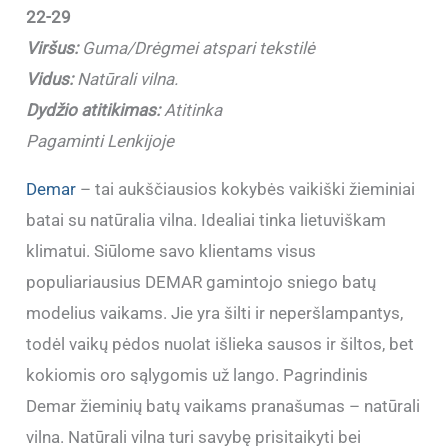
22-29
Viršus:
Guma/Drėgmei atspari tekstilė
Vidus:
Natūrali vilna.
Dydžio atitikimas:
Atitinka
Pagaminti Lenkijoje
Demar
– tai aukščiausios kokybės vaikiški žieminiai
batai su natūralia vilna. Idealiai tinka lietuviškam
klimatui. Siūlome savo klientams visus
populiariausius DEMAR gamintojo sniego batų
modelius vaikams. Jie yra šilti ir neperšlampantys,
todėl vaikų pėdos nuolat išlieka sausos ir šiltos, bet
kokiomis oro sąlygomis už lango. Pagrindinis
Demar žieminių batų vaikams pranašumas – natūrali
vilna. Natūrali vilna turi savybę prisitaikyti bei