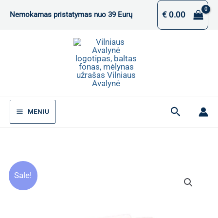
Pereiti
€
0.00
Nemokamas pristatymas nuo 39 Eurų
prie
turinio
Paieška
MENIU
Sale!