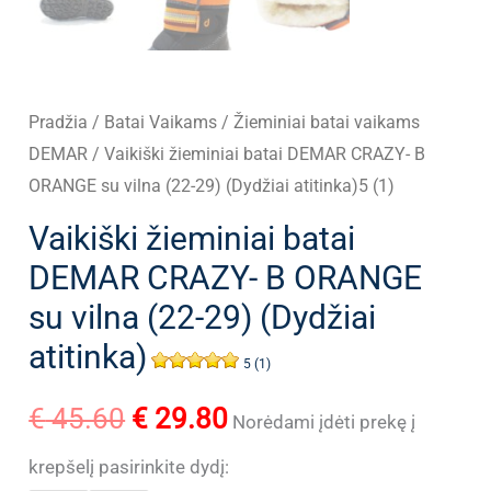
Pradžia
/
Batai Vaikams
/
Žieminiai batai vaikams
DEMAR
/ Vaikiški žieminiai batai DEMAR CRAZY- B
ORANGE su vilna (22-29) (Dydžiai atitinka)5 (1)
Vaikiški žieminiai batai
DEMAR CRAZY- B ORANGE
su vilna (22-29) (Dydžiai
atitinka)
5 (1)
Original
Current
€
45.60
€
29.80
Norėdami įdėti prekę į
price
price
krepšelį pasirinkite dydį: