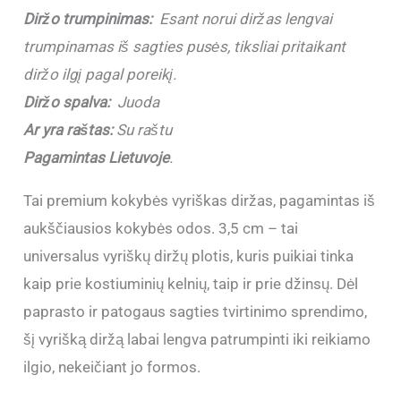
Diržo trumpinimas:
Esant norui diržas lengvai
trumpinamas iš sagties pusės, tiksliai pritaikant
diržo ilgį pagal poreikį.
Diržo spalva:
Juoda
Ar yra raštas:
Su raštu
Pagamintas Lietuvoje
.
Tai premium kokybės vyriškas diržas, pagamintas iš
aukščiausios kokybės odos. 3,5 cm – tai
universalus vyriškų diržų plotis, kuris puikiai tinka
kaip prie kostiuminių kelnių, taip ir prie džinsų. Dėl
paprasto ir patogaus sagties tvirtinimo sprendimo,
šį vyrišką diržą labai lengva patrumpinti iki reikiamo
ilgio, nekeičiant jo formos.