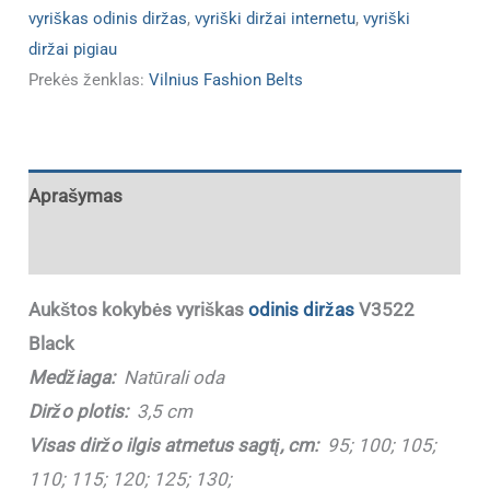
vyriškas odinis diržas
,
vyriški diržai internetu
,
vyriški
diržai pigiau
Prekės ženklas:
Vilnius Fashion Belts
Aprašymas
Papildoma informacija
Aukštos kokybės vyriškas
odinis diržas
V3522
Black
Medžiaga:
Natūrali oda
Diržo plotis:
3,5 cm
Visas diržo ilgis atmetus sagtį, cm:
95; 100; 105;
110; 115; 120; 125; 130;