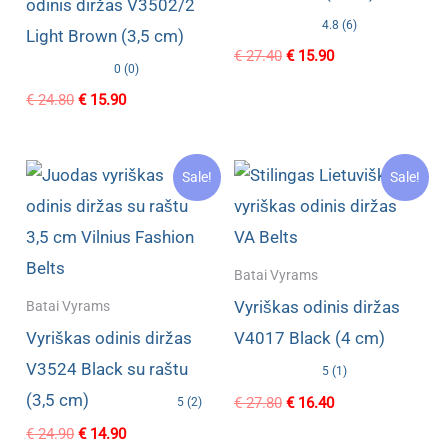
odinis diržas V3502/2
4.8 (6)
Light Brown (3,5 cm)
Original
Current
€
27.40
€
15.90
0 (0)
price
price
was:
is:
Original
Current
€
24.80
€
15.90
€ 27.40.
€ 15.90.
price
price
was:
is:
€ 24.80.
€ 15.90.
Sale!
Sale!
Batai Vyrams
Vyriškas odinis diržas
Batai Vyrams
Vyriškas odinis diržas
V4017 Black (4 cm)
V3524 Black su raštu
5 (1)
(3,5 cm)
Original
Current
€
27.80
€
16.40
5 (2)
price
price
Original
Current
€
24.90
€
14.90
was:
is: