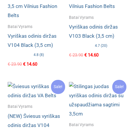
Batai Vyrams
Vyriškas odinis diržas
Batai Vyrams
Vyriškas odinis diržas
V103 Black (3,5 cm)
V104 Black (3,5 cm)
4.7 (20)
Original
Current
€
23.90
€
14.60
4.8 (8)
price
price
Original
Current
€
23.90
€
14.60
was:
is:
price
price
€ 23.90.
€ 14.60.
was:
is:
€ 23.90.
€ 14.60.
Sale!
Sale!
Batai Vyrams
(NEW) Šviesus vyriškas
odinis diržas V104
Batai Vyrams