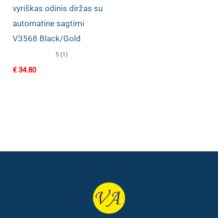
vyriškas odinis diržas su
automatine sagtimi
V3568 Black/Gold
5 (1)
€
34.80