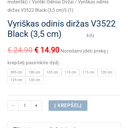
moteriški)
/
Vyriški Odiniai Diržai
/ Vyriškas odinis
diržas V3522 Black (3,5 cm)5 (1)
Vyriškas odinis diržas V3522
Black (3,5 cm)
5 (1)
Original
Current
€
24.90
€
14.90
Norėdami įdėti prekę į
price
price
krepšelį pasirinkite dydį:
095 cm
100 cm
105 cm
110 cm
115 cm
120 cm
was:
is:
125 cm
130 cm
€ 24.90.
€ 14.90.
produkto
-
+
Į KREPŠELĮ
kiekis:
Vyriškas