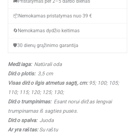
🚚
Pristatymas per 2–5 darbo dienas
odinis
diržas
📦
Nemokamas pristatymas nuo 39 €
V3522
🔄
Nemokamas dydžio keitimas
Black
(3,5
🛡️
30 dienų grąžinimo garantija
cm)
Medžiaga:
Natūrali oda
Diržo plotis:
3,5 cm
Visas diržo ilgis atmetus sagtį, cm:
95; 100; 105;
110; 115; 120; 125; 130;
Diržo trumpinimas:
Esant norui diržas lengvai
trumpinamas iš sagties pusės.
Diržo spalva:
Juoda
Ar yra raštas:
Su raštu