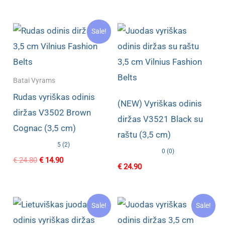
price
price
€ 27.80.
€ 16.40.
was:
is:
€ 24.90.
€ 14.90.
Sale!
Batai Vyrams
Rudas vyriškas odinis
(NEW) Vyriškas odinis
diržas V3502 Brown
diržas V3521 Black su
Cognac (3,5 cm)
raštu (3,5 cm)
5 (2)
0 (0)
Original
Current
€
24.80
€
14.90
€
24.90
price
price
was:
is:
€ 24.80.
€ 14.90.
Sale!
Sale!