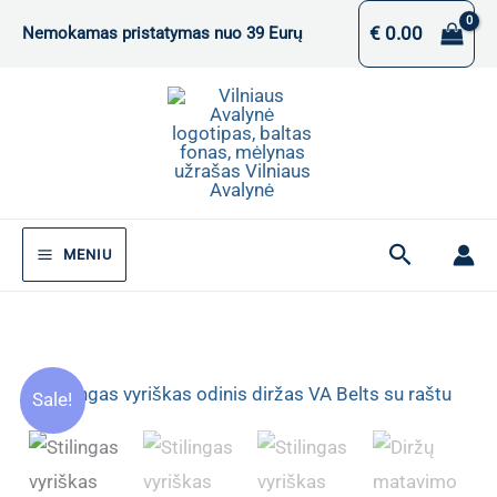
Pereiti
€
0.00
Nemokamas pristatymas nuo 39 Eurų
prie
turinio
Paieška
MENIU
Sale!