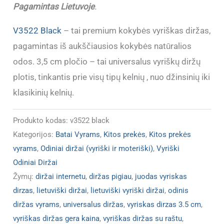
Pagamintas Lietuvoje
.
V3522 Black
– tai premium kokybės vyriškas diržas,
pagamintas iš aukščiausios kokybės natūralios
odos. 3,5 cm pločio – tai universalus vyriškų diržų
plotis, tinkantis prie visų tipų kelnių , nuo džinsinių iki
klasikinių kelnių.
Produkto kodas:
v3522 black
Kategorijos:
Batai Vyrams
,
Kitos prekės
,
Kitos prekės
vyrams
,
Odiniai diržai (vyriški ir moteriški)
,
Vyriški
Odiniai Diržai
Žymų:
diržai internetu
,
diržas pigiau
,
juodas vyriskas
dirzas
,
lietuviški diržai
,
lietuviški vyriški diržai
,
odinis
diržas vyrams
,
universalus diržas
,
vyriskas dirzas 3.5 cm
,
vyriškas diržas gera kaina
,
vyriškas diržas su raštu
,