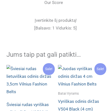
Our Score
Įvertinkite šį produktą!
[Balsavo:
1
Vidurkis:
5
]
Jums taip pat gali patikti…
Sale!
Sale!
Batai Vyrams
Vyriškas odinis diržas
Šviesiai rudas vyriškas
V504 Black (4 cm)