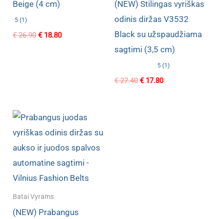
Beige (4 cm)
(NEW) Stilingas vyriškas
odinis diržas V3532
5 (1)
Black su užspaudžiama
Original
Current
€
26.90
€
18.80
price
price
sagtimi (3,5 cm)
was:
is:
€ 26.90.
€ 18.80.
5 (1)
Original
Current
€
27.40
€
17.80
price
price
was:
is:
€ 27.40.
€ 17.80.
Batai Vyrams
(NEW) Prabangus